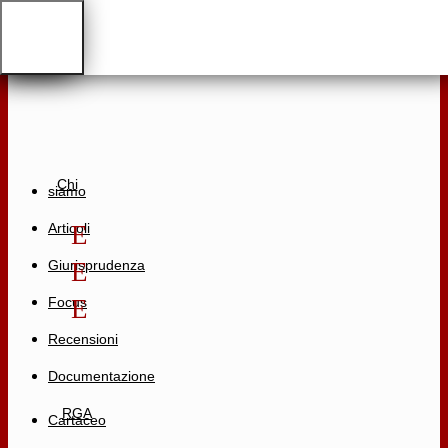
Altro
Chi
siamo
Articoli
Giurisprudenza
Focus
Recensioni
Documentazione
RGA
Cartaceo