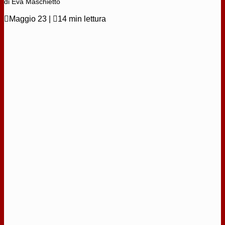
di Eva Maschietto

Maggio 23
|

14 min lettura