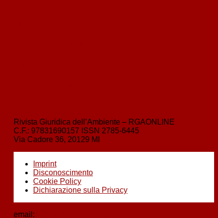
‹
indietro
Scarichi industriali e autorizzazioni
avanti
›
Milano adotta il Bilancio Ambientale
Rivista Giuridica dell’Ambiente – RGAONLINE
C.F.:
97831690157
ISSN
2785-6445
Via Cadore 36, 20129 MI
Imprint
Disconoscimento
Cookie Policy
Dichiarazione sulla Privacy
email:
boezio@nbstudiolegale.it