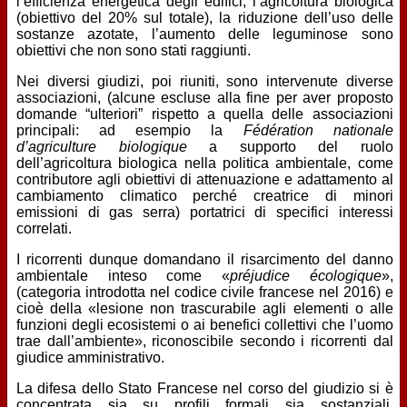
l’efficienza energetica degli edifici, l’agricoltura biologica
(obiettivo del 20% sul totale), la riduzione dell’uso delle
sostanze azotate, l’aumento delle leguminose sono
obiettivi che non sono stati raggiunti.
Nei diversi giudizi, poi riuniti, sono intervenute diverse
associazioni, (alcune escluse alla fine per aver proposto
domande “ulteriori” rispetto a quella delle associazioni
principali: ad esempio la
Fédération nationale
d’agriculture biologique
a supporto del ruolo
dell’agricoltura biologica nella politica ambientale, come
contributore agli obiettivi di attenuazione e adattamento al
cambiamento climatico perché creatrice di minori
emissioni di gas serra) portatrici di specifici interessi
correlati.
I ricorrenti dunque domandano il risarcimento del danno
ambientale inteso come «
préjudice écologique
»,
(categoria introdotta nel codice civile francese nel 2016) e
cioè della «lesione non trascurabile agli elementi o alle
funzioni degli ecosistemi o ai benefici collettivi che l’uomo
trae dall’ambiente», riconoscibile secondo i ricorrenti dal
giudice amministrativo.
La difesa dello Stato Francese nel corso del giudizio si è
concentrata sia su profili formali sia sostanziali,