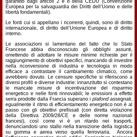
garantito dagli articoli 2 e 8 della CEDU (Convenzione
Europea per la salvaguardia dei Diritti dell’Uomo e delle
libertà fondamentali).
Le fonti cui si appellano i ricorrenti, quindi, sono di diritto
internazionale, di diritto dell’Unione Europea e di diritto
interno.
Le associazioni si lamentano del fatto che lo Stato
Francese abbia disconosciuto gli obblighi assunti,
omettendo di adottare le misure minime richieste per il
raggiungimento di obiettivi specifici, mancando di investire
nella riconversione di industria e tecnologia in modo
efficace a contrastare il cambiamento climatico, come
avrebbero dovuto. Le censure specifiche si riferiscono a
diversi profili e diverse industrie: innanzitutto si contestano
le mancate misure di incentivazione del risparmio
energetico e nelle fonti rinnovabili; le emissioni a effetto
serra prodotte dalla Francia superano i
plafond
assegnati,
egualmente il ritmo di efficientamento energetico non è al
passo con gli obiettivi prefissati (con diretta violazione
della Direttiva 2009/28/CE e delle norme nazionali
francesi), così come vi è un ritardo nei trasporti,
denunciandosi uno stallo nella transizione della logistica
su gomma e aerea verso quella ferroviaria. Ancora