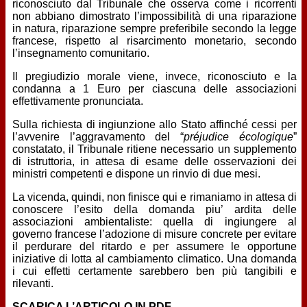
riconosciuto dal Tribunale che osserva come i ricorrenti
non abbiano dimostrato l’impossibilità di una riparazione
in natura, riparazione sempre preferibile secondo la legge
francese, rispetto al risarcimento monetario, secondo
l’insegnamento comunitario.
Il pregiudizio morale viene, invece, riconosciuto e la
condanna a 1 Euro per ciascuna delle associazioni
effettivamente pronunciata.
Sulla richiesta di ingiunzione allo Stato affinché cessi per
l’avvenire l’aggravamento del “
préjudice écologique
”
constatato, il Tribunale ritiene necessario un supplemento
di istruttoria, in attesa di esame delle osservazioni dei
ministri competenti e dispone un rinvio di due mesi.
La vicenda, quindi, non finisce qui e rimaniamo in attesa di
conoscere l’esito della domanda piu’ ardita delle
associazioni ambientaliste: quella di ingiungere al
governo francese l’adozione di misure concrete per evitare
il perdurare del ritardo e per assumere le opportune
iniziative di lotta al cambiamento climatico. Una domanda
i cui effetti certamente sarebbero ben più tangibili e
rilevanti.
SCARICA L’ARTICOLO IN PDF