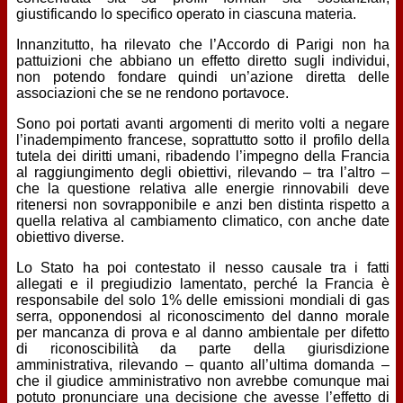
giustificando lo specifico operato in ciascuna materia.
Innanzitutto, ha rilevato che l’Accordo di Parigi non ha
pattuizioni che abbiano un effetto diretto sugli individui,
non potendo fondare quindi un’azione diretta delle
associazioni che se ne rendono portavoce.
Sono poi portati avanti argomenti di merito volti a negare
l’inadempimento francese, soprattutto sotto il profilo della
tutela dei diritti umani, ribadendo l’impegno della Francia
al raggiungimento degli obiettivi, rilevando – tra l’altro –
che la questione relativa alle energie rinnovabili deve
ritenersi non sovrapponibile e anzi ben distinta rispetto a
quella relativa al cambiamento climatico, con anche date
obiettivo diverse.
Lo Stato ha poi contestato il nesso causale tra i fatti
allegati e il pregiudizio lamentato, perché la Francia è
responsabile del solo 1% delle emissioni mondiali di gas
serra, opponendosi al riconoscimento del danno morale
per mancanza di prova e al danno ambientale per difetto
di riconoscibilità da parte della giurisdizione
amministrativa, rilevando – quanto all’ultima domanda –
che il giudice amministrativo non avrebbe comunque mai
potuto pronunciare una decisione che avesse l’effetto di