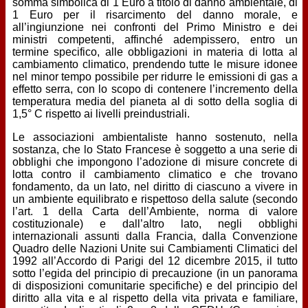
somma simbolica di 1 Euro a titolo di danno ambientale, di
1 Euro per il risarcimento del danno morale, e
all’ingiunzione nei confronti del Primo Ministro e dei
ministri competenti, affinché adempissero, entro un
termine specifico, alle obbligazioni in materia di lotta al
cambiamento climatico, prendendo tutte le misure idonee
nel minor tempo possibile per ridurre le emissioni di gas a
effetto serra, con lo scopo di contenere l’incremento della
temperatura media del pianeta al di sotto della soglia di
1,5° C rispetto ai livelli preindustriali.
Le associazioni ambientaliste hanno sostenuto, nella
sostanza, che lo Stato Francese è soggetto a una serie di
obblighi che impongono l’adozione di misure concrete di
lotta contro il cambiamento climatico e che trovano
fondamento, da un lato, nel diritto di ciascuno a vivere in
un ambiente equilibrato e rispettoso della salute (secondo
l’art. 1 della Carta dell’Ambiente, norma di valore
costituzionale) e dall’altro lato, negli obblighi
internazionali assunti dalla Francia, dalla Convenzione
Quadro delle Nazioni Unite sui Cambiamenti Climatici del
1992 all’Accordo di Parigi del 12 dicembre 2015, il tutto
sotto l’egida del principio di precauzione (in un panorama
di disposizioni comunitarie specifiche) e del principio del
diritto alla vita e al rispetto della vita privata e familiare,