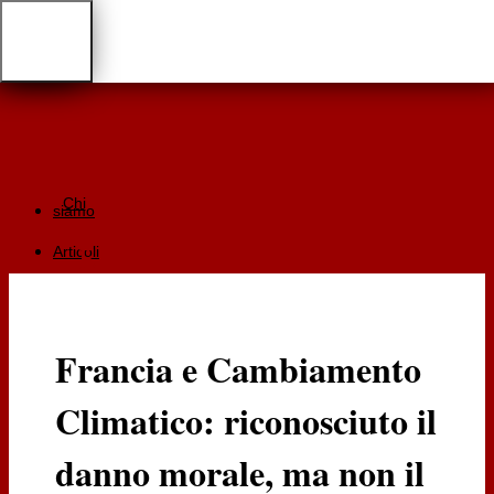
Chi
siamo
Articoli
Giurisprudenza
Focus
Francia e Cambiamento
Recensioni
Climatico: riconosciuto il
Documentazione
RGA
danno morale, ma non il
Cartaceo