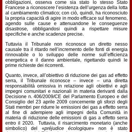
obbligazioni, osserva come sia stato lo stesso Stato
Francese a riconoscere l’esistenza dell’urgenza della lotta
al cambiamento climatico; con ciò, quindi, ha riconosciuto
la propria capacità di agire in modo efficace sul fenomeno,
agendo sulle cause e attenuandone le conseguenze
disastrose, obbligandosi quindi a rispettare misure
specifiche e anche scadenze precise.
Tuttavia il Tribunale non riconosce un diretto nesso
causale tra il ritardo nell’incremento delle fonti di energia
rinnovabile o lo sviluppo delle norme sull’efficienza
energetica e il danno ambientale, rigettando quindi le
prime richieste dei ricorrenti.
Quanto, invece, all’obiettivo di riduzione dei gas ad effetto
serra, il Tribunale riconosce – invece – una diretta
responsabilità omissiva in relazione agli obiettivi e agli
impegni comunitari e nazionali in materia derivanti dalla
Decisione n. 406/2009/CE del Parlamento Europeo e del
Consiglio del 23 aprile 2009 concernente gli sforzi degli
Stati membri per ridurre le emissioni dei gas a effetto serra
al fine di adempiere agli impegni della Comunità in
materia di riduzione delle emissioni di gas a effetto serra
entro il 2020. Tuttavia, il risarcimento monetario (anche
simbolico) del «
préjudice écologique
» non è stato