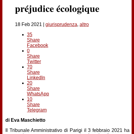
Contatti
préjudice écologique
18 Feb 2021
|
giurisprudenza
,
altro
35
Share
Facebook
0
Share
Twitter
70
Share
LinkedIn
20
Share
WhatsApp
10
Share
Telegram
di Eva Maschietto
Il Tribunale Amministrativo di Parigi il 3 febbraio 2021 ha