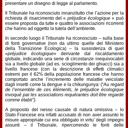
presentare un disegno di legge al parlamento.
Il Tribunale ha riconosciuto innanzitutto che l’azione per la
richiesta di risarcimento del «
préjudice écologique
» può
essere proposta da tutte e quattro le associazioni ricorrenti
che hanno ad oggetto la tutela dell’ambiente.
In secondo luogo il Tribunale ha riconosciuto – sulla base
di fonti governative (non da ultimo quelle del Ministero
della Transizione Ecologica) – la sussistenza di quel
«
préjudice écologique
» derivante dal riscaldamento
globale, indicando una serie di circostanze inequivocabili
sia a livello globale (ad es. scioglimento dei ghiacci) sia a
livello francese (con la descrizione di effetti climatici
estremi per il 62% della popolazione francese che hanno
comportato anche l’incremento delle malattie veicolate
dagli insetti come la dengue e la chikungunya: (“
Au regard
de l’ensemble de ces éléments, le préjudice écologique
invoqué par les associations requérantes doit être regardé
comme établi”).
A proposito del nesso causale di natura omissiva – lo
Stato Francese era infatti accusato di non aver assunto le
misure appropriate cui era obbligato in virtu’ degli impegni
assunti – il Tribunale, ripercorrendo le fonti delle