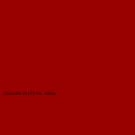
Da un’osservatrice delle Nazioni Unite: fallimenti e successi
della Cop29
Da un’osservatrice delle Nazioni Unite: fallimenti
e successi della Cop29
Leggi tutto

Dicembre 24
|

3 min. lettura