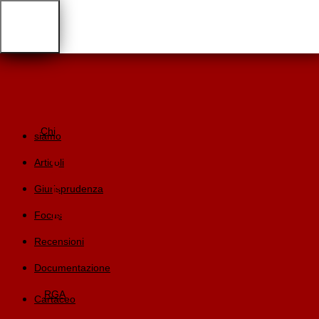
admin
Chi
siamo
Articoli
Giurisprudenza
Focus
Recensioni
Documentazione
RGA
Cartaceo