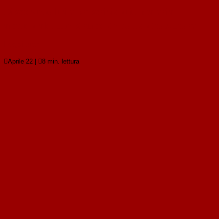
Discrezionalità e prescrizioni in materia
ambientale: uno strumento da non trascurare
Leggi tutto

Aprile 22
|

8 min. lettura