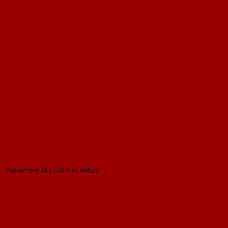
Sul terreno riemerso a seguito del ritiro dei ghiacciai.
Osservazioni in diritto civile
Sul terreno riemerso a seguito del ritiro dei
ghiacciai. Osservazioni in diritto civile
Leggi tutto

Novembre 24
|

16 min. lettura