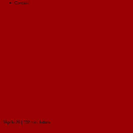
Contatti
L’evoluzione della tutela penale dell’ambiente nel percorso
di attuazione nell’ordinamento italiano della Direttiva (UE)
2024/1203: brevi note illustrative dello Schema di decreto
legislativo
L’evoluzione della tutela penale dell’ambiente nel
percorso di attuazione nell’ordinamento italiano
della Direttiva (UE) 2024/1203: brevi note
illustrative dello Schema di decreto legislativo
Leggi tutto

Aprile 26
|

32 min. lettura