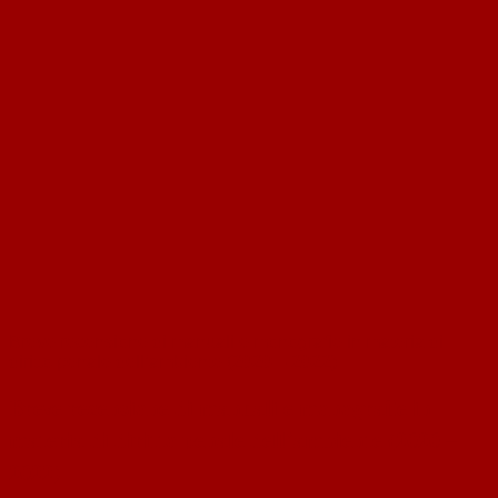
Breve recensione di manuali e monografie in materia di
diritto penale dell’ambiente (2020 – 2022)
Breve recensione di manuali e monografie in
materia di diritto penale dell’ambiente (2020 –
2022)