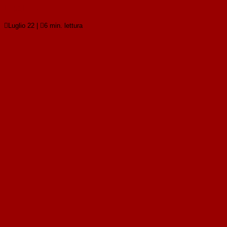
Leggi tutto

Luglio 22
|

6 min. lettura