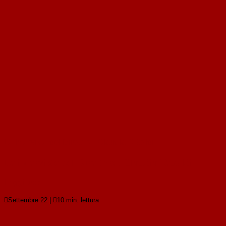
Le interviste del Direttore: Claudia Tebaldi
Le interviste del Direttore: Claudia Tebaldi
Leggi tutto

Settembre 22
|

10 min. lettura