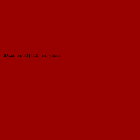
non basta
Emissioni in atmosfera (PFAS) e potere di
ordinanza contingibile e urgente: invocare il
principio di precauzione non basta
Leggi tutto

Dicembre 23
|

10 min. lettura
Festival Antispecista
Festival Antispecista