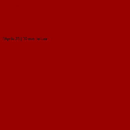
Le migliori trattorie Antispeciste
Le migliori trattorie Antispeciste
Leggi tutto

Aprile 23
|

0 min. lettura
L’Avvento della Filosofia Antispecista