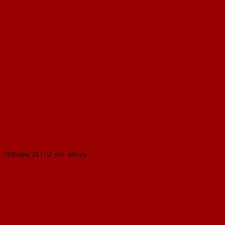
Constitutional Court of South Korea, 29 agosto 2024
Constitutional Court of South Korea, 29 agosto
2024
Leggi tutto

Ottobre 24
|

2 min. lettura