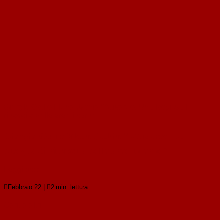
Giorgio Osti e Elena Jachia “Attivaree. Un disegno di
rinascita delle aree interne”
Giorgio Osti e Elena Jachia “Attivaree. Un
disegno di rinascita delle aree interne”
Leggi tutto

Febbraio 22
|

2 min. lettura
Carica altri