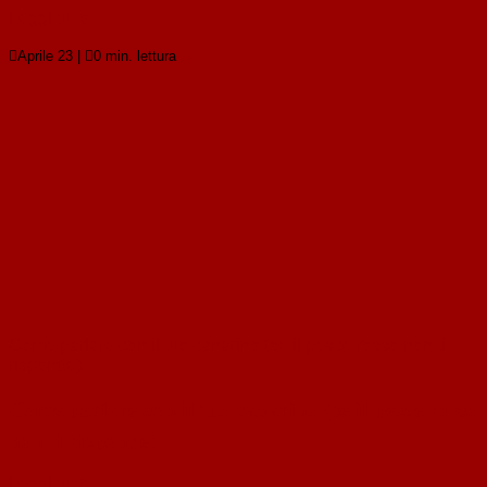
Leggi tutto

Aprile 23
|

0 min. lettura
Come parlare con il tuo canarino (se il pesce rosso non ti
risponde)
Come parlare con il tuo canarino (se il pesce rosso
non ti risponde)
Leggi tutto