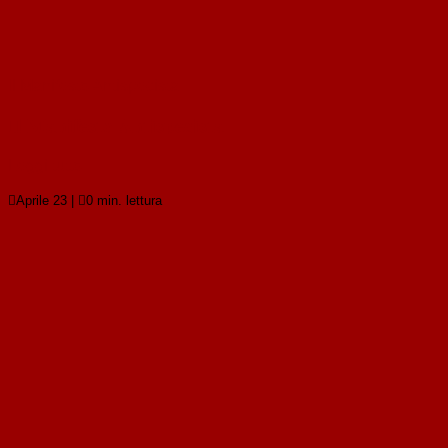
Il Manifesto Antispecista
Il Manifesto Antispecista
Leggi tutto

Aprile 23
|

0 min. lettura