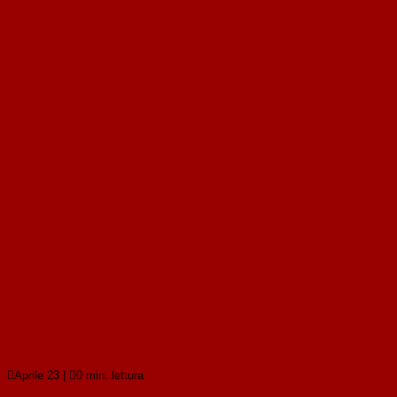
Limonare con una pecora in luogo pubblico non costituisce
reato
Limonare con una pecora in luogo pubblico non
costituisce reato
Leggi tutto

Aprile 23
|

0 min. lettura