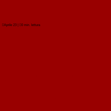
L’Avvento della Filosofia Antispecista
Leggi tutto

Aprile 23
|

0 min. lettura
I Comuni sono obbligati a registrare i figli generati tra specie
diverse
I Comuni sono obbligati a registrare i figli
generati tra specie diverse
Leggi tutto