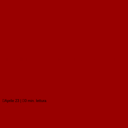
Gli Ermellini hanno deciso: No al Triangolo, Sì al Cerchio!
Gli Ermellini hanno deciso: No al Triangolo, Sì al
Cerchio!
Leggi tutto

Aprile 23
|

0 min. lettura