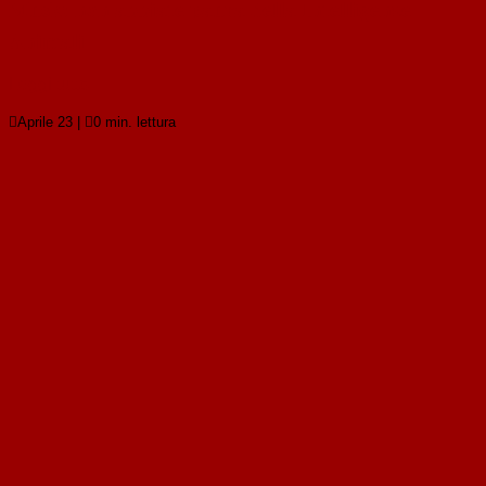
Musk: non abbiate paura della Intelligenze
Animali
Leggi tutto

Aprile 23
|

0 min. lettura