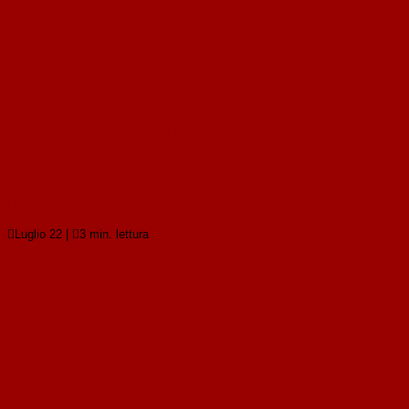
Serre solari e aumento di volumetria
Serre solari e aumento di volumetria
Leggi tutto

Luglio 22
|

3 min. lettura