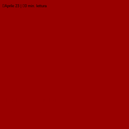

Aprile 23
|

0 min. lettura
Il Maiale non fa la Rivoluzione
Il Maiale non fa la Rivoluzione
Leggi tutto