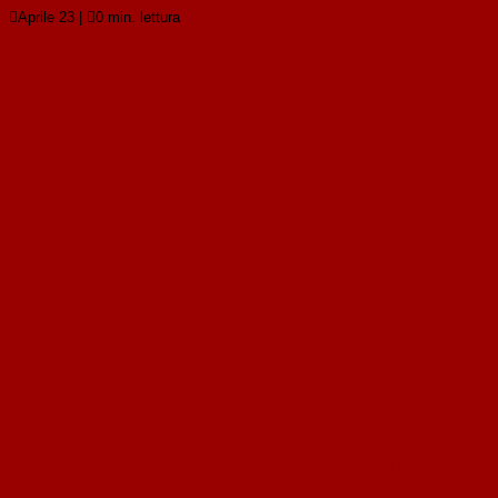

Aprile 23
|

0 min. lettura
Musk: non abbiate paura della Intelligenze Animali