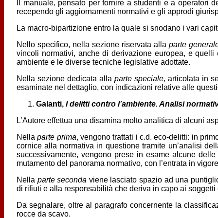
Il manuale, pensato per fornire a studenti e a operatori d
recependo gli aggiornamenti normativi e gli approdi giurispr
La macro-bipartizione entro la quale si snodano i vari capito
Nello specifico, nella sezione riservata alla
parte general
vincoli normativi, anche di derivazione europea, e quelli
ambiente e le diverse tecniche legislative adottate.
Nella sezione dedicata alla
parte speciale
, articolata in
esaminate nel dettaglio, con indicazioni relative alle questi
Galanti,
I delitti contro l’ambiente. Analisi normati
L’Autore effettua una disamina molto analitica di alcuni aspet
Nella
parte prima
, vengono trattati i c.d. eco-delitti: in p
cornice alla normativa in questione tramite un’analisi de
successivamente, vengono prese in esame alcune delle più 
mutamento del panorama normativo, con l’entrata in vigore d
Nella
parte seconda
viene lasciato spazio ad una puntigliosa 
di rifiuti e alla responsabilità che deriva in capo ai soggetti o
Da segnalare, oltre al paragrafo concernente la classificazion
rocce da scavo.