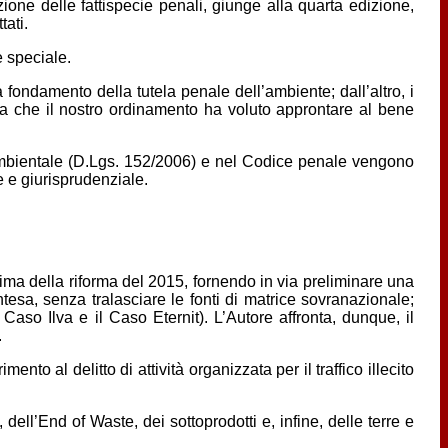
ione delle fattispecie penali, giunge alla quarta edizione,
tati.
e speciale.
 a fondamento della tutela penale dell’ambiente; dall’altro, i
ela che il nostro ordinamento ha voluto approntare al bene
co Ambientale (D.Lgs. 152/2006) e nel Codice penale vengono
le e giurisprudenziale.
o prima della riforma del 2015, fornendo in via preliminare una
tesa, senza tralasciare le fonti di matrice sovranazionale;
aso Ilva e il Caso Eternit). L’Autore affronta, dunque, il
.
nto al delitto di attività organizzata per il traffico illecito
, dell’End of Waste, dei sottoprodotti e, infine, delle terre e