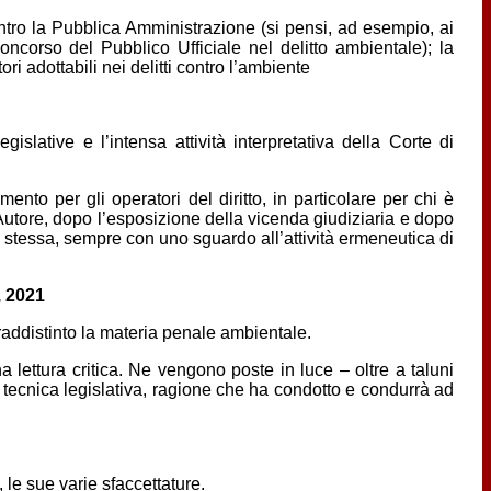
ontro la Pubblica Amministrazione (si pensi, ad esempio, ai
oncorso del Pubblico Ufficiale nel delitto ambientale); la
i adottabili nei delitti contro l’ambiente
islative e l’intensa attività interpretativa della Corte di
ento per gli operatori del diritto, in particolare per chi è
’Autore, dopo l’esposizione della vicenda giudiziaria e dopo
la stessa, sempre con uno sguardo all’attività ermeneutica di
., 2021
raddistinto la materia penale ambientale.
a lettura critica. Ne vengono poste in luce – oltre a taluni
a tecnica legislativa, ragione che ha condotto e condurrà ad
 le sue varie sfaccettature.