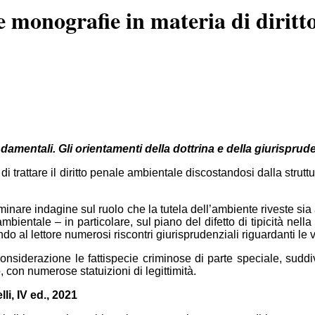
e monografie in materia di diritt
ndamentali. Gli orientamenti della dottrina e della giurisprud
o di trattare il diritto penale ambientale discostandosi dalla stru
minare indagine sul ruolo che la tutela dell’ambiente riveste si
ambientale – in particolare, sul piano del difetto di tipicità nel
do al lettore numerosi riscontri giurisprudenziali riguardanti le va
n considerazione le fattispecie criminose di parte speciale, sudd
 con numerose statuizioni di legittimità.
li, IV ed., 2021