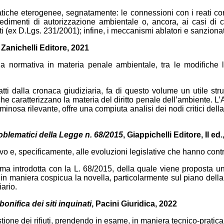
ematiche eterogenee, segnatamente: le connessioni con i reati c
ocedimenti di autorizzazione ambientale o, ancora, ai casi di c
 (ex D.Lgs. 231/2001); infine, i meccanismi ablatori e sanzionator
, Zanichelli Editore, 2021
lla normativa in materia penale ambientale, tra le modifiche leg
i dalla cronaca giudiziaria, fa di questo volume un utile strum
e caratterizzano la materia del diritto penale dell’ambiente. L
minosa rilevante, offre una compiuta analisi dei nodi critici del
problematici della Legge n. 68/2015
, Giappichelli Editore, II ed
vo e, specificamente, alle evoluzioni legislative che hanno cont
forma introdotta con la L. 68/2015, della quale viene proposta un
 in maniera cospicua la novella, particolarmente sul piano dell
iario.
 bonifica dei siti inquinati
, Pacini Giuridica, 2022
tione dei rifiuti, prendendo in esame, in maniera tecnico-pratica,