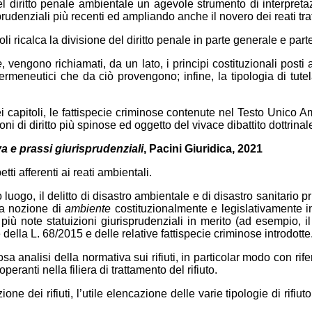
el diritto penale ambientale un agevole strumento di interpretaz
udenziali più recenti ed ampliando anche il novero dei reati trat
li ricalca la divisione del diritto penale in parte generale e part
e
, vengono richiamati, da un lato, i principi costituzionali posti
 ermeneutici che da ciò provengono; infine, la tipologia di tut
 sei capitoli, le fattispecie criminose contenute nel Testo Uni
oni di diritto più spinose ed oggetto del vivace dibattito dottrina
va e prassi giurisprudenziali
, Pacini Giuridica, 2021
ti afferenti ai reati ambientali.
rimo luogo, il delitto di disastro ambientale e di disastro sanitari
lla nozione di
ambiente
costituzionalmente e legislativamente in
note statuizioni giurisprudenziali in merito (ad esempio, il C
ella L. 68/2015 e delle relative fattispecie criminose introdotte
analisi della normativa sui rifiuti, in particolar modo con riferime
peranti nella filiera di trattamento del rifiuto.
e dei rifiuti, l’utile elencazione delle varie tipologie di rifiuto