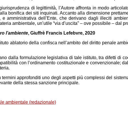
giurisprudenza di legittimità, l’Autore affronta in modo articol
 e alla bonifica dei siti inquinati. Accanto alla dimensione pret
e, e amministrativa dell’Ente, che derivano dagli illeciti ambie
materia ambientale, un’utile “via d’uscita” – ove possibile – dal 
tro l’ambiente
, Giuffrè Francis Lefebvre, 2020
tituto ablatorio della confisca nell’ambito del diritto penale amb
no dalla formulazione legislativa di tale istituto, tra difetti d
patibilità con l’ordinamento costituzionale e convenzionale; dall
eria.
e in termini approfonditi uno degli aspetti più complessi del sistem
evante della stessa sanzione principale.
ale ambientale (redazionale)