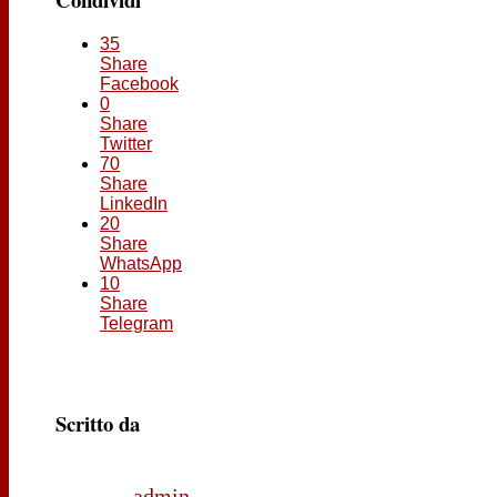
35
Share
Facebook
0
Share
Twitter
70
Share
LinkedIn
20
Share
WhatsApp
10
Share
Telegram
Scritto da
admin