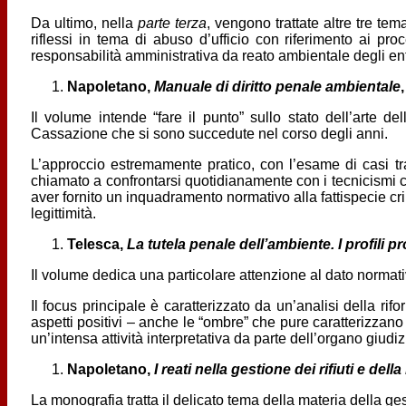
Da ultimo, nella
parte terza
, vengono trattate altre tre t
riflessi in tema di abuso d’ufficio con riferimento ai pr
responsabilità amministrativa da reato ambientale degli enti
Napoletano,
Manuale di diritto penale ambientale
Il volume intende “fare il punto” sullo stato dell’arte de
Cassazione che si sono succedute nel corso degli anni.
L’approccio estremamente pratico, con l’esame di casi tratt
chiamato a confrontarsi quotidianamente con i tecnicismi ch
aver fornito un inquadramento normativo alla fattispecie cri
legittimità.
Telesca,
La tutela penale dell’ambiente. I profili 
Il volume dedica una particolare attenzione al dato normati
Il focus principale è caratterizzato da un’analisi della ri
aspetti positivi – anche le “ombre” che pure caratterizzano
un’intensa attività interpretativa da parte dell’organo giudiz
Napoletano,
I reati nella gestione dei rifiuti e della
La monografia tratta il delicato tema della materia della ges