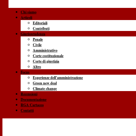
Chi siamo
Articoli
Editoriali
Contributi
Giurisprudenza
Penale
Civile
Amministrativo
Corte costituzionale
Corte di giustizia
Altro
Focus
Esperienze dell’amministrazione
Green new deal
Climate change
Recensioni
Documentazione
RGA Cartaceo
Contatti