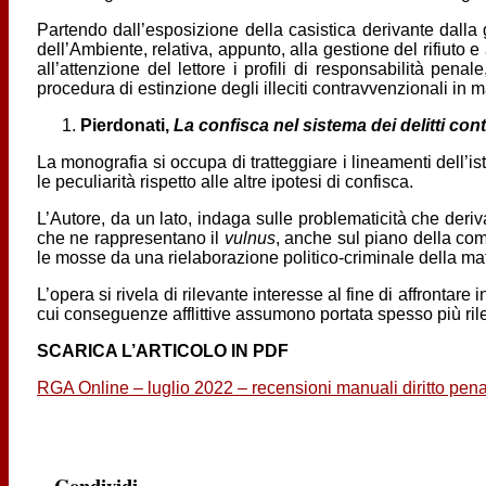
Partendo dall’esposizione della casistica derivante dalla 
dell’Ambiente, relativa, appunto, alla gestione del rifiuto
all’attenzione del lettore i profili di responsabilità penal
procedura di estinzione degli illeciti contravvenzionali in 
Pierdonati,
La confisca nel sistema dei delitti con
La monografia si occupa di tratteggiare i lineamenti dell’is
le peculiarità rispetto alle altre ipotesi di confisca.
L’Autore, da un lato, indaga sulle problematicità che deriva
che ne rappresentano il
vulnus
, anche sul piano della com
le mosse da una rielaborazione politico-criminale della mat
L’opera si rivela di rilevante interesse al fine di affrontar
cui conseguenze afflittive assumono portata spesso più ril
SCARICA L’ARTICOLO IN PDF
RGA Online – luglio 2022 – recensioni manuali diritto pen
Condividi