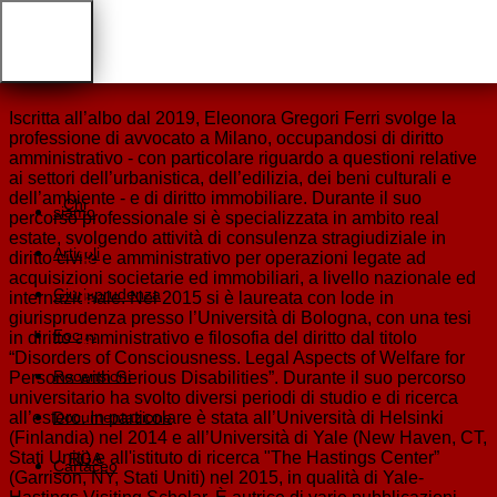
Eleonora Gregori Ferri
Iscritta all’albo dal 2019, Eleonora Gregori Ferri svolge la
professione di avvocato a Milano, occupandosi di diritto
amministrativo - con particolare riguardo a questioni relative
ai settori dell’urbanistica, dell’edilizia, dei beni culturali e
dell’ambiente - e di diritto immobiliare. Durante il suo
Chi
siamo
percorso professionale si è specializzata in ambito real
estate, svolgendo attività di consulenza stragiudiziale in
Articoli
diritto civile e amministrativo per operazioni legate ad
acquisizioni societarie ed immobiliari, a livello nazionale ed
Giurisprudenza
internazionale. Nel 2015 si è laureata con lode in
giurisprudenza presso l’Università di Bologna, con una tesi
Focus
in diritto amministrativo e filosofia del diritto dal titolo
“Disorders of Consciousness. Legal Aspects of Welfare for
Recensioni
Persons with Serious Disabilities”. Durante il suo percorso
universitario ha svolto diversi periodi di studio e di ricerca
all’estero. In particolare è stata all’Università di Helsinki
Documentazione
(Finlandia) nel 2014 e all’Università di Yale (New Haven, CT,
Stati Uniti) e all'istituto di ricerca "The Hastings Center”
RGA
Cartaceo
(Garrison, NY, Stati Uniti) nel 2015, in qualità di Yale-