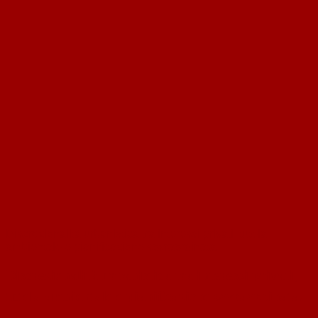
Discrezionalità urbanistica tra interessi privati, tutela
ambientale e pianificazione sovraordinata.
Discrezionalità urbanistica tra interessi privati,
tutela ambientale e pianificazione sovraordinata.