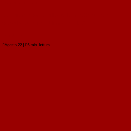
in capo allo Stato
La competenza a definire le caratteristiche
proprie dei rifiuti è in capo allo Stato
Leggi tutto

Agosto 22
|

6 min. lettura