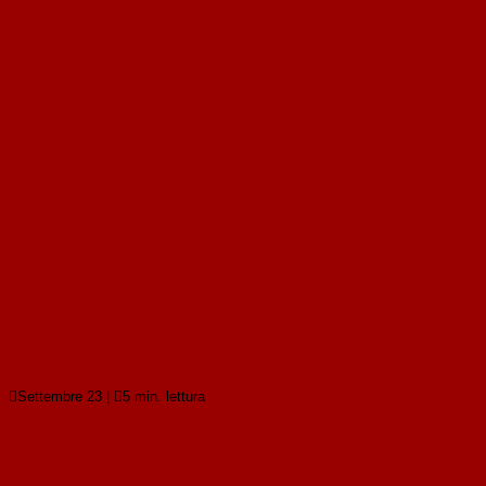
Murales e autorizzazione paesaggistica
Murales e autorizzazione paesaggistica
Leggi tutto

Settembre 23
|

5 min. lettura