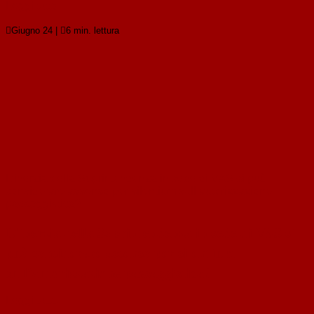
Leggi tutto

Giugno 24
|

6 min. lettura
L’inerzia della Soprintendenza in sede di VAS si può
considerare assenso per silentium sull’autorizzazione
paesaggistica?
L’inerzia della Soprintendenza in sede di VAS si
può considerare assenso per silentium
sull’autorizzazione paesaggistica?
Leggi tutto