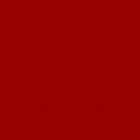
Responsabilità ambientale degli enti pubblici e degli eredi:
due pesi e due misure?
Responsabilità ambientale degli enti pubblici e
degli eredi: due pesi e due misure?