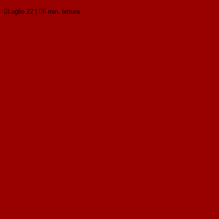

Luglio 22
|

6 min. lettura