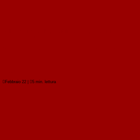
Sull’esclusione della possibilità di recupero dei rifiuti
contenenti amianto
Sull’esclusione della possibilità di recupero dei
rifiuti contenenti amianto
Leggi tutto

Febbraio 22
|

5 min. lettura