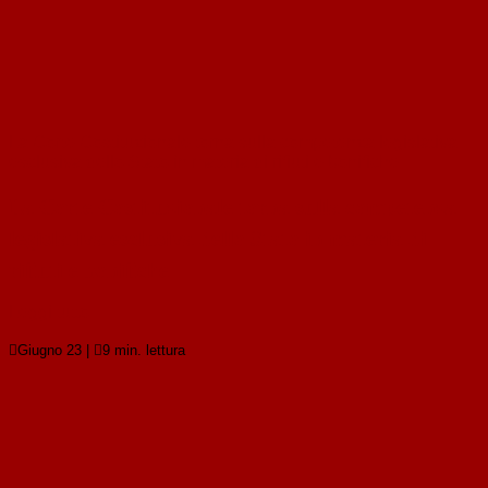
La Corte Costituzionale torna sulla competenza legislativa
esclusiva dello Stato in materia di rifiuti e bonifiche
La Corte Costituzionale torna sulla competenza
legislativa esclusiva dello Stato in materia di
rifiuti e bonifiche
Leggi tutto

Giugno 23
|

9 min. lettura