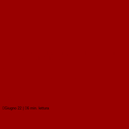
Sulla successione ex lege di imprese nella responsabilità
ambientale e negli obblighi di bonifica
Sulla successione ex lege di imprese nella
responsabilità ambientale e negli obblighi di
bonifica
Leggi tutto

Giugno 22
|

6 min. lettura