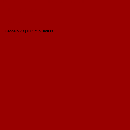
l’accertamento della responsabilità
dell’inquinatore
Leggi tutto

Gennaio 23
|

13 min. lettura