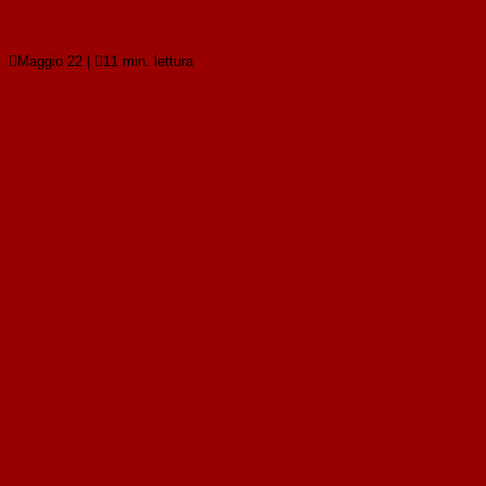
Leggi tutto

Maggio 22
|

11 min. lettura