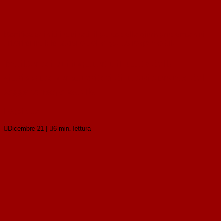
Bonifica dei siti inquinati: il punto della giurisprudenza sui
criteri di individuazione del soggetto responsabile
Bonifica dei siti inquinati: il punto della
giurisprudenza sui criteri di individuazione del
soggetto responsabile
Leggi tutto

Dicembre 21
|

6 min. lettura