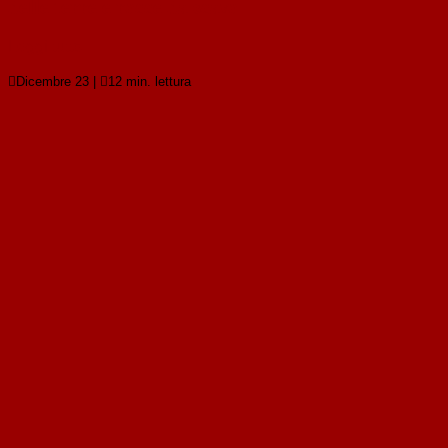
delle terre e rocce da scavo
Leggi tutto

Dicembre 23
|

12 min. lettura