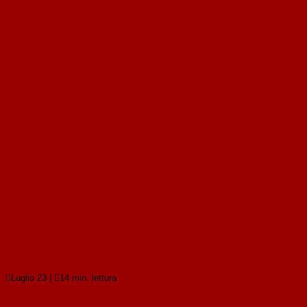
Cultural heritage: l’adunanza plenaria interviene sulla
legittimità del vincolo di destinazione d’uso di un bene
culturale #2
Cultural heritage: l’adunanza plenaria interviene
sulla legittimità del vincolo di destinazione d’uso
di un bene culturale #2
Leggi tutto

Luglio 23
|

14 min. lettura