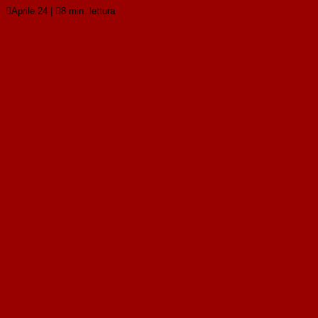

Aprile 24
|

8 min. lettura