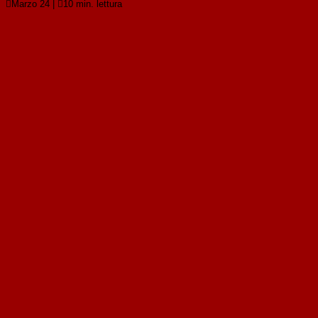

Marzo 24
|

10 min. lettura