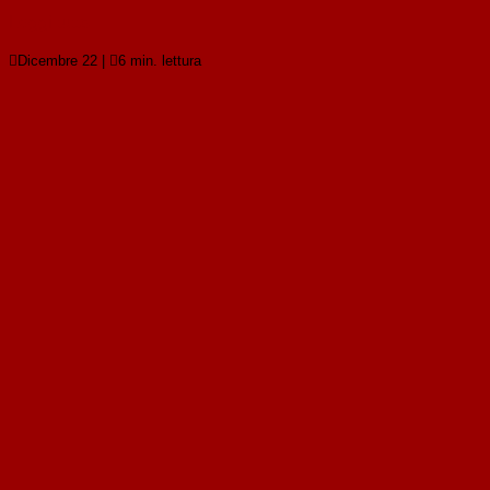
Leggi tutto

Dicembre 22
|

6 min. lettura