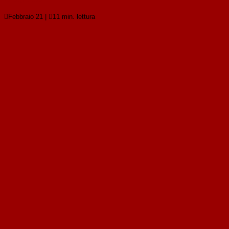

Febbraio 21
|

11 min. lettura