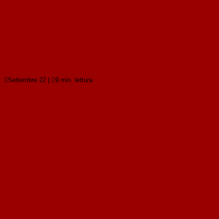
Oneri, obblighi e responsabilità del proprietario incolpevole
Oneri, obblighi e responsabilità del proprietario
incolpevole
Leggi tutto

Settembre 22
|

9 min. lettura