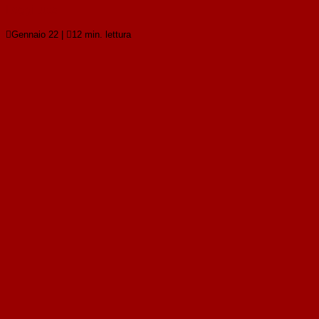
Leggi tutto

Gennaio 22
|

12 min. lettura