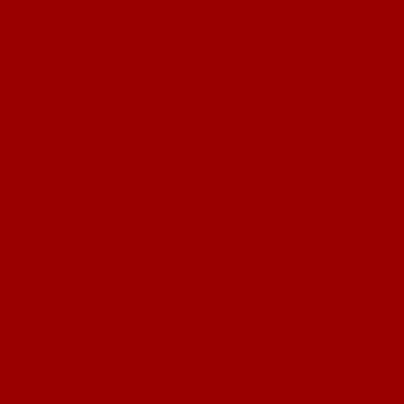
Sul parere preventivo della Soprintendenza nell’iter di
approvazione dei piani attuativi
Sul parere preventivo della Soprintendenza
nell’iter di approvazione dei piani attuativi
Leggi tutto