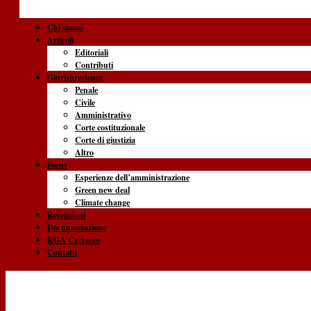
Chi siamo
Articoli
Editoriali
Contributi
Giurisprudenza
Penale
Civile
Amministrativo
Corte costituzionale
Corte di giustizia
Altro
Focus
Esperienze dell’amministrazione
Green new deal
Climate change
Recensioni
Documentazione
RGA Cartaceo
Contatti