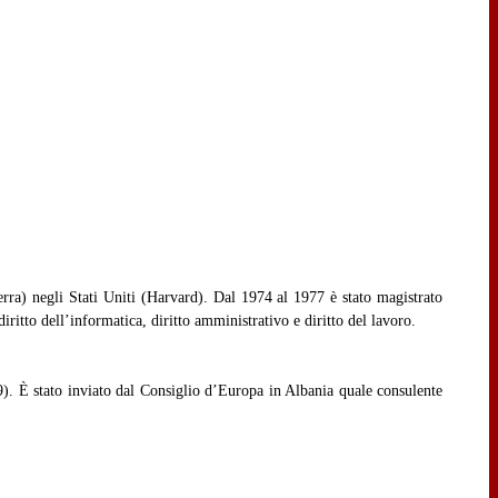
erra) negli Stati Uniti (Harvard). Dal 1974 al 1977 è stato magistrato
ritto dell’informatica, diritto amministrativo e diritto del lavoro.
). È stato inviato dal Consiglio d’Europa in Albania quale consulente