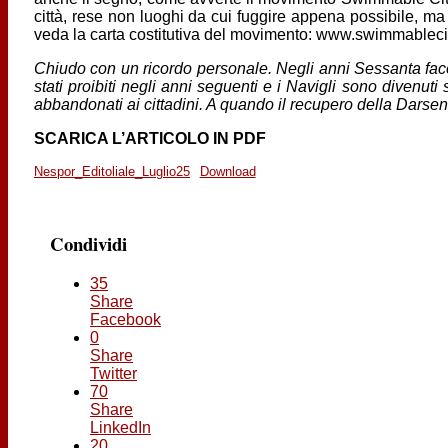
città, rese non luoghi da cui fuggire appena possibile, ma 
veda la carta costitutiva del movimento: www.swimmablecit
Chiudo con un ricordo personale. Negli anni Sessanta facev
stati proibiti negli anni seguenti e i Navigli sono divenuti 
abbandonati ai cittadini. A quando il recupero della Darse
SCARICA L’ARTICOLO IN PDF
Nespor_Editoliale_Luglio25
Download
Condividi
35
Share
Facebook
0
Share
Twitter
70
Share
LinkedIn
20