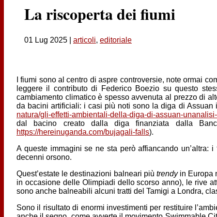
La riscoperta dei fiumi
01 Lug 2025
|
articoli
,
editoriale
I fiumi sono al centro di aspre controversie, note ormai c
leggere il contributo di Federico Boezio su questo stes
cambiamento climatico è spesso avvenuta al prezzo di altera
da bacini artificiali: i casi più noti sono la diga di Assuan
natura/gli-effetti-ambientali-della-diga-di-assuan-unanalisi
dal bacino creato dalla diga finanziata dalla Ban
https://hereinuganda.com/bujagali-falls
).
A queste immagini se ne sta però affiancando un’altra: i 
decenni orsono.
Quest’estate le destinazioni balneari più
trendy
in Europa n
in occasione delle Olimpiadi dello scorso anno), le rive a
sono anche balneabili alcuni tratti del Tamigi a Londra, c
Sono il risultato di enormi investimenti per restituire l’amb
anche il segno, come avverte il movimento Swimmable Cities 