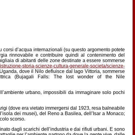
su corsi d’acqua internazionali (su questo argomento potete
gia rinnovabile e contribuire quindi al contenimento del
 migliaia di abitanti delle zone destinate a essere sommerse
struzione-storia-scienze-cultura-generale-societa/scienze-
 Uganda, dove il Nilo defluisce dal lago Vittoria, sommerse
trica (Bujagali Falls: The lost wonder of the Nile
dell’ambiente urbano, impossibili da immaginare solo pochi
igi (dove era vietato immergersi dal 1923, resa balneabile
l’isola dei musei), del Reno a Basilea, dell’Isar a Monaco;
colo scorso.
ato dagli scarichi dell’industria e dai rifiuti urbani. E sono
attaglie per l’ambiente partono da dove la gente vive, dalle