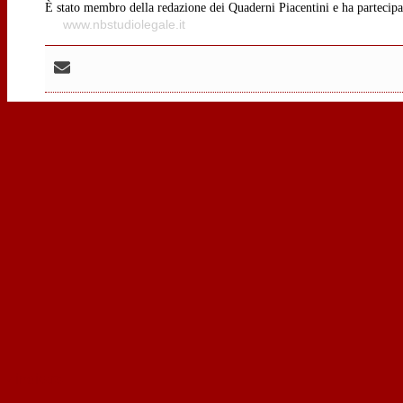
È stato membro della redazione dei Quaderni Piacentini e ha partecipa
www.nbstudiolegale.it
‹
indietro