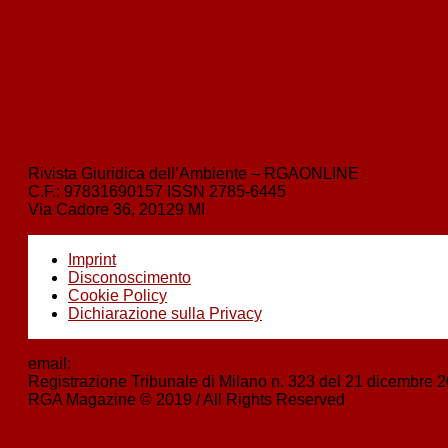
Il rapporto dell’Ispra: luci e ombre sulle emissioni di gas serra
avanti
›
La desertificazione in Sardegna: una ferita sempre aperta
Rivista Giuridica dell’Ambiente – RGAONLINE
C.F.:
97831690157
ISSN
2785-6445
Via Cadore 36, 20129 MI
Imprint
Disconoscimento
Cookie Policy
Dichiarazione sulla Privacy
email:
boezio@nbstudiolegale.it
Registrazione Tribunale di Milano n. 323 del 21 dicembre 
RGA Magazine © 2019 / All Rights Reserved