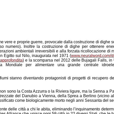
ome vere e proprie guerre, provocate dalla costruzione di dighe 
so numero). Inoltre la costruzione di dighe per ottenere ener
zioni ambientali irreversibili e alla forzata ricollocazione di
 in Egitto sul Nilo, inaugurata nel 1971 (
www.neuralword.com/it/i
-approfondita
) e la scomparsa nel 2012 delle Bujagali Falls, in
ca Mondiale per alimentare una grande centrale idroelet
fiumi stanno diventando protagonisti di progetti di recupero 
on sono la Costa Azzurra o la Riviera ligure, ma la Senna a Par
ttrezzate del Danubio a Vienna, della Sprea a Berlino (vicino al
lassificato come biologicamente morto negli anni Sessanta del se
iente delle città a chi le abita, eliminando l’inquinamento determin
Alliance che unisce oggi 59 città in 22 diversi Stati, che le b