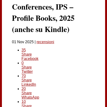
Contatti
Conferences, IPS –
Profile Books, 2025
(anche su Kindle)
01 Nov 2025
|
recensioni
35
Share
Facebook
0
Share
Twitter
70
Share
LinkedIn
20
Share
WhatsApp
10
Share