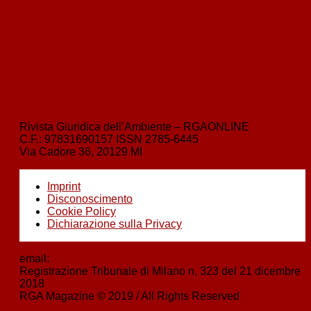
Il Green Deal è morto, lunga vita al Green Deal!
avanti
›
La combustione illecita di rifiuti e il reato di incendio: analisi comparativa
tra art. 256 bis d.lgs. 152/2006 e art. 423 c.p.
Rivista Giuridica dell’Ambiente – RGAONLINE
C.F.:
97831690157
ISSN
2785-6445
Via Cadore 36, 20129 MI
Imprint
Disconoscimento
Cookie Policy
Dichiarazione sulla Privacy
email:
boezio@nbstudiolegale.it
Registrazione Tribunale di Milano n. 323 del 21 dicembre
2018
RGA Magazine © 2019 / All Rights Reserved