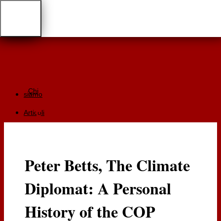
Chi
siamo
Articoli
Giurisprudenza
Focus
Peter Betts, The Climate
Recensioni
Diplomat: A Personal
Documentazione
RGA
History of the COP
Cartaceo