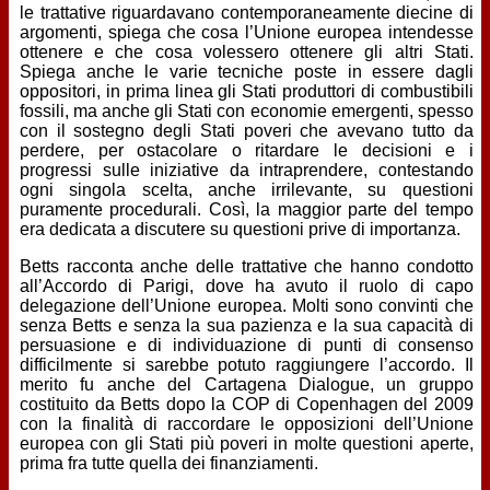
le trattative riguardavano contemporaneamente diecine di
argomenti, spiega che cosa l’Unione europea intendesse
ottenere e che cosa volessero ottenere gli altri Stati.
Spiega anche le varie tecniche poste in essere dagli
oppositori, in prima linea gli Stati produttori di combustibili
fossili, ma anche gli Stati con economie emergenti, spesso
con il sostegno degli Stati poveri che avevano tutto da
perdere, per ostacolare o ritardare le decisioni e i
progressi sulle iniziative da intraprendere, contestando
ogni singola scelta, anche irrilevante, su questioni
puramente procedurali. Così, la maggior parte del tempo
era dedicata a discutere su questioni prive di importanza.
Betts racconta anche delle trattative che hanno condotto
all’Accordo di Parigi, dove ha avuto il ruolo di capo
delegazione dell’Unione europea. Molti sono convinti che
senza Betts e senza la sua pazienza e la sua capacità di
persuasione e di individuazione di punti di consenso
difficilmente si sarebbe potuto raggiungere l’accordo. Il
merito fu anche del Cartagena Dialogue, un gruppo
costituito da Betts dopo la COP di Copenhagen del 2009
con la finalità di raccordare le opposizioni dell’Unione
europea con gli Stati più poveri in molte questioni aperte,
prima fra tutte quella dei finanziamenti.