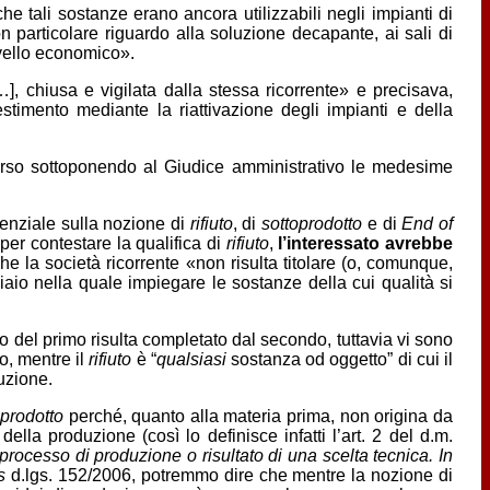
che tali sostanze erano ancora utilizzabili negli impianti di
particolare riguardo alla soluzione decapante, ai sali di
livello economico».
…], chiusa e vigilata dalla stessa ricorrente» e precisava,
stimento mediante la riattivazione degli impianti e della
corso sottoponendo al Giudice amministrativo le medesime
denziale sulla nozione di
rifiuto
, di
sottoprodotto
e di
End of
per contestare la qualifica di
rifiuto
,
l’interessato avrebbe
he la società ricorrente «non risulta titolare (o, comunque,
cciaio nella quale impiegare le sostanze della cui qualità si
o del primo risulta completato dal secondo, tuttavia vi sono
o, mentre il
rifiuto
è “
qualsiasi
sostanza od oggetto” di cui il
uzione.
oprodotto
perché, quanto alla materia prima, non origina da
ella produzione (così lo definisce infatti l’art. 2 del d.m.
rocesso di produzione o risultato di una scelta tecnica. In
s
d.lgs. 152/2006, potremmo dire che mentre la nozione di