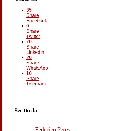
35
Share
Facebook
0
Share
Twitter
70
Share
LinkedIn
20
Share
WhatsApp
10
Share
Telegram
Scritto da
Federico Peres