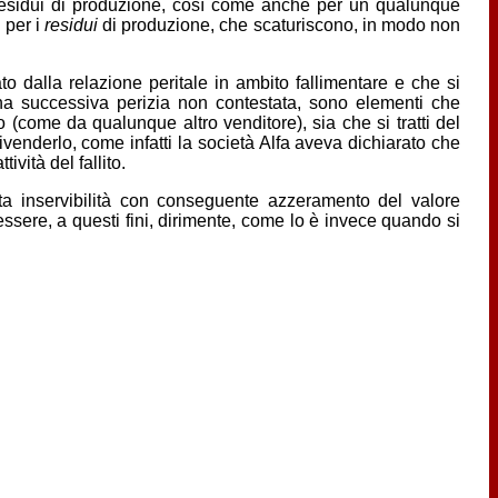
 i residui di produzione, così come anche per un qualunque
 per i
residui
di produzione, che scaturiscono, in modo non
to dalla relazione peritale in ambito fallimentare e che si
a successiva perizia non contestata, sono elementi che
 (come da qualunque altro venditore), sia che si tratti del
rivenderlo, come infatti la società Alfa aveva dichiarato che
ività del fallito.
uta inservibilità con conseguente azzeramento del valore
essere, a questi fini, dirimente, come lo è invece quando si