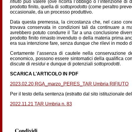
rifiuto
può valere (ove ricorra l’obbligo o l’intenzione di
prodotto finito, quella di
sottoprodotto
(come peraltro preve
occasionale, da un processo produttivo.
Data questa premessa, la circostanza che, nel caso concret
trovava conservata in condizioni tali da continuare a
avrebbero potuto condurre il Tar a una conclusione diversa
prodotto finito rimasto invenduto o della materia prima anco
era sua intenzione fare, senza dunque che rilevi in modo decis
Certamente l’assenza di cautele nella conservazione del
economico, possono essere sintomatici della qualifica c
discute di
residui
e dunque di potenziali
sottoprodotti
.
SCARICA L’ARTICOLO IN PDF
2023.02.20 RGA_marzo_PERES_TAR Umbria RIFIUTO
Per il testo della sentenza (estratto dal sito istituzionale de
2022.11.21 TAR Umbria n. 83
Condividi