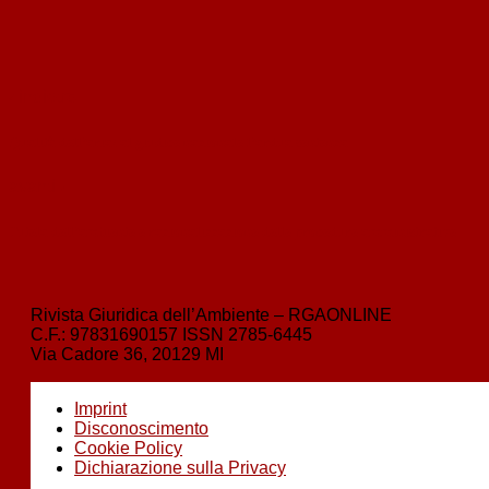
‹
indietro
Qualità dell’aria: al giudice nazionale l’ardua sentenza
avanti
›
Tutela dell’ambiente e razionalizzazione delle procedure amministrative
Rivista Giuridica dell’Ambiente – RGAONLINE
C.F.:
97831690157
ISSN
2785-6445
Via Cadore 36, 20129 MI
Imprint
Disconoscimento
Cookie Policy
Dichiarazione sulla Privacy