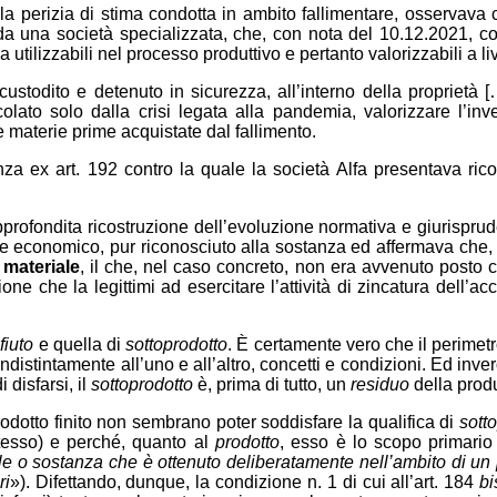
e la perizia di stima condotta in ambito fallimentare, osservava 
 una società specializzata, che, con nota del 10.12.2021, con 
a utilizzabili nel processo produttivo e pertanto valorizzabili a 
ustodito e detenuto in sicurezza, all’interno della proprietà [
ato solo dalla crisi legata alla pandemia, valorizzare l’inve
materie prime acquistate dal fallimento.
nza ex art. 192 contro la quale la società Alfa presentava ri
approfondita ricostruzione dell’evoluzione normativa e giurispru
re economico, pur riconosciuto alla sostanza ed affermava che, 
 materiale
, il che, nel caso concreto, non era avvenuto posto c
ne che la legittimi ad esercitare l’attività di zincatura dell’a
ifiuto
e quella di
sottoprodotto
. È certamente vero che il perimetr
istintamente all’uno e all’altro, concetti e condizioni. Ed inver
 disfarsi, il
sottoprodotto
è, prima di tutto, un
residuo
della prod
rodotto finito non sembrano poter soddisfare la qualifica di
sott
tesso) e perché, quanto al
prodotto
, esso è lo scopo primario d
le o sostanza che è ottenuto deliberatamente nell’ambito di un p
ri
»). Difettando, dunque, la condizione n. 1 di cui all’art. 184
bi