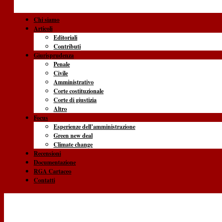
Chi siamo
Articoli
Editoriali
Contributi
Giurisprudenza
Penale
Civile
Amministrativo
Corte costituzionale
Corte di giustizia
Altro
Focus
Esperienze dell’amministrazione
Green new deal
Climate change
Recensioni
Documentazione
RGA Cartaceo
Contatti