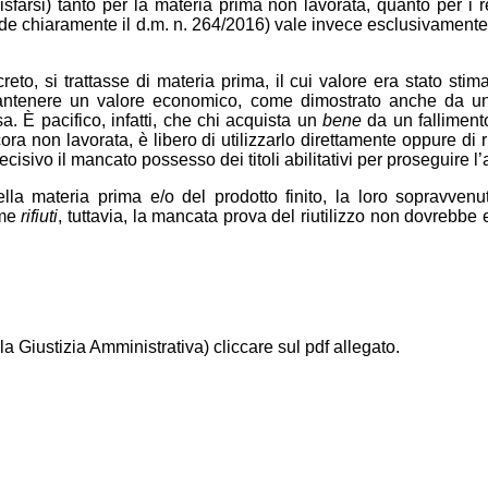
 disfarsi) tanto per la materia prima non lavorata, quanto per
de chiaramente il d.m. n. 264/2016) vale invece esclusivamente
o, si trattasse di materia prima, il cui valore era stato stima
 mantenere un valore economico, come dimostrato anche da un
. È pacifico, infatti, che chi acquista un
bene
da un fallimento
ra non lavorata, è libero di utilizzarlo direttamente oppure di 
ivo il mancato possesso dei titoli abilitativi per proseguire l’att
la materia prima e/o del prodotto finito, la loro sopravven
ome
rifiuti
, tuttavia, la mancata prova del riutilizzo non dovrebbe 
lla Giustizia Amministrativa) cliccare sul pdf allegato.