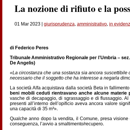
La nozione di rifiuto e la poss
01 Mar 2023
|
giurisprudenza
,
amministrativo
,
in eviden
di Federico Peres
Tribunale Amministrativo Regionale per l’Umbria – sez. I
De Angelis)
«La circostanza che una sostanza sia ancora suscettibile 
necessario che il soggetto che ha interesse a negarla dimost
La società Alfa acquistava dalla società Beta in fallimento 
beni mobili ceduti rientravano anche alcune materie 
vasche di decapaggio, di sgrassaggio e di flussaggio. Al 
presenti all’interno dell’opificio aveva ancora valore sig
una capacità di 35 m³».
Qualche anno dopo la vendita, il Comune, presa visione 
conseguenza, l’avvio a smaltimento/recupero.