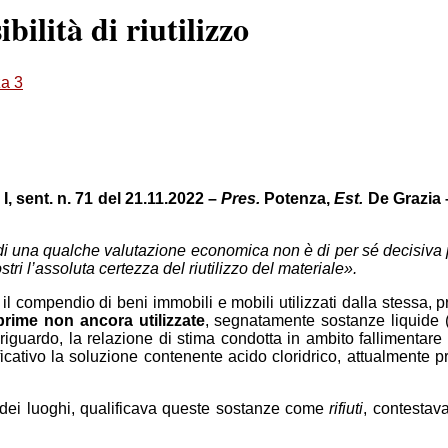
ibilità di riutilizzo
za 3
, sent. n. 71 del 21.11.2022 –
Pres.
Potenza,
Est.
De Grazia
di una qualche valutazione economica non è di per sé decisiva p
ri l’assoluta certezza del riutilizzo del materiale».
il compendio di beni immobili e mobili utilizzati dalla stessa, pr
prime non ancora utilizzate
, segnatamente sostanze liquide (
riguardo, la relazione di stima condotta in ambito fallimenta
nificativo la soluzione contenente acido cloridrico, attualmente
dei luoghi, qualificava queste sostanze come
rifiuti
, contestava