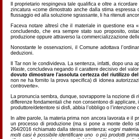
Il proprietario respingeva tale qualifica e oltre a ricordar
zincatura «come dimostrato anche dalla stima espressa da
flussaggio ed alla soluzione sgrassante, li ha ritenuti ancor
Faceva notare altresì che il materiale in questione era «c
concludendo, che era sempre stato suo proposito, ostacol
produzione oppure attraverso la commercializzazione delle 
Nonostante le osservazioni, il Comune adottava l’ordina
deduzioni.
Il Tar non le condivideva. La sentenza, infatti, dopo una 
Waste
, concludeva negando il carattere decisivo del valo
dovuto dimostrare l’assoluta certezza del riutilizzo del
non ne ha fornito la prova specifica) di idonea autorizzazio
controverte».
La pronuncia sembra, dunque, sovrapporre la nozione di
r
differenze fondamentali che non consentono di applicare, ind
produttore/detentore si disfi, abbia l’obbligo o l’intenzione di
In altre parole, la materia prima non ancora lavorata e il p
un processo di produzione (ma si pone a monte dello s
264/2016 richiamato dalla stessa sentenza: «
ogni materia
molti casi è possibile identificare uno o più prodotti prima