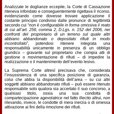
Analizzate le doglianze eccepite, la Corte di Cassazione
riteneva infondato e conseguentemente rigettava il ricorso,
evidenziando come dovesse trovare applicazione il
costante principio condiviso dalle pronunce di legittimità
secondo cui “
non è configurabile in forma omissiva il reato
di cui all’art. 256, comma 2, D.Lgs. n. 152 del 2006, nei
confronti del proprietario di un terreno sul quale altri
abbiano abbandonato o depositato rifiuti in modo
incontrollato
”, potendosi ritenere integrata una
responsabilità unicamente in presenza di un obbligo
giuridico – gravante sul proprietario che compia atti di
gestione o movimentazione di rifiuti – di impedire la
realizzazione o il mantenimento dell’evento lesivo.
La Suprema Corte altresì precisava che, considerata
l’insussistenza di una specifica posizione di garanzia,
colui che abbia la disponibilità dell’area – su cui altri
soggetti abbiano abbandonato rifiuti – può essere ritenuto
responsabile solo qualora sia accertato il suo concorso, a
qualsiasi titolo, ossia una sua condotta di
compartecipazione agevolatrice nel fatto illecito altrui, non
rilevando, invece, le condotte di mera inerzia o di omessa
attivazione ai fini della rimozione dei rifiuti.