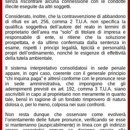
senza riscontrare alcuna connessione con le condotte
illecite eseguite da altri soggetti.
Considerato, inoltre, che la contravvenzione di abbandono
di rifiuti ex art. 256, comma 2 T.U.A. non specifica la
qualifica soggettiva dell’autore del reato in termini di
proprietario dell’area ma “solo” di titolare di impresa e
responsabile di ente, si ritiene che la soluzione
prospettata, e da ultimo confermata dalla sentenza in
esame, rispetti i principi legalità, tipicità e personalità
propri dell’ordinamento, nonché le esigenze di effettività
della tutela ambientale.
Il sistema interpretativo consolidatosi in sede penale
appare, in ogni caso, coerente con il generale principio
“chi inquina paga” e altresì conforme con le pronunce rese
in sede amministrativa, che impongono che gli
adempimenti previsti ex art. 192, comma 3 T.U.A. siano
ascrivibili in capo al proprietario non meramente in quanto
tale, bensì in ragione di un fondato rimprovero di natura
dolosa o, per lo meno, colposa nei suoi confronti.
Non resta dunque che osservare come evolverà
l’orientamento delle future pronunce, verificando se esse
si manterranno (auspicabilmente) in linea con gli indirizzi