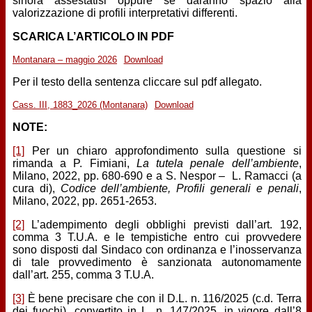
sinora assestatisi oppure se daranno spazio alla
valorizzazione di profili interpretativi differenti.
SCARICA L’ARTICOLO IN PDF
Montanara – maggio 2026
Download
Per il testo della sentenza cliccare sul pdf allegato.
Cass. III, 1883_2026 (Montanara)
Download
NOTE:
[1]
Per un chiaro approfondimento sulla questione si
rimanda a P. Fimiani,
La tutela penale dell’ambiente
,
Milano, 2022, pp. 680-690 e a S. Nespor – L. Ramacci (a
cura di),
Codice dell’ambiente, Profili generali e penali
,
Milano, 2022, pp. 2651-2653.
[2]
L’adempimento degli obblighi previsti dall’art. 192,
comma 3 T.U.A. e le tempistiche entro cui provvedere
sono disposti dal Sindaco con ordinanza e l’inosservanza
di tale provvedimento è sanzionata autonomamente
dall’art. 255, comma 3 T.U.A.
[3]
È bene precisare che con il D.L. n. 116/2025 (c.d. Terra
dei fuochi), convertito in L. n. 147/2025, in vigore dall’8