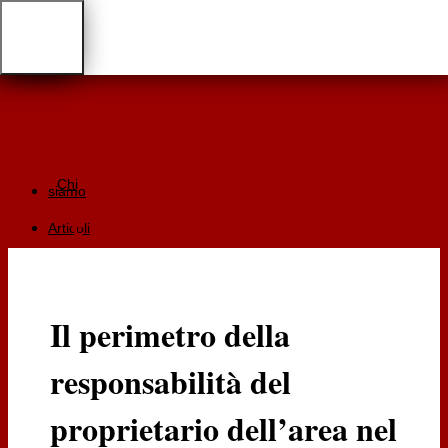
Chi
siamo
Articoli
Giurisprudenza
Focus
Il perimetro della
Recensioni
responsabilità del
Documentazione
RGA
proprietario dell’area nel
Cartaceo