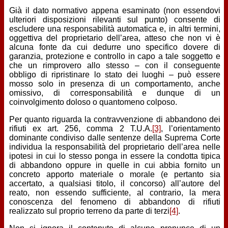
Già il dato normativo appena esaminato (non essendovi
ulteriori disposizioni rilevanti sul punto) consente di
escludere una responsabilità automatica e, in altri termini,
oggettiva del proprietario dell’area, atteso che non vi è
alcuna fonte da cui dedurre uno specifico dovere di
garanzia, protezione e controllo in capo a tale soggetto e
che un rimprovero allo stesso – con il conseguente
obbligo di ripristinare lo stato dei luoghi – può essere
mosso solo in presenza di un comportamento, anche
omissivo, di corresponsabilità e dunque di un
coinvolgimento doloso o quantomeno colposo.
Per quanto riguarda la contravvenzione di abbandono dei
rifiuti ex art. 256, comma 2 T.U.A.
[3]
, l’orientamento
dominante condiviso dalle sentenze della Suprema Corte
individua la responsabilità del proprietario dell’area nelle
ipotesi in cui lo stesso ponga in essere la condotta tipica
di abbandono oppure in quelle in cui abbia fornito un
concreto apporto materiale o morale (e pertanto sia
accertato, a qualsiasi titolo, il concorso) all’autore del
reato, non essendo sufficiente, al contrario, la mera
conoscenza del fenomeno di abbandono di rifiuti
realizzato sul proprio terreno da parte di terzi
[4]
.