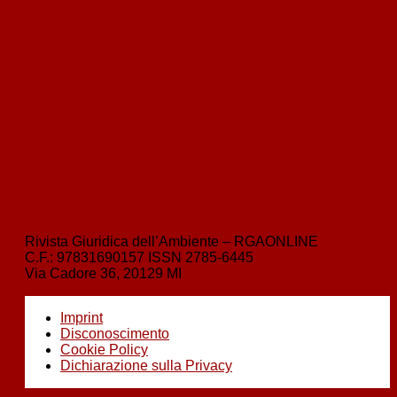
‹
indietro
Inottemperanza all’obbligo di recupero dello stato dei luoghi: la Suprema
Corte fissa i limiti di rilevanza ex art. 452 terdecies c.p.
avanti
›
Attività organizzate per il traffico illecito di rifiuti: gli elementi costitutivi
del delitto alla luce della più recente giurisprudenza di legittimità
Rivista Giuridica dell’Ambiente – RGAONLINE
C.F.:
97831690157
ISSN
2785-6445
Via Cadore 36, 20129 MI
Imprint
Disconoscimento
Cookie Policy
Dichiarazione sulla Privacy