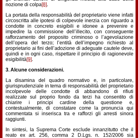
nozione di colpa
[8]
.
La portata della responsabilità del proprietario viene infatti
circoscritta alle ipotesi di colpevole inerzia con riguardo a
condotte in concreto esigibili e idonee a prevenire e
impedire la commissione dell’illecito, con conseguente
rafforzamento del proposito criminoso o l’agevolazione
dell’opera del terzo; l’entità dell’impegno richiesto al
proprietario ai fini dell’adozione di adeguate cautele deve,
quindi e in ogni caso, rispettare il principio di ragionevole
esigibilità
[9]
.
3. Alcune considerazioni.
La disamina del quadro normativo e, in particolare,
giurisprudenziale in tema di responsabilità del proprietario
incolpevole delle condotte di abbandono di rifiuti
realizzate sul proprio fondo da terzi ha consentito di
chiarire i principi cardine della questione e,
contestualmente, di constatare come la pronuncia qui
commentata si inserisca tra e rafforzi gli arresti sinora
raggiunti.
In sintesi, la Suprema Corte esclude innanzitutto che il
reato ex art. 256, comma 2 D.Lgs. n. 152/2006 sia