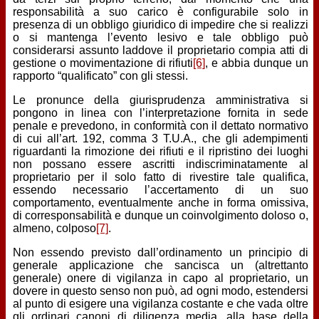
responsabilità a suo carico è configurabile solo in
presenza di un obbligo giuridico di impedire che si realizzi
o si mantenga l’evento lesivo e tale obbligo può
considerarsi assunto laddove il proprietario compia atti di
gestione o movimentazione di rifiuti
[6]
, e abbia dunque un
rapporto “qualificato” con gli stessi.
Le pronunce della giurisprudenza amministrativa si
pongono in linea con l’interpretazione fornita in sede
penale e prevedono, in conformità con il dettato normativo
di cui all’art. 192, comma 3 T.U.A., che gli adempimenti
riguardanti la rimozione dei rifiuti e il ripristino dei luoghi
non possano essere ascritti indiscriminatamente al
proprietario per il solo fatto di rivestire tale qualifica,
essendo necessario l’accertamento di un suo
comportamento, eventualmente anche in forma omissiva,
di corresponsabilità e dunque un coinvolgimento doloso o,
almeno, colposo
[7]
.
Non essendo previsto dall’ordinamento un principio di
generale applicazione che sancisca un (altrettanto
generale) onere di vigilanza in capo al proprietario, un
dovere in questo senso non può, ad ogni modo, estendersi
al punto di esigere una vigilanza costante e che vada oltre
gli ordinari canoni di diligenza media, alla base della