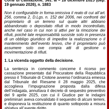
Corte di Cassazione, Sez. III – 18 dicembre 2025 (dep.
19 gennaio 2026), n. 1883
Non è configurabile in forma omissiva il reato di cui all’art.
256, comma 2, D.Lgs. n. 152 del 2006, nei confronti del
proprietario di un terreno sul quale altri abbiano
abbandonato o depositato rifiuti in modo incontrollato,
anche nel caso in cui non si attivi per la rimozione dei
rifiuti, poiché tale responsabilità sussiste solo in presenza
di un obbligo giuridico di impedire la realizzazione o il
mantenimento dell’evento lesivo, che il proprietario può
assumere solo ove compia atti di gestione o
movimentazione di rifiuti.
1. La vicenda oggetto della decisione.
La sentenza in commento concerne il ricorso per
cassazione presentato dal Procuratore della Repubblica
presso il Tribunale di Crotone avverso l’ordinanza emessa
dal Tribunale del Riesame il 28 maggio 2025, che
accoglieva l’impugnazione proposta dalla difesa
dell’indagata, annullava il decreto di sequestro preventivo
del 9 aprile 2025, con cui il Giudice per le indagini
preliminari aveva convalidato il sequestro di alcuni terreni,
e disponeva la restituzione di quanto sottoposto a misura
ablativa all’avente diritto.