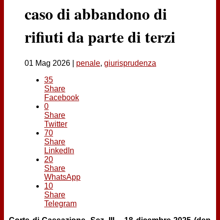
Contatti
caso di abbandono di
rifiuti da parte di terzi
01 Mag 2026
|
penale
,
giurisprudenza
35
Share
Facebook
0
Share
Twitter
70
Share
LinkedIn
20
Share
WhatsApp
10
Share
Telegram