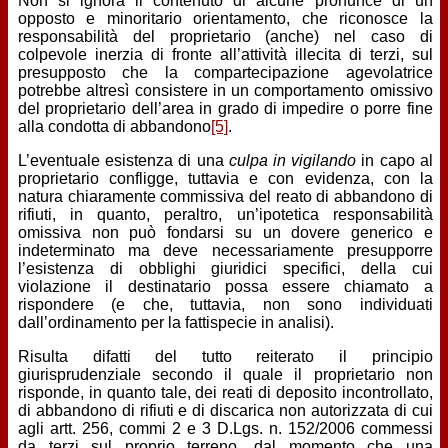
Non si ignora il contenuto di alcune pronunce di un
opposto e minoritario orientamento, che riconosce la
responsabilità del proprietario (anche) nel caso di
colpevole inerzia di fronte all’attività illecita di terzi, sul
presupposto che la compartecipazione agevolatrice
potrebbe altresì consistere in un comportamento omissivo
del proprietario dell’area in grado di impedire o porre fine
alla condotta di abbandono
[5]
.
L’eventuale esistenza di una
culpa in vigilando
in capo al
proprietario confligge, tuttavia e con evidenza, con la
natura chiaramente commissiva del reato di abbandono di
rifiuti, in quanto, peraltro, un’ipotetica responsabilità
omissiva non può fondarsi su un dovere generico e
indeterminato ma deve necessariamente presupporre
l’esistenza di obblighi giuridici specifici, della cui
violazione il destinatario possa essere chiamato a
rispondere (e che, tuttavia, non sono individuati
dall’ordinamento per la fattispecie in analisi).
Risulta difatti del tutto reiterato il principio
giurisprudenziale secondo il quale il proprietario non
risponde, in quanto tale, dei reati di deposito incontrollato,
di abbandono di rifiuti e di discarica non autorizzata di cui
agli artt. 256, commi 2 e 3 D.Lgs. n. 152/2006 commessi
da terzi sul proprio terreno, dal momento che una