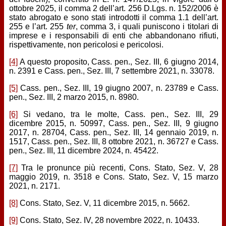
ottobre 2025, il comma 2 dell’art. 256 D.Lgs. n. 152/2006 è
stato abrogato e sono stati introdotti il comma 1.1 dell’art.
255 e l’art. 255
ter
, comma 3, i quali puniscono i titolari di
imprese e i responsabili di enti che abbandonano rifiuti,
rispettivamente, non pericolosi e pericolosi.
[4]
A questo proposito, Cass. pen., Sez. III, 6 giugno 2014,
n. 2391 e Cass. pen., Sez. III, 7 settembre 2021, n. 33078.
[5]
Cass. pen., Sez. III, 19 giugno 2007, n. 23789 e Cass.
pen., Sez. III, 2 marzo 2015, n. 8980.
[6]
Si vedano, tra le molte, Cass. pen., Sez. III, 29
dicembre 2015, n. 50997, Cass. pen., Sez. III, 9 giugno
2017, n. 28704, Cass. pen., Sez. III, 14 gennaio 2019, n.
1517, Cass. pen., Sez. III, 8 ottobre 2021, n. 36727 e Cass.
pen., Sez. III, 11 dicembre 2024, n. 45422.
[7]
Tra le pronunce più recenti, Cons. Stato, Sez. V, 28
maggio 2019, n. 3518 e Cons. Stato, Sez. V, 15 marzo
2021, n. 2171.
[8]
Cons. Stato, Sez. V, 11 dicembre 2015, n. 5662.
[9]
Cons. Stato, Sez. IV, 28 novembre 2022, n. 10433.