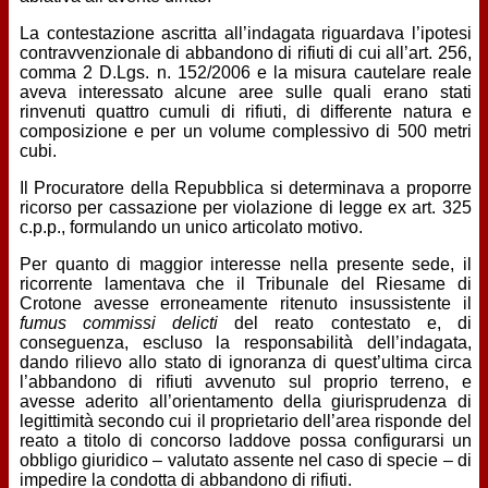
La contestazione ascritta all’indagata riguardava l’ipotesi
contravvenzionale di abbandono di rifiuti di cui all’art. 256,
comma 2 D.Lgs. n. 152/2006 e la misura cautelare reale
aveva interessato alcune aree sulle quali erano stati
rinvenuti quattro cumuli di rifiuti, di differente natura e
composizione e per un volume complessivo di 500 metri
cubi.
Il Procuratore della Repubblica si determinava a proporre
ricorso per cassazione per violazione di legge ex art. 325
c.p.p., formulando un unico articolato motivo.
Per quanto di maggior interesse nella presente sede, il
ricorrente lamentava che il Tribunale del Riesame di
Crotone avesse erroneamente ritenuto insussistente il
fumus commissi delicti
del reato contestato e, di
conseguenza, escluso la responsabilità dell’indagata,
dando rilievo allo stato di ignoranza di quest’ultima circa
l’abbandono di rifiuti avvenuto sul proprio terreno, e
avesse aderito all’orientamento della giurisprudenza di
legittimità secondo cui il proprietario dell’area risponde del
reato a titolo di concorso laddove possa configurarsi un
obbligo giuridico – valutato assente nel caso di specie – di
impedire la condotta di abbandono di rifiuti.