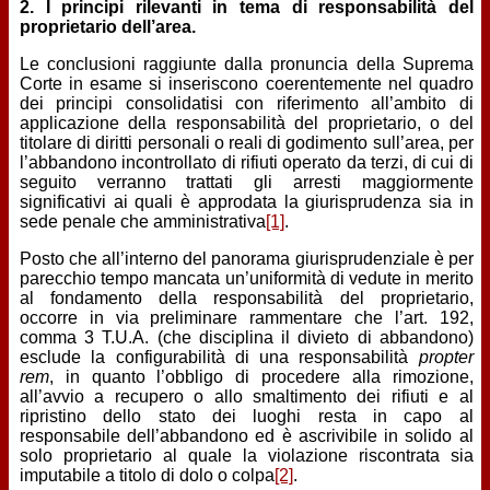
2. I
principi
rilevanti
in tema di responsabilità del
proprietario dell’area.
Le conclusioni raggiunte dalla pronuncia della Suprema
Corte in esame si inseriscono coerentemente nel quadro
dei principi consolidatisi con riferimento all’ambito di
applicazione della responsabilità del proprietario, o del
titolare di diritti personali o reali di godimento sull’area, per
l’abbandono incontrollato di rifiuti operato da terzi, di cui di
seguito verranno trattati gli arresti maggiormente
significativi ai quali è approdata la giurisprudenza sia in
sede penale che amministrativa
[1]
.
Posto che all’interno del panorama giurisprudenziale è per
parecchio tempo mancata un’uniformità di vedute in merito
al fondamento della responsabilità del proprietario,
occorre in via preliminare rammentare che l’art. 192,
comma 3 T.U.A. (che disciplina il divieto di abbandono)
esclude la configurabilità di una responsabilità
propter
rem
, in quanto l’obbligo di procedere alla rimozione,
all’avvio a recupero o allo smaltimento dei rifiuti e al
ripristino dello stato dei luoghi resta in capo al
responsabile dell’abbandono ed è ascrivibile in solido al
solo proprietario al quale la violazione riscontrata sia
imputabile a titolo di dolo o colpa
[2]
.