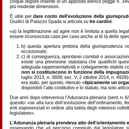
cinque regioni inserite in un apposito elenco (legge n. 349
più modeste dimensioni.
È utile per
dare conto dell’evoluzione della giurispru
Giudici di Palazzo Spada si articola su
tre cardini
:
«a) la legittimazione ad agire non è limitata a quella legal
essere riconosciuta caso per caso anche al di là delle spe
b) questa apertura pretoria della giurisprudenza n
eccezionale;
c) di conseguenza, spontanei comitati o associazioni 
esiste una previsione statutaria che qualifichi que
adeguata rappresentatività e collegamento stabile con i
non si costituiscono in funzione della impugnazio
luglio 2013, n. 3808; sez. V, 2 ottobre 2014, n. 4928)
era stato, per questo, ritenuto «
tipicamente un org
disponibili l’atto costitutivo e lo statuto, ma solo art
Due anni dopo interveniva l’Adunanza plenaria (sent. n. 6/
quesito: «se alla luce dell’evoluzione dell’ordinamento, fer
enti esponenziali in ordine alla tutela degli interessi collet
legislatore».
L’Adunanza plenaria prendeva atto dell’orientamento 
osservando che «il percorso compiuto dal legislatore si