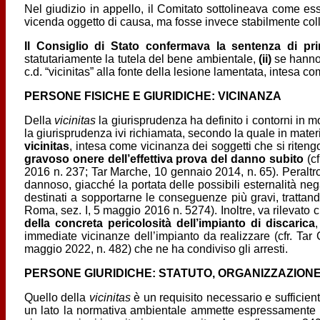
Nel giudizio in appello, il Comitato sottolineava come ess
vicenda oggetto di causa, ma fosse invece stabilmente coll
Il Consiglio di Stato confermava la sentenza di p
statutariamente la tutela del bene ambientale,
(ii)
se hanno 
c.d. “vicinitas” alla fonte della lesione lamentata, intesa c
PERSONE FISICHE E GIURIDICHE: VICINANZA
Della
vicinitas
la giurisprudenza ha definito i contorni in mo
la giurisprudenza ivi richiamata, secondo la quale in materi
vicinitas
, intesa come vicinanza dei soggetti che si riteng
gravoso onere dell’effettiva prova del danno subito
(cf
2016 n. 237; Tar Marche, 10 gennaio 2014, n. 65). Peraltr
dannoso, giacché la portata delle possibili esternalità nega
destinati a sopportarne le conseguenze più gravi, trattando
Roma, sez. I, 5 maggio 2016 n. 5274). Inoltre, va rilevato
della concreta pericolosità dell’impianto di discarica
,
immediate vicinanze dell’impianto da realizzare (cfr. Tar
maggio 2022, n. 482) che ne ha condiviso gli arresti.
PERSONE GIURIDICHE: STATUTO, ORGANIZZAZIONE
Quello della
vicinitas
è un requisito necessario e sufficient
un lato la normativa ambientale ammette espressamente la