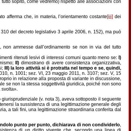
del tutto sopito, come vedremo) rispetto alle associazioni con
to afferma che, in materia, l’orientamento costante
[iii]
dei
 e 310 del decreto legislativo 3 aprile 2006, n. 152), ma può
ari, non ammesse dall’ordinamento se non in via del tutto
imenti ritenuti lesivi di interessi comuni quanto meno se:
I)
ganismo;
II)
dimostrano di avere consistenza organizzativa,
si;
III)
la loro attività si è protratta nel tempo e se, quindi,
2010, n. 1001; sez. VI, 23 maggio 2011, n. 3107; sez. V, 15
roprio in relazione alla proposta di variante in discussione,
rale se non la stessa soggettività giuridica, poiché non sono
à svolta».
giurisprudenziale (v. nota 3), aveva sottoposto il seguente
ostenersi la sussistenza di una legittimazione generale degli
ia, a tali fini, una legittimazione straordinaria conferita dal
andolo punto per punto, dichiarava di non condividerlo
,
sistenza di un diritto vivente che, secondo una linea di