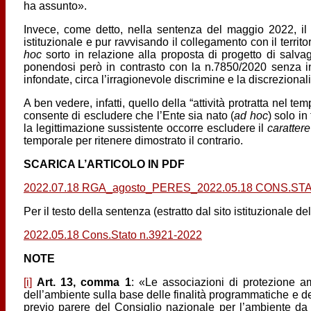
ha assunto».
Invece, come detto, nella sentenza del maggio 2022, il 
istituzionale e pur ravvisando il collegamento con il territor
hoc
sorto in relazione alla proposta di progetto di salv
ponendosi però in contrasto con la n.7850/2020 senza in
infondate, circa l’irragionevole discrimine e la discrezionali
A ben vedere, infatti, quello della “attività protratta nel 
consente di escludere che l’Ente sia nato (
ad hoc
) solo i
la legittimazione sussistente occorre escludere il
caratter
temporale per ritenere dimostrato il contrario.
SCARICA L’ARTICOLO IN PDF
2022.07.18 RGA_agosto_PERES_2022.05.18 CONS.ST
Per il testo della sentenza (estratto dal sito istituzionale de
2022.05.18 Cons.Stato n.3921-2022
NOTE
[i]
Art. 13, comma 1
: «Le associazioni di protezione a
dell’ambiente sulla base delle finalità programmatiche e de
previo parere del Consiglio nazionale per l’ambiente da e