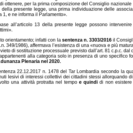
ine di ottenere, per la prima composizione del Consiglio nazionale
vigore della presente legge, una prima individuazione delle assoc
a 1, e ne informa il Parlamento».
ase all’articolo 13 della presente legge possono intervenire
ttimi».
o orientamento; infatti con la
sentenza n. 3303/2016
il Consigl
 l.n. 349/1986), affermava l’esistenza di una «nuova e più matura 
ieto di sostituzione processuale previsto dall’art. 81 c.p.c. dal 
li appartenenti alla categoria solo in presenza di uno specific
’Adunanza Plenaria nel 2020.
sentenza 22.12.2017 n. 1478 del Tar Lombardia secondo la qu
ti lesivi di interessi collettivi dei cittadini stessi allorquando d
 svolto una attività protratta nel tempo
e quindi
di non esistere 