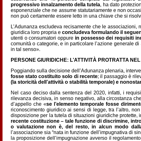
progressivo innalzamento della tutela
, ha dato protezion
esponenziale che ne assume statutariamente e non occasion
non può certamente essere letto in una chiave che si risolv
L’Adunanza escludeva recisamente che le associazioni, nel r
giuridica loro propria e
concludeva formulando il seguente
utenti o consumatori oppure
in possesso dei requisiti in
comunità o categorie, e in particolare l’azione generale d
in tal senso».
PERSONE GIURIDICHE: L’ATTIVITÀ PROTRATTA NE
Poggiando sulla decisione dell’Adunanza plenaria, interven
fosse stato costituito solo di recente
; il passaggio è ri
(la storicità dell’attività o stabilità temporale) e nonost
Nel caso deciso dalla sentenza del 2020, infatti, i requisit
rilevanza decisiva, in senso negativo, alla circostanza che
d’appello che «
se l’elemento temporale fosse diriment
riconoscimento giuridico ai sensi di legge, tra l’altro, n
disposizione per la tutela di situazioni giuridiche protette, 
recente costituzione – tale funzione di discrimine, int
o valutazione non è, del resto, in alcun modo dalla
l’associazione sia “nata in funzione dell’impugnativa di sing
la proposizione dell’impugnazione avverso il regolamen