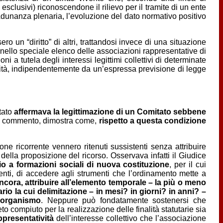
 esclusivi) riconoscendone il rilievo per il tramite di un ente
dunanza plenaria, l’evoluzione del dato normativo positivo
 un “diritto” di altri, trattandosi invece di una situazione
ti nello speciale elenco delle associazioni rappresentative di
oni a tutela degli interessi legittimi collettivi di determinate
imità, indipendentemente da un’espressa previsione di legge
tato
affermava la legittimazione di un Comitato sebbene
 in commento, dimostra come,
rispetto a questa condizione
ione ricorrente vennero ritenuti sussistenti senza attribuire
della proposizione del ricorso. Osservava infatti il Giudice
o a formazioni sociali di nuova costituzione
, per il cui
uenti, di accedere agli strumenti che l’ordinamento mette a
ncora, attribuire all’elemento temporale – la più o meno
io la cui delimitazione – in mesi? in giorni? in anni? –
a organismo
. Neppure può fondatamente sostenersi che
to compiuto per la realizzazione delle finalità statutarie sia
ppresentatività
dell’interesse collettivo che l’associazione