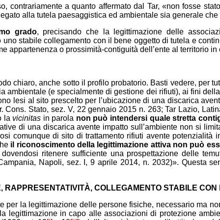
o, contrariamente a quanto affermato dal Tar, «non fosse stato
egato alla tutela paesaggistica ed ambientale sia generale che 
rimo grado
, precisando che la legittimazione delle associazi
uno stabile collegamento con il bene oggetto di tutela e continui
ome appartenenza o prossimità-contiguità dell’ente al territorio i
do chiaro, anche sotto il profilo probatorio. Basti vedere, per tut
a ambientale (e specialmente di gestione dei rifiuti), ai fini del
ono lesi al sito prescelto per l’ubicazione di una discarica avent
r. Cons. Stato, sez. V, 22 gennaio 2015 n. 263; Tar Lazio, Latin
o la
vicinitas
in parola
non può intendersi quale stretta contig
tive di una discarica avente impatto sull’ambiente non si limita 
si comunque di sito di trattamento rifiuti avente potenzialità in
 che
il riconoscimento della legittimazione attiva non può e
 dovendosi ritenere sufficiente una prospettazione delle temu
 Campania, Napoli, sez. I, 9 aprile 2014, n. 2032)». Questa s
, RAPPRESENTATIVITÀ, COLLEGAMENTO STABILE CON 
e per la legittimazione delle persone fisiche, necessario ma non 
 legittimazione in capo alle associazioni di protezione ambien