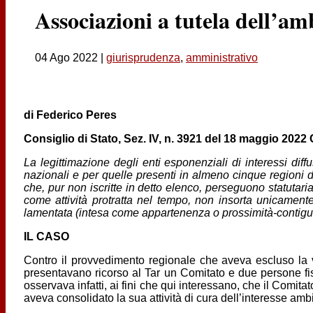
Associazioni a tutela dell’am
04 Ago 2022
|
giurisprudenza
,
amministrativo
di Federico Peres
Consiglio di Stato, Sez. IV, n. 3921 del 18 maggio 202
La legittimazione degli enti esponenziali di interessi dif
nazionali e per quelle presenti in almeno cinque regioni da
che, pur non iscritte in detto elenco, perseguono statutari
come attività protratta nel tempo, non insorta unicamente
lamentata (intesa come appartenenza o prossimità-contiguità
IL CASO
Contro il provvedimento regionale che aveva escluso la ver
presentavano ricorso al Tar un Comitato e due persone fi
osservava infatti, ai fini che qui interessano, che il Comit
aveva consolidato la sua attività di cura dell’interesse am