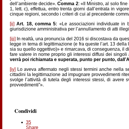
dell’ambiente decide».
Comma 2
: «Il Ministro, al solo f
1, lett. c), effettua, entro trenta giorni dall’entrata in 
cinque regioni, secondo i criteri di cui al precedente comm
[ii]
Art. 18, comma 5:
«Le associazioni individuate in b
giurisdizione amministrativa per l’annullamento di atti illegi
[iii]
In realtà, una pronuncia del 2016 si discostava da quest
legge in tema di legittimazione (e fra queste l’art. 13 della
sia su quello oggettivo)» e rimarcava, di conseguenza, il div
fare valere in nome proprio gli interessi diffusi dei singo
verrà poi richiamata e superata, punto per punto, dall
[iv]
Lo aveva affermato negli stessi termini anche nella 
cittadini la legittimazione ad impugnare provvedimenti ritenu
svolge l’attività di tutela degli interessi stessi, di avere
provvedimenti”».
Condividi
35
Share