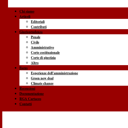
Chi siamo
Articoli
Editoriali
Contributi
Giurisprudenza
Penale
Civile
Amministrativo
Corte costituzionale
Corte di giustizia
Altro
Focus
Esperienze dell’amministrazione
Green new deal
Climate change
Recensioni
Documentazione
RGA Cartaceo
Contatti