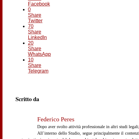
Facebook
0
Share
Twitter
70
Share
LinkedIn
20
Share
WhatsApp
10
Share
Telegram
Scritto da
Federico Peres
Dopo aver svolto attività professionale in altri studi lega
All’interno dello Studio, segue principalmente il contenzi