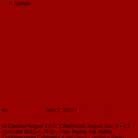
Contatti
Zone vulnerabili ai nitrati e principio di
precauzione
da
Claudia Pengue
|
Apr 2, 2023
|
giurisprudenza
,
amministrativo
,
green new deal
di Claudia Pengue T.A.R. CAMPANIA, Napoli, Sez. V – 13
dicembre 2022, n. 7779 – Pres. Raiola, Est. Maffei,
Confagricoltura Campania + altri (avv.ti Contieri e Paolo