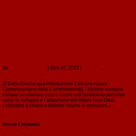
“Pronti per il 55%”? L’obiettivo
climatico dell’UE e gli strumenti per
raggiungerlo
da
Dario Bevilacqua
|
Gen 28, 2022
|
contributi
,
in evidenza
3
,
green new deal
,
focus
,
articoli
di Dario Bevilacqua Introduzione Con una nuova
Comunicazione della Commissione[i], l’Unione europea
compie un ulteriore passo avanti nell’ambizioso percorso
verso lo sviluppo e l’attuazione del Green New Deal.
L’obiettivo è chiaro e definito: ridurre le emissioni...
« Post precedenti
Recent Comments