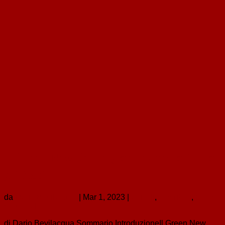
Il Green New Deal è globale, ma lo fanno
gli Stati
da
Dario Bevilacqua
|
Mar 1, 2023
|
articoli
,
contributi
,
green
new deal
di Dario Bevilacqua Sommario IntroduzioneIl Green New