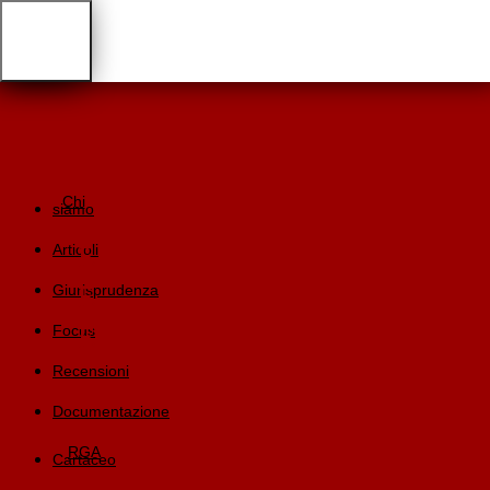
Chi
siamo
Articoli
Giurisprudenza
Focus
Recensioni
Documentazione
RGA
Cartaceo