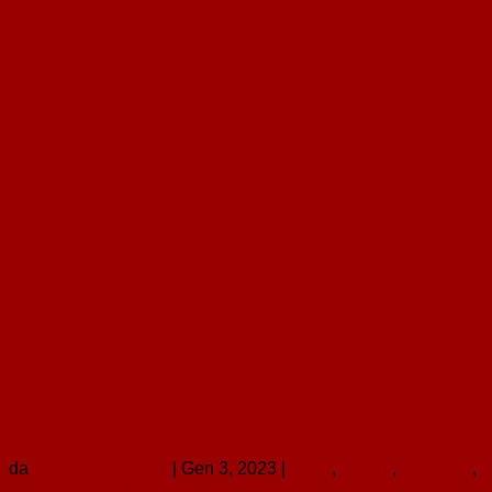
Il Green Deal, l’economia circolare e lo
“Stato conformatore”
da
Dario Bevilacqua
|
Gen 3, 2023
|
focus
,
articoli
,
contributi
,
green new deal