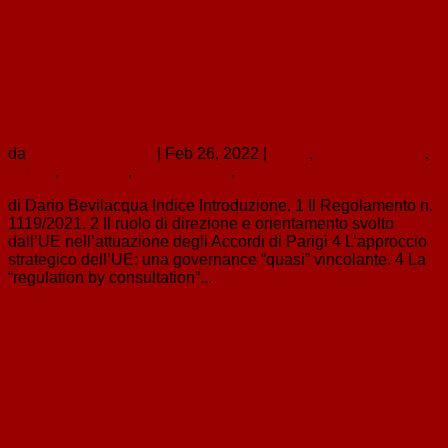
La normativa europea sul clima: una
regolazione strategica o un passo troppo
timido?
da
Dario Bevilacqua
|
Feb 26, 2022
|
focus
,
climate change
,
articoli
,
contributi
,
in evidenza 4
,
green new deal
di Dario Bevilacqua Indice Introduzione. 1 Il Regolamento n.
1119/2021. 2 Il ruolo di direzione e orientamento svolto
dall’UE nell’attuazione degli Accordi di Parigi 4 L’approccio
strategico dell’UE: una governance “quasi” vincolante. 4 La
“regulation by consultation”...