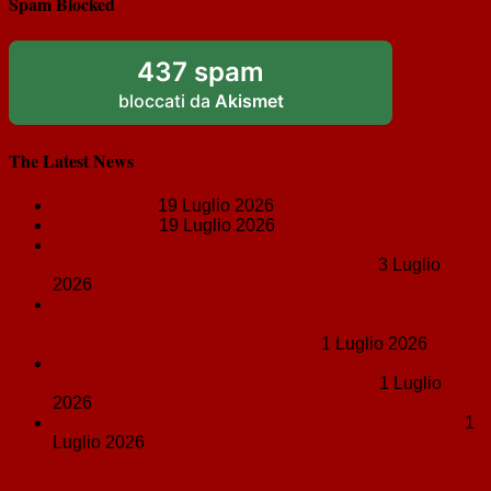
Spam Blocked
437 spam
bloccati da
Akismet
The Latest News
Giugno 2026
19 Luglio 2026
Maggio 2026
19 Luglio 2026
Il reattore invisibile. Contaminanti neoformati, processi
e limiti della regolazione delle discariche.
3 Luglio
2026
La confisca del veicolo utilizzato per il trasporto
abusivo di rifiuti va ordinata anche in caso di
applicazione dell’art. 131 bis c.p.?
1 Luglio 2026
Il principio anglosassone “piercing the corporate veil”
approda nella bonifica dei siti contaminati
1 Luglio
2026
Inquinamento ambientale: “misurabile, non misurato”
1
Luglio 2026