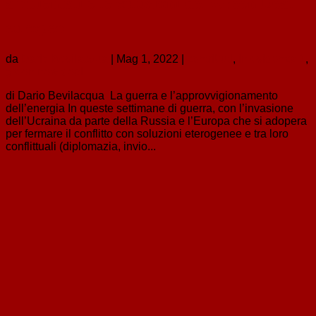
ambientali e le soluzioni del Green Deal
europeo
da
Dario Bevilacqua
|
Mag 1, 2022
|
contributi
,
in evidenza 1
,
green new deal
di Dario Bevilacqua La guerra e l’approvvigionamento
dell’energia In queste settimane di guerra, con l’invasione
dell’Ucraina da parte della Russia e l’Europa che si adopera
per fermare il conflitto con soluzioni eterogenee e tra loro
conflittuali (diplomazia, invio...