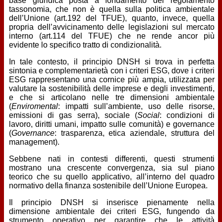
base giuridica posta a fondamento del regolamento
tassonomia, che non è quella sulla politica ambientale
dell’Unione (art.192 del TFUE), quanto, invece, quella
propria dell’avvicinamento delle legislazioni sul mercato
interno (art.114 del TFUE) che ne rende ancor più
evidente lo specifico tratto di condizionalità.
In tale contesto, il principio DNSH si trova in perfetta
sintonia e complementarietà con i criteri ESG, dove i criteri
ESG rappresentano una cornice più ampia, utilizzata per
valutare la sostenibilità delle imprese e degli investimenti,
e che si articolano nelle tre dimensioni ambientale
(
Enviromental
: impatti sull’ambiente, uso delle risorse,
emissioni di gas serra), sociale (
Social
: condizioni di
lavoro, diritti umani, impatto sulle comunità) e governance
(
Governance
: trasparenza, etica aziendale, struttura del
management).
Sebbene nati in contesti differenti, questi strumenti
mostrano una crescente convergenza, sia sul piano
teorico che su quello applicativo, all’interno del quadro
normativo della finanza sostenibile dell’Unione Europea.
Il principio DNSH si inserisce pienamente nella
dimensione ambientale dei criteri ESG, fungendo da
strumento operativo per garantire che le attività