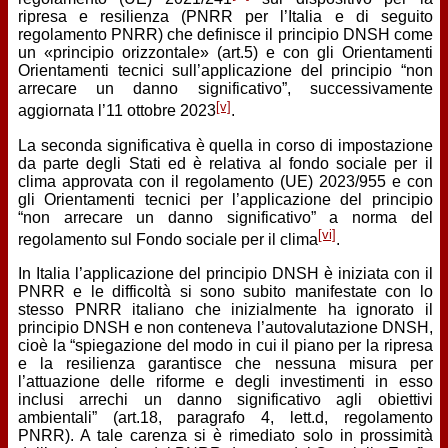
ripresa e resilienza (PNRR per l’Italia e di seguito
regolamento PNRR) che definisce il principio DNSH come
un «principio orizzontale» (art.5) e con gli Orientamenti
Orientamenti tecnici sull’applicazione del principio “non
arrecare un danno significativo”, successivamente
[v]
aggiornata l’11 ottobre 2023
.
La seconda significativa è quella in corso di impostazione
da parte degli Stati ed è relativa al fondo sociale per il
clima approvata con il regolamento (UE) 2023/955 e con
gli Orientamenti tecnici per l’applicazione del principio
“non arrecare un danno significativo” a norma del
[vi]
regolamento sul Fondo sociale per il clima
.
In Italia l’applicazione del principio DNSH è iniziata con il
PNRR e le difficoltà si sono subito manifestate con lo
stesso PNRR italiano che inizialmente ha ignorato il
principio DNSH e non conteneva l’autovalutazione DNSH,
cioè la “spiegazione del modo in cui il piano per la ripresa
e la resilienza garantisce che nessuna misura per
l’attuazione delle riforme e degli investimenti in esso
inclusi arrechi un danno significativo agli obiettivi
ambientali” (art.18, paragrafo 4, lett.d, regolamento
PNRR). A tale carenza si è rimediato solo in prossimità