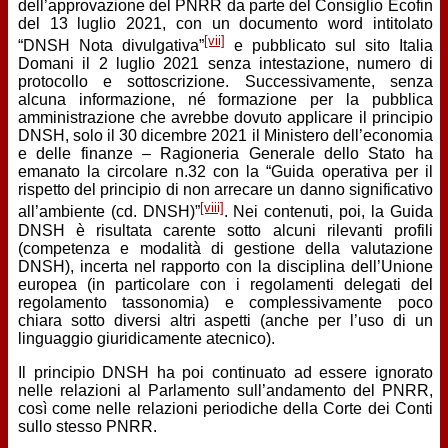
dell’approvazione del PNRR da parte del Consiglio Ecofin
del 13 luglio 2021, con un documento word intitolato
[vii]
“DNSH Nota divulgativa”
e pubblicato sul sito Italia
Domani il 2 luglio 2021 senza intestazione, numero di
protocollo e sottoscrizione. Successivamente, senza
alcuna informazione, né formazione per la pubblica
amministrazione che avrebbe dovuto applicare il principio
DNSH, solo il 30 dicembre 2021 il Ministero dell’economia
e delle finanze – Ragioneria Generale dello Stato ha
emanato la circolare n.32 con la “Guida operativa per il
rispetto del principio di non arrecare un danno significativo
[viii]
all’ambiente (cd. DNSH)”
. Nei contenuti, poi, la Guida
DNSH è risultata carente sotto alcuni rilevanti profili
(competenza e modalità di gestione della valutazione
DNSH), incerta nel rapporto con la disciplina dell’Unione
europea (in particolare con i regolamenti delegati del
regolamento tassonomia) e complessivamente poco
chiara sotto diversi altri aspetti (anche per l’uso di un
linguaggio giuridicamente atecnico).
Il principio DNSH ha poi continuato ad essere ignorato
nelle relazioni al Parlamento sull’andamento del PNRR,
così come nelle relazioni periodiche della Corte dei Conti
sullo stesso PNRR.