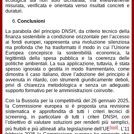
ecologica sia non solo dichiarata, ma effettivamente
misurata, verificata e orientata verso risultati concreti e
duraturi.
Conclusioni
La parabola del principio DNSH, da criterio tecnico della
finanza sostenibile a condizione orizzontale per l’accesso
ai fondi europei, rappresenta una rivoluzione silenziosa
ma profonda che ha trasformato il modo in cui l’Unione
Europea concepisce la sostenibilità economica, la
legittimità della spesa pubblica e la coerenza delle
politiche ambientali. La sua applicazione, tuttavia, è stata
spesso ignorata o gestita in modo frammentario, come
dimostra il caso italiano, dove l’adozione del principio è
avvenuta in ritardo, con strumenti giuridicamente deboli,
privi di chiarezza metodologica e senza un adeguato
supporto formativo per le amministrazioni coinvolte.
Con la Bussola per la competitività del 26 gennaio 2025,
la Commissione europea si è proposta una revisione
sistematica e approfondita di tutti i criteri tecnici di
screening, in particolare di tutti i criteri DNSH, con
l’obiettivo di valutare soluzioni per renderli più semplici,
[xvii]
più fruibili e più allineati alla legislazione dell’UE
. L’11