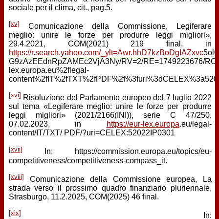
sociale per il clima, cit., pag.5.
[xv]
Comunicazione della Commissione, Legiferare
meglio: unire le forze per produrre leggi migliori»,
29.4.2021, COM(2021) 219 final, in
https://r.search.yahoo.com/_ylt=Awr.hhD7kzBoDgIAZxvc
5ol
G9zAzEEdnRpZAMEc2VjA3Ny/RV=2/RE=1749223676/RO=1
lex.europa.eu%2flegal-
content%2fIT%2fTXT%2fPDF%2f%3furi%3dCELEX%3a5202
[xvi]
Risoluzione del Parlamento europeo del 7 luglio 2022
sul tema «Legiferare meglio: unire le forze per produrre
leggi migliori» (2021/2166(INI)), serie C 47/250,
07.02.2023, in
https://eur-lex.europa
.eu/legal-
content/IT/TXT/ PDF/?uri=CELEX:52022IP0301
[xvii]
In: https://commission.europa.eu/topics/eu-
competitiveness/competitiveness-compass_it.
[xviii]
Comunicazione della Commissione europea, La
strada verso il prossimo quadro finanziario pluriennale,
Strasburgo, 11.2.2025, COM(2025) 46 final.
[xix]
In: