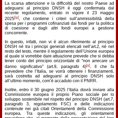
La scarsa attenzione e la difficoltà del nostro Paese ad
adeguarsi al principio DNSH è oggi confermata dal
recente regolamento, entrato in vigore il 23 maggio
[ix]
2025
, che contiene i criteri sull’ammissibilità della
spesa per i programmi cofinanziati dai fondi per la politica
di coesione e dagli altri fondi europei a gestione
concorrente.
In questo, infatti, non vi è alcun riferimento al principio
DNSH né tra i principi generali elencati nell’art.2, né nel
resto del testo, mentre il regolamento dell’Unione europea
al quale si vorrebbe dare attuazione prevede che si debba
tener conto del principio orizzontale di “non arrecare un
[x]
danno significativo” (art.9, paragrafo 4)
. Il che fa
prevedere che l’Italia, se vorrà ottenere i finanziamenti,
sarà costretta ad adeguarsi al principio DNSH solo
all’ultimo momento, com’è accaduto con il PNRR.
Inoltre, entro il 30 giugno 2025 l’Italia dovrà inviare alla
Commissione europea il proprio Piano sociale per lo
sviluppo sostenibile nel rispetto del principio DNSH (art.7,
paragrafo 3, regolamento FSC) e delle indicazioni
contenute nei già citati Orientamenti della Commissione
europea. Tra queste indicazioni, gli orientamenti