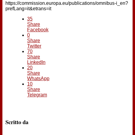
https://commission.europa.eu/publications/omnibus-i_en?
prefLang=it&etrans=it
35
Share
Facebook
0
Share
Twitter
70
Share
LinkedIn
20
Share
WhatsApp
10
Share
Telegram
Scritto da