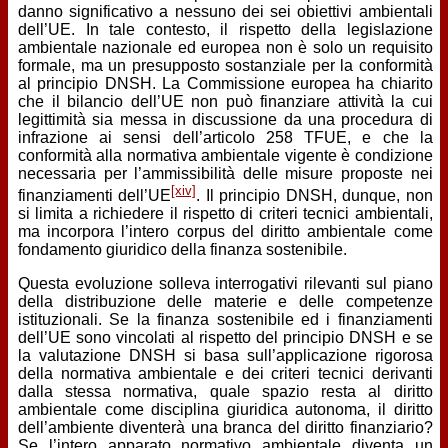
danno significativo a nessuno dei sei obiettivi ambientali
dell’UE. In tale contesto, il rispetto della legislazione
ambientale nazionale ed europea non è solo un requisito
formale, ma un presupposto sostanziale per la conformità
al principio DNSH. La Commissione europea ha chiarito
che il bilancio dell’UE non può finanziare attività la cui
legittimità sia messa in discussione da una procedura di
infrazione ai sensi dell’articolo 258 TFUE, e che la
conformità alla normativa ambientale vigente è condizione
necessaria per l’ammissibilità delle misure proposte nei
[xiv]
finanziamenti dell’UE
. Il principio DNSH, dunque, non
si limita a richiedere il rispetto di criteri tecnici ambientali,
ma incorpora l’intero corpus del diritto ambientale come
fondamento giuridico della finanza sostenibile.
Questa evoluzione solleva interrogativi rilevanti sul piano
della distribuzione delle materie e delle competenze
istituzionali. Se la finanza sostenibile ed i finanziamenti
dell’UE sono vincolati al rispetto del principio DNSH e se
la valutazione DNSH si basa sull’applicazione rigorosa
della normativa ambientale e dei criteri tecnici derivanti
dalla stessa normativa, quale spazio resta al diritto
ambientale come disciplina giuridica autonoma, il diritto
dell’ambiente diventerà una branca del diritto finanziario?
Se l’intero apparato normativo ambientale diventa un