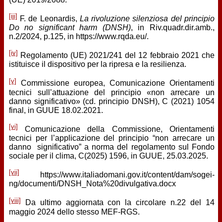
[iii]
F. de Leonardis,
La rivoluzione silenziosa del principio
Do no significant harm (DNSH)
, in Riv.quadr.dir.amb.,
n.2/2024, p.125, in https://www.rqda.eu/.
[iv]
Regolamento (UE) 2021/241 del 12 febbraio 2021 che
istituisce il dispositivo per la ripresa e la resilienza.
[v]
Commissione europea, Comunicazione Orientamenti
tecnici sull’attuazione del principio «non arrecare un
danno significativo» (cd. principio DNSH), C (2021) 1054
final, in GUUE 18.02.2021.
[vi]
Comunicazione della Commissione, Orientamenti
tecnici per l’applicazione del principio “non arrecare un
danno significativo” a norma del regolamento sul Fondo
sociale per il clima, C(2025) 1596, in GUUE, 25.03.2025.
[vii]
https://www.italiadomani.gov.it/content/dam/sogei-
ng/documenti/DNSH_Nota%20divulgativa.docx
[viii]
Da ultimo aggiornata con la circolare n.22 del 14
maggio 2024 dello stesso MEF-RGS.