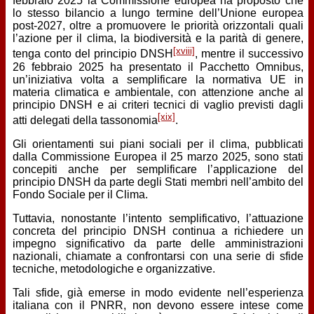
febbraio 2025 la Commissione europea ha proposto che
lo stesso bilancio a lungo termine dell’Unione europea
post-2027, oltre a promuovere le priorità orizzontali quali
l’azione per il clima, la biodiversità e la parità di genere,
[xviii]
tenga conto del principio DNSH
, mentre il successivo
26 febbraio 2025 ha presentato il Pacchetto Omnibus,
un’iniziativa volta a semplificare la normativa UE in
materia climatica e ambientale, con attenzione anche al
principio DNSH e ai criteri tecnici di vaglio previsti dagli
[xix]
atti delegati della tassonomia
.
Gli orientamenti sui piani sociali per il clima, pubblicati
dalla Commissione Europea il 25 marzo 2025, sono stati
concepiti anche per semplificare l’applicazione del
principio DNSH da parte degli Stati membri nell’ambito del
Fondo Sociale per il Clima.
Tuttavia, nonostante l’intento semplificativo, l’attuazione
concreta del principio DNSH continua a richiedere un
impegno significativo da parte delle amministrazioni
nazionali, chiamate a confrontarsi con una serie di sfide
tecniche, metodologiche e organizzative.
Tali sfide, già emerse in modo evidente nell’esperienza
italiana con il PNRR, non devono essere intese come