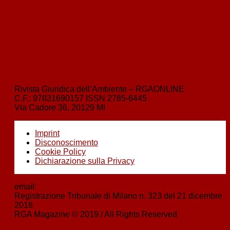
degli impianti di termovalorizzazione dei rifiuti urbani.
avanti
›
Il rapporto dell’Ispra: luci e ombre sulle emissioni di gas serra
Rivista Giuridica dell’Ambiente – RGAONLINE
C.F.:
97831690157
ISSN
2785-6445
Via Cadore 36, 20129 MI
Imprint
Disconoscimento
Cookie Policy
Dichiarazione sulla Privacy
email:
boezio@nbstudiolegale.it
Registrazione Tribunale di Milano n. 323 del 21 dicembre
2018
RGA Magazine © 2019 / All Rights Reserved