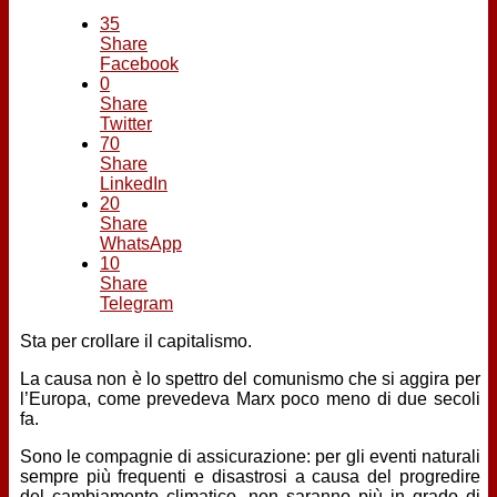
Contatti
35
Share
Facebook
0
Share
Twitter
70
Share
LinkedIn
20
Share
WhatsApp
10
Share
Telegram
Sta per crollare il capitalismo.
La causa non è lo spettro del comunismo che si aggira per
l’Europa, come prevedeva Marx poco meno di due secoli
fa.
Sono le compagnie di assicurazione: per gli eventi naturali
sempre più frequenti e disastrosi a causa del progredire
del cambiamento climatico, non saranno più in grado di