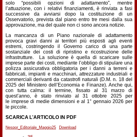
solo “possibili opzioni di adattamento”, mentre
l’attuazione, con i relativi finanziamenti, è rinviata a fasi
successive da avviarsi dopo la costituzione di un
Osservatorio, prevista dal piano entro tre mesi dalla sua
approvazione, ma del quale non ci sono ancora notizie.
La mancanza di un Piano nazionale di adattamento
provoca gravi danni ai territori più esposti agli eventi
estremi, costringendo il Governo carico di una parte
sostanziale dei costi di ripristino e ricostruzione delle
infrastrutture. La soluzione è quella di scaricare sulle
imprese parte dei costi, mediante l’obbligo di stipulare una
polizza assicurativa obbligatoria per i danni a terreni e
fabbricati, impianti e macchinari, attrezzature industriali e
commerciali derivanti da catastrofi naturali (D.M. n. 18 del
2025 del Ministero dell’Economia e Finanze). Anche qui,
con tutta calma: il termine, fissato al 31 marzo di
quest’anno, è stato rinviato al 31 ottobre 2025 per
le imprese di medie dimensioni e al 1° gennaio 2026 per
le piccole.
SCARICA L’ARTICOLO IN PDF
Nespor_Editoriale_Maggio25
Download