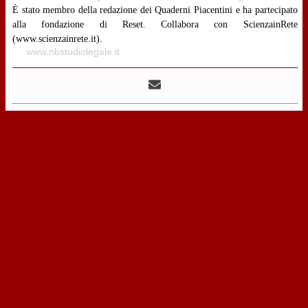
È stato membro della redazione dei Quaderni Piacentini e ha partecipato
alla fondazione di Reset. Collabora con ScienzainRete
(www.scienzainrete.it).
www.nbstudiolegale.it
‹
indietro
Condotte Post Delictum e particolare tenuità del fatto “ambientale” tra
“spontaneita’” e prescrizioni ex lege
avanti
›
The American States and Municipalities: Can they counter the Trump II
attack on Climate Change Law?