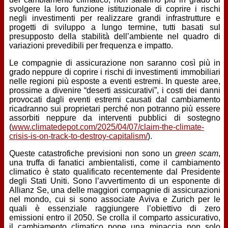
svolgere la loro funzione istituzionale di coprire i rischi
negli investimenti per realizzare grandi infrastrutture e
progetti di sviluppo a lungo termine, tutti basati sul
presupposto della stabilità dell’ambiente nel quadro di
variazioni prevedibili per frequenza e impatto.
Le compagnie di assicurazione non saranno così più in
grado neppure di coprire i rischi di investimenti immobiliari
nelle regioni più esposte a eventi estremi. In queste aree,
prossime a divenire “deserti assicurativi”, i costi dei danni
provocati dagli eventi estremi causati dal cambiamento
ricadranno sui proprietari perché non potranno più essere
assorbiti neppure da interventi pubblici di sostegno
(
www.climatedepot.com/2025/04/07/claim-the-climate-
crisis-is-on-track-to-destroy-capitalism/
).
Queste catastrofiche previsioni non sono un
green scam
,
una truffa di fanatici ambientalisti, come il cambiamento
climatico è stato qualificato recentemente dal Presidente
degli Stati Uniti. Sono l’avvertimento di un esponente di
Allianz Se, una delle maggiori compagnie di assicurazioni
nel mondo, cui si sono associate Aviva e Zurich per le
quali è essenziale raggiungere l’obiettivo di zero
emissioni entro il 2050. Se crolla il comparto assicurativo,
il cambiamento climatico pone una minaccia non solo