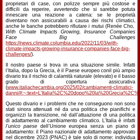
proprietari di case, con polizze sempre più costose e
difficili da reperire, avvertendo che si sarebbe potuta
innescare una reazione a catena: se le proprietà
diventano non assicurabili a causa dei rischi climatici,
anche le banche potrebbero rifiutare i mutui (Renée Cho,
With Climate Impacts Growing, Insurance Companies
Face Big Challenges
https://news.climate.columbia.edu/2022/11/03/with-
climate-impacts-growing-insurance-companies-face-big-
challenges/
).
Il nostro paese si trova in una situazione simile. Infatti
l’Italia, dopo la Grecia, è il Paese europeo conil più ampio
divario tra il rischio di calamità naturale (elevato) e il basso
grado di copertura assicurativa
(
www.italiachecambia.org/2025/02/cambiamenti-climatici-
danni/#:~:text=L’Italia%2C%20dopo%20la%20Grecia%2C
Questo divario e i problemi che ne conseguono non sono
stati sinora attenuati né da una politica che pianifichi e
organizzi la transizione, né dall’attuazione di una politica
di adattamento al cambiamento climatico. L’Italia è infatti
l’unico paese
dell’Unione europea senza un piano di
adattamento: il Piano nazionale di adattamento approvato
nel dicembre 2023 (PNAC) è tale solo di nome: individua