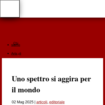
Chi
siamo
Articoli
Giurisprudenza
Focus
Uno spettro si aggira per
Recensioni
il mondo
Documentazione
RGA
Cartaceo
02 Mag 2025
|
articoli
,
editoriale