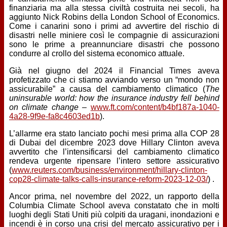
finanziaria ma alla stessa civiltà costruita nei secoli, ha
aggiunto Nick Robins della London School of Economics.
Come i canarini sono i primi ad avvertire del rischio di
disastri nelle miniere così le compagnie di assicurazioni
sono le prime a preannunciare disastri che possono
condurre al crollo del sistema economico attuale.
Già nel giugno del 2024 il Financial Times aveva
profetizzato che ci stiamo avviando verso un “mondo non
assicurabile” a causa del cambiamento climatico (
The
uninsurable world: how the insurance industry fell behind
on climate change –
www.ft.com/content/b4bf187a-1040-
4a28-9f9e-fa8c4603ed1b
).
L’allarme era stato lanciato pochi mesi prima alla COP 28
di Dubai del dicembre 2023 dove Hillary Clinton aveva
avvertito che l’intensificarsi del cambiamento climatico
rendeva urgente ripensare l’intero settore assicurativo
(
www.reuters.com/business/environment/hillary-clinton-
cop28-climate-talks-calls-insurance-reform-2023-12-03/
) .
Ancor prima, nel novembre del 2022, un rapporto della
Columbia Climate School aveva constatato che in molti
luoghi degli Stati Uniti più colpiti da uragani, inondazioni e
incendi è in corso una crisi del mercato assicurativo per i