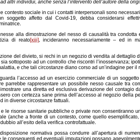
d altri individui, anche senza l’intervento dell’autore della orig
ontesto sociale in cui i contatti interpersonali sono necessariame
 soggetto affetto dal Covid-19, debba considerarsi effettiv
iminatrice.
nnesse alla dimostrazione del nesso di causalità tra condotta
izia di reato
[xiii]
, incideranno necessariamente – ed in m
ione del divieto, si rechi in un negozio di vendita al dettaglio 
 sia sottoposto ad un controllo che riscontri l’inosservanza; ipo
malattia, e che tali circostanze diano corso ad un’indagine per il
iguarda l’accesso ad un esercizio commerciale di un soggetto 
ure parrebbe rappresentare un possibile nesso causale tra con
dimostrare una diretta ed esclusiva derivazione del contagio d
ero con certezza sane prima dell’accesso al negozio della pers
in diverse circostanze fattuali.
 le risorse sanitarie pubbliche o private non consentiranno un 
ale (anche a fronte di un contesto, come quello esemplificato,
ubbio all’esito della verifica controfattuale.
disposizione normativa possa condurre all’apertura di numeros
e le conseguenti ed eventuali imputazioni possano agevolmente 