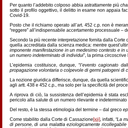
Per quanto l’addebito colposo abbia astrattamente più
cha
sotto il profilo oggettivo, il delitto in esame non appaia
Covid-19.
Posto che il richiamo operato all’art. 452 c.p. non è mer
“reggere” all’indispensabile accertamento processuale – do
Secondo la più recente interpretazione fornita dalla Corte
quella accreditata dalla scienza medica: mentre quest’ulti
imponente manifestazione in un medesimo contesto e in un 
un numero indeterminato di individui
”, la prima circoscrive 
L’epidemia costituisce, dunque, “
l’evento cagionato dal
propagazione volontaria o colpevole di germi patogeni di c
La nozione giuridica differisce, dunque, da quella scientifica
agli artt. 438 e 452 c.p., ma solo per la specificità del pr
A riprova di ciò, la sussistenza dell’epidemia è stata esclu
pericolo alla salute di un numero rilevante e indeterminato
Del resto, è la stessa etimologia del termine – dal greco
ep
Come stabilito dalla Corte di Cassazione
[xii]
, infatti,
“La ma
di persone, di una malattia eziologicamente ricollegabile