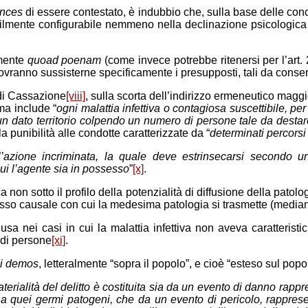
nces
di essere contestato, è indubbio che, sulla base delle con
 facilmente configurabile nemmeno nella declinazione psicologica
amente
quoad poenam
(come invece potrebbe ritenersi per l’art.
vranno sussisterne specificamente i presupposti, tali da consent
 di Cassazione
[viii]
, sulla scorta dell’indirizzo ermeneutico maggi
ma include “
ogni malattia infettiva o contagiosa suscettibile, p
dato territorio colpendo un numero di persone tale da destare
la punibilità alle condotte caratterizzate da “
determinati percorsi
l’azione incriminata, la quale deve estrinsecarsi secondo u
ui l’agente sia in possesso
”
[x]
.
 non sotto il profilo della potenzialità di diffusione della patolog
ocesso causale con cui la medesima patologia si trasmette (median
sa nei casi in cui la malattia infettiva non aveva caratteristich
 di persone
[xi]
.
i demos
, letteralmente “sopra il popolo”, e cioè “esteso sul popo
terialità del delitto è costituita sia da un evento di danno rap
 a quei germi patogeni, che da un evento di pericolo, rapprese