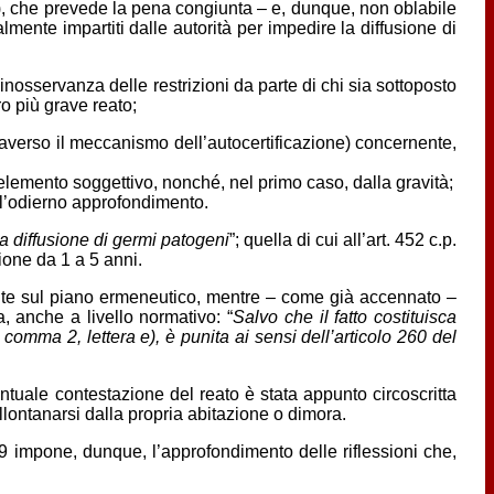
65), che prevede la pena congiunta – e, dunque, non oblabile
almente impartiti dalle autorità per impedire la diffusione di
nosservanza delle restrizioni da parte di chi sia sottoposto
ro più grave reato;
attraverso il meccanismo dell’autocertificazione) concernente,
ll’elemento soggettivo, nonché, nel primo caso, dalla gravità;
ell’odierno approfondimento.
 diffusione di germi patogeni
”; quella di cui all’art. 452 c.p.
sione da 1 a 5 anni.
amente sul piano ermeneutico, mentre – come già accennato –
, anche a livello normativo: “
Salvo che il fatto costituisca
 comma 2, lettera e), è punita ai sensi dell’articolo 260 del
ventuale contestazione del reato è stata appunto circoscritta
allontanarsi dalla propria abitazione o dimora.
19 impone, dunque, l’approfondimento delle riflessioni che,