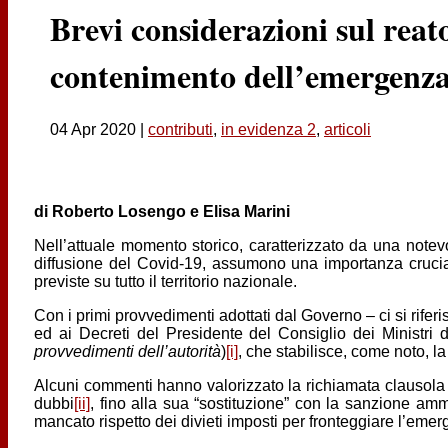
Brevi considerazioni sul reat
contenimento dell’emergenz
04 Apr 2020
|
contributi
,
in evidenza 2
,
articoli
di Roberto Losengo e Elisa Marini
Nell’attuale momento storico, caratterizzato da una notev
diffusione del Covid-19, assumono una importanza cruciale 
previste su tutto il territorio nazionale.
Con i primi provvedimenti adottati dal Governo – ci si rifer
ed ai Decreti del Presidente del Consiglio dei Ministri d
provvedimenti dell’autorità
)
[i]
, che stabilisce, come noto, la
Alcuni commenti hanno valorizzato la richiamata clausola di r
dubbi
[ii]
, fino alla sua “sostituzione” con la sanzione amm
mancato rispetto dei divieti imposti per fronteggiare l’emer