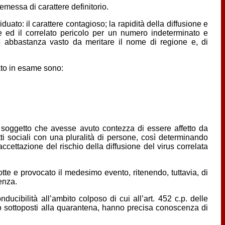
remessa di carattere definitorio.
uato: il carattere contagioso; la rapidità della diffusione e
e ed il correlato pericolo per un numero indeterminato e
co abbastanza vasto da meritare il nome di regione e, di
ato in esame sono:
al soggetto che avesse avuto contezza di essere affetto da
ti sociali con una pluralità di persone, così determinando
cettazione del rischio della diffusione del virus correlata
tte e provocato il medesimo evento, ritenendo, tuttavia, di
enza.
ducibilità all’ambito colposo di cui all’art. 452 c.p. delle
o sottoposti alla quarantena, hanno precisa conoscenza di