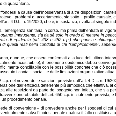
go di quarantena.
ffondersi a causa dell’inosservanza di altre disposizioni cautela
notevoli problemi di accertamento, sia sotto il profilo causale, ch
ll’art. 4 D.L. n. 19/2020, che è, in sostanza, rivolta al singolo in
all’emergenza sanitaria in corso, ma prima dell’entrata in vigor
per quanto imprudente, sia da sé solo in grado di mettere in per
eato di epidemia (art. 438 e 452 c.p.) che punisce chiunque
tà di questi reati nella condotta di chi “semplicemente”, sapend
sono, dunque, che essere confermati alla luce dell’ultimo interv
essualmente ricostruibile), il fenomeno epidemico debba coinvol
ifficilmente conciliabile con le possibilità concrete che ciò po
ssoluto i contatti sociali, e delle limitazioni organizzative attu
52 c.p. nel novero delle sanzioni previste dall’art. 4 D.L. n. 19/20
razione dall’efficacia deterrente più simbolica che effettiva, al
a alle restrizioni da parte del soggetto non infetto, che sia per
travvenzione oblabile dell’art. 650 c.p. inizialmente prevista, 
i un procedimento penale.
sede di conversione – di prevedere anche per i soggetti di cui 
eventualmente salva l’ipotesi penale qualora il fatto costituisca