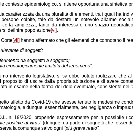
uale contesto epidemiologico, si ritiene opportuna una sintetica p
caratterizzata da una pluralità di elementi, tra i quali ha individ
e persone colpite, tale da destare un notevole allarme social
 una certa ampiezza, tanto da interessare uno spazio geografi
si definire popolazione
[vi]
.
 Corte
[vii]
hanno affermato che gli elementi che connotano il re
 rilevante di soggetti;
sferimento da soggetto a soggetto;
urata cronologicamente limitata del fenomeno
”.
imo intervento legislativo, si sarebbe potuto ipotizzare che 
 proposito di uscire dalla propria abitazione e di avere contat
ato in esame nella forma del dolo eventuale, consistente nell’ac
ggetto affetto da Covid-19 che avesse tenuto le medesime condo
ntomatologia, e dunque, essenzialmente, per negligenza o imprud
 D.L. n. 19/2020, propende espressamente per la possibile ricon
te positive al virus
” (dunque, da parte di soggetti che, essend
 riserva fa comunque salvo ogni
“più grave rea
to”.