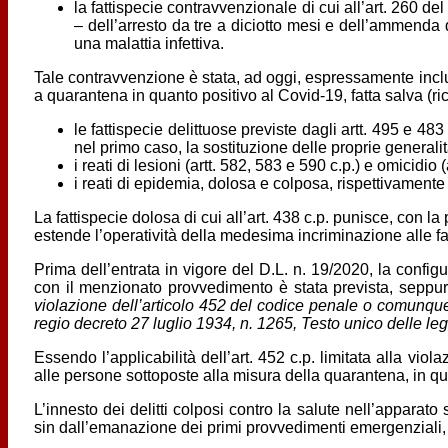
la fattispecie contravvenzionale di cui all’art. 260 
– dell’arresto da tre a diciotto mesi e dell’ammend
una malattia infettiva.
Tale contravvenzione è stata, ad oggi, espressamente inclu
a quarantena in quanto positivo al Covid-19, fatta salva (ric
le fattispecie delittuose previste dagli artt. 495 e 48
nel primo caso, la sostituzione delle proprie generali
i reati di lesioni (artt. 582, 583 e 590 c.p.) e omicidi
i reati di epidemia, dolosa e colposa, rispettivamente 
La fattispecie dolosa di cui all’art. 438 c.p. punisce, con la
estende l’operatività della medesima incriminazione alle fat
Prima dell’entrata in vigore del D.L. n. 19/2020, la confi
con il menzionato provvedimento è stata prevista, seppur i
violazione dell’articolo 452 del codice penale o comunque pi
regio decreto 27 luglio 1934, n. 1265, Testo unico delle le
Essendo l’applicabilità dell’art. 452 c.p. limitata alla vio
alle persone sottoposte alla misura della quarantena, in quan
L’innesto dei delitti colposi contro la salute nell’appara
sin dall’emanazione dei primi provvedimenti emergenziali, a