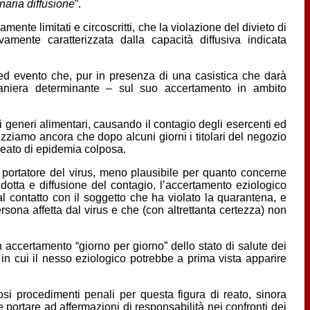
inaria diffusione
”.
nte limitati e circoscritti, che la violazione del divieto di
amente caratterizzata dalla capacità diffusiva indicata
 ed evento che, pur in presenza di una casistica che darà
aniera determinante – sul suo accertamento in ambito
di generi alimentari, causando il contagio degli esercenti ed
tizziamo ancora che dopo alcuni giorni i titolari del negozio
 reato di epidemia colposa.
portatore del virus, meno plausibile per quanto concerne
dotta e diffusione del contagio, l’accertamento eziologico
al contatto con il soggetto che ha violato la quarantena, e
ona affetta dal virus e che (con altrettanta certezza) non
accertamento “giorno per giorno” dello stato di salute dei
 in cui il nesso eziologico potrebbe a prima vista apparire
i procedimenti penali per questa figura di reato, sinora
portare ad affermazioni di responsabilità nei confronti dei