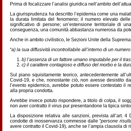
Prima di focalizzare l’analisi giuridica nell’ambito dell’att
La giurisprudenza ha descritto l’epidemia come una malattia 
la durata limitata del fenomeno; il numero elevato dell
significativo di persone; un’estensione territoriale di
conseguenza, una comunità abbastanza numerosa da poter
Anche in ambito civilistico, le Sezioni Unite della Suprema
“
a) la sua diffusività incontrollabile all’interno di un numero
b) l’assenza di un fattore umano imputabile per il tra
c) il carattere contagioso e diffuso del morbo e la d
Sul piano squisitamente teorico, antecedentemente all’ult
Covid-19, e che, nonostante ciò, non avesse desistito dal
l’evento epidemico, avrebbe potuto essere contestato il re
alla propria condotta.
Avrebbe invece potuto rispondere, a titolo di colpa, il so
non aver contratto il virus pur presentandone la tipica si
La disposizione relativa alle sanzioni, prevista all’art. 4
condotte di inosservanza commesse dalle “
persone risulta
avere contratto il Covid-19), anche se l’ampia clausola di