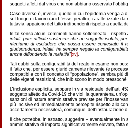
soggetti affetti dal virus che non abbiano osservato l’obbli
Caso diverso è, invece, quello in cui l’epidemia venga a di
sul luogo di lavoro (anch’esse, peraltro, caratterizzate da 
tuttavia, appaiono del tutto indipendenti rispetto a quella de
In tal senso alcuni commenti hanno sottolineato – rispetto 
infatti, pare difficile sostenere che un soggetto isolato, 
riteniamo di escludere che possa essere contestato il r
giurisprudenza, infatti, ha sempre negato la configurabili
anche diffondendo la malattia
”
[xv]
.
Tali dubbi sulla configurabilità del reato in esame non pos
il fatto che, per essere giuridicamente rilevante (e proc
compatibile con il concetto di “popolazione”, sembra più d
delle vigenti restrizioni, che inibiscono in modo pressoché a
L’inclusione esplicita, seppure in via residuale, dell’art. 4
soggetto affetto da Covid-19 che violi la quarantena, un’ope
sanzioni di natura amministrativa previste per l’inosservanz
più incisive ed immediatamente percepite rispetto alla con
accertamento necessiterà, comunque, dell’instaurazione d
Il che potrebbe, in astratto, suggerire – eventualmente in 
amministrativa di importo significativamente elevato, fatta 