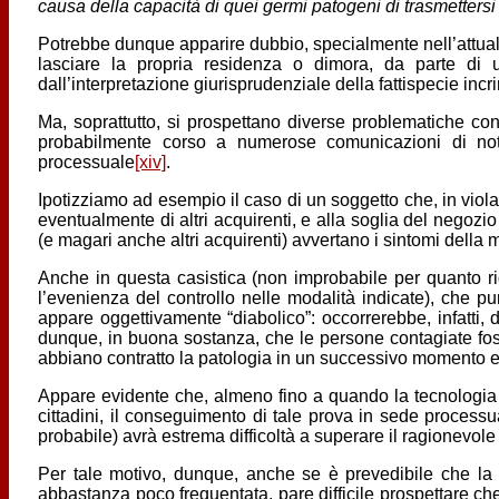
causa della capacità di quei germi patogeni di trasmettersi a
Potrebbe dunque apparire dubbio, specialmente nell’attuale c
lasciare la propria residenza o dimora, da parte di un
dall’interpretazione giurisprudenziale della fattispecie incr
Ma, soprattutto, si prospettano diverse problematiche co
probabilmente corso a numerose comunicazioni di not
processuale
[xiv]
.
Ipotizziamo ad esempio il caso di un soggetto che, in violaz
eventualmente di altri acquirenti, e alla soglia del negozio
(e magari anche altri acquirenti) avvertano i sintomi della 
Anche in questa casistica (non improbabile per quanto r
l’evenienza del controllo nelle modalità indicate), che p
appare oggettivamente “diabolico”: occorrerebbe, infatti, 
dunque, in buona sostanza, che le persone contagiate foss
abbiano contratto la patologia in un successivo momento ed 
Appare evidente che, almeno fino a quando la tecnologia e
cittadini, il conseguimento di tale prova in sede processu
probabile) avrà estrema difficoltà a superare il ragionevole d
Per tale motivo, dunque, anche se è prevedibile che la 
abbastanza poco frequentata, pare difficile prospettare ch