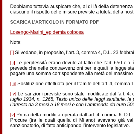
Dobbiamo tuttavia auspicare che, al di là della deterrenza 
ciascuno il rispetto delle misure previste a tutela della nost
SCARICA L’ARTICOLO IN FORMATO PDF
Losengo-Marini_epidemia colposa
Note:
[i]
Si vedano, in proposito, l’art. 3, comma 4, D.L. 23 febbra
[ii]
Le perplessità erano dovute al fatto che l’art. 650 c.p.
prevede che nelle contravvenzioni per le quali la legge sta
pagare una somma corrispondente alla metà del massimo d
[iii]
Sostituzione effettuata per il tramite dell’art. 4, comma 
[iv]
Le sanzioni previste sono state modificate dall’art. 4, 
luglio 1934, n. 1265, Testo unico delle leggi sanitarie, l
l’arresto da 3 mesi a 18 mesi e con l’ammenda da euro 50
[v]
Prima della modifica operata dall’art. 4, comma 6, D.L.
Procure (tra le quali quella di Milano) avevano già valut
sanzionatorio, di fatto anticipando l’intervento legislativo.