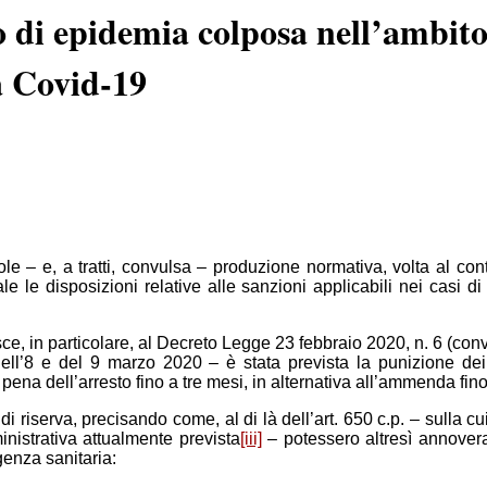
o di epidemia colposa nell’ambito 
a Covid-19
ole – e, a tratti, convulsa – produzione normativa, volta al 
le disposizioni relative alle sanzioni applicabili nei casi di 
isce, in particolare, al Decreto Legge 23 febbraio 2020, n. 6 (con
ell’8 e del 9 marzo 2020 – è stata prevista la punizione dei t
 pena dell’arresto fino a tre mesi, in alternativa all’ammenda fino
iserva, precisando come, al di là dell’art. 650 c.p. – sulla cui e
inistrativa attualmente prevista
[iii]
– potessero altresì annovera
genza sanitaria: