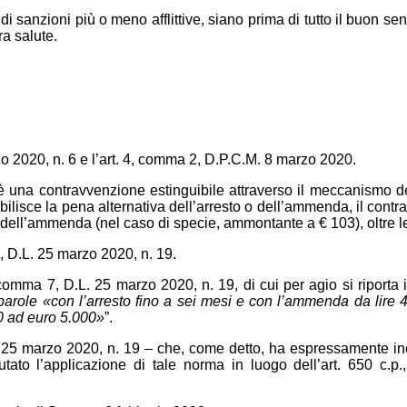
di sanzioni più o meno afflittive, siano prima di tutto il buon 
ra salute.
io 2020, n. 6 e l’art. 4, comma 2, D.P.C.M. 8 marzo 2020.
 è una contravvenzione estinguibile attraverso il meccanismo del
bilisce la pena alternativa dell’arresto o dell’ammenda, il con
ell’ammenda (nel caso di specie, ammontante a € 103), oltre l
1, D.L. 25 marzo 2020, n. 19.
comma 7, D.L. 25 marzo 2020, n. 19, di cui per agio si riporta il
e parole «con l’arresto fino a sei mesi e con l’ammenda da lire 
0 ad euro 5.000»
”.
 25 marzo 2020, n. 19 – che, come detto, ha espressamente inclu
ato l’applicazione di tale norma in luogo dell’art. 650 c.p.,