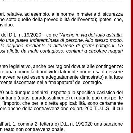
ri, relative, ad esempio, alle norme in materia di sicurezza
e sotto quello della prevedibilità dell’evento); ipotesi che,
dividuo.
e del D.L. n. 19/2020 – come “
Anche in via del tutto astratta,
icolo una platea indeterminata di persone. Allo stesso modo,
 la cagiona mediante la diffusione di germi patogeni. La
osi affetto da male contagioso, continui a circolare magari
ento legislativo, anche per ragioni dovute alle contingenze:
gere una comunità di individui talmente numerosa da essere
ssa avvenire (ed essere adeguatamente dimostrato) alla luce
almente riscontrate nella “mappatura” del contagio.
20 può dunque definirsi, rispetto alla specifica casistica del
 contrario (quasi paradossalmente) di quanto può dirsi per le
 l’importo, che per la diretta applicabilità, sono certamente
e fors’anche della contravvenzione
ex
art. 260 T.U.L.S., il cui
all’art. 1, comma 2, lettera e) D.L. n. 19/2020 una sanzione
 un reato non contravvenzionale.