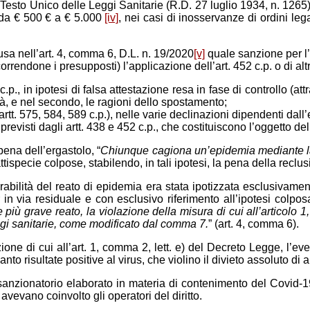
del Testo Unico delle Leggi Sanitarie (R.D. 27 luglio 1934, n. 12
a da € 500 € a € 5.000
[iv]
, nei casi di inosservanze di ordini leg
sa nell’art. 4, comma 6, D.L. n. 19/2020
[v]
quale sanzione per l’i
orrendone i presupposti) l’applicazione dell’art. 452 c.p. o di alt
3 c.p., in ipotesi di falsa attestazione resa in fase di controllo (
tà, e nel secondo, le ragioni dello spostamento;
o (artt. 575, 584, 589 c.p.), nelle varie declinazioni dipendenti da
previsti dagli artt. 438 e 452 c.p., che costituiscono l’oggetto d
 pena dell’ergastolo, “
Chiunque cagiona un’epidemia mediante la
tispecie colpose, stabilendo, in tali ipotesi, la pena della reclu
gurabilità del reato di epidemia era stata ipotizzata esclusiv
n via residuale e con esclusivo riferimento all’ipotesi colposa
ù grave reato, la violazione della misura di cui all’articolo 1,
ggi sanitarie, come modificato dal comma 7.
” (art. 4, comma 6).
lazione di cui all’art. 1, comma 2, lett. e) del Decreto Legge, l’e
to risultate positive al virus, che violino il divieto assoluto di 
to sanzionatorio elaborato in materia di contenimento del Covid-
vevano coinvolto gli operatori del diritto.