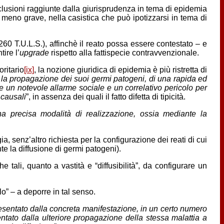
clusioni raggiunte dalla giurisprudenza in tema di epidemia
 meno grave, nella casistica che può ipotizzarsi in tema di
 260 T.U.L.S.), affinchè il reato possa essere contestato – e
ire l’
upgrade
rispetto alla fattispecie contravvenzionale.
oritario
[ix]
, la nozione giuridica di epidemia è più ristretta di
er la propagazione dei suoi germi patogeni, di una rapida ed
 un notevole allarme sociale e un correlativo pericolo per
 causali
”, in assenza dei quali il fatto difetta di tipicità.
na precisa modalità di realizzazione, ossia mediante la
ia, senz’altro richiesta per la configurazione dei reati di cui
te la diffusione di germi patogeni).
e tali, quanto a vastità e “diffusibilità”, da configurare un
lo” – a deporre in tal senso.
presentato dalla concreta manifestazione, in un certo numero
ntato dalla ulteriore propagazione della stessa malattia a