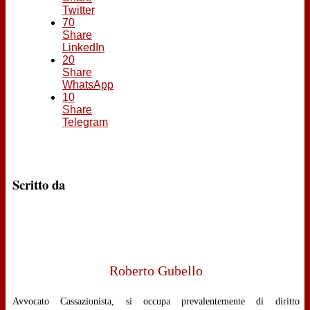
Twitter
70
Share
LinkedIn
20
Share
WhatsApp
10
Share
Telegram
Scritto da
Roberto Gubello
Avvocato Cassazionista, si occupa prevalentemente di diritto