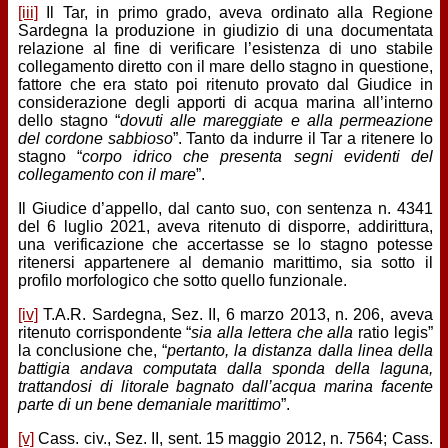
[iii]
Il Tar, in primo grado, aveva ordinato alla Regione
Sardegna la produzione in giudizio di una documentata
relazione al fine di verificare l’esistenza di uno stabile
collegamento diretto con il mare dello stagno in questione,
fattore che era stato poi ritenuto provato dal Giudice in
considerazione degli apporti di acqua marina all’interno
dello stagno “
dovuti alle mareggiate e alla permeazione
del cordone sabbioso
”. Tanto da indurre il Tar a ritenere lo
stagno “
corpo idrico che presenta segni evidenti del
collegamento con il mare
”.
Il Giudice d’appello, dal canto suo, con sentenza n. 4341
del 6 luglio 2021, aveva ritenuto di disporre, addirittura,
una verificazione che accertasse se lo stagno potesse
ritenersi appartenere al demanio marittimo, sia sotto il
profilo morfologico che sotto quello funzionale.
[iv]
T.A.R. Sardegna, Sez. II, 6 marzo 2013, n. 206, aveva
ritenuto corrispondente “
sia alla lettera che alla
ratio legis”
la conclusione che, “
pertanto, la distanza dalla linea della
battigia andava computata dalla sponda della laguna,
trattandosi di litorale bagnato dall’acqua marina facente
parte di un bene demaniale marittimo
”.
[v]
Cass. civ., Sez. II, sent. 15 maggio 2012, n. 7564; Cass.