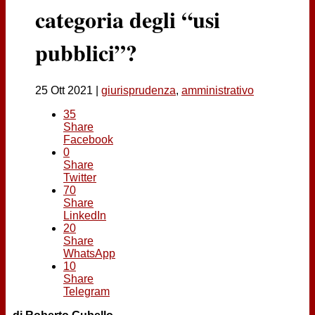
Contatti
categoria degli “usi
pubblici”?
25 Ott 2021
|
giurisprudenza
,
amministrativo
35
Share
Facebook
0
Share
Twitter
70
Share
LinkedIn
20
Share
WhatsApp
10
Share
Telegram