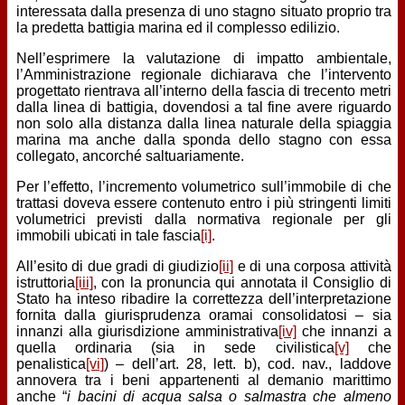
interessata dalla presenza di uno stagno situato proprio tra
la predetta battigia marina ed il complesso edilizio.
Nell’esprimere la valutazione di impatto ambientale,
l’Amministrazione regionale dichiarava che l’intervento
progettato rientrava all’interno della fascia di trecento metri
dalla linea di battigia, dovendosi a tal fine avere riguardo
non solo alla distanza dalla linea naturale della spiaggia
marina ma anche dalla sponda dello stagno con essa
collegato, ancorché saltuariamente.
Per l’effetto, l’incremento volumetrico sull’immobile di che
trattasi doveva essere contenuto entro i più stringenti limiti
volumetrici previsti dalla normativa regionale per gli
immobili ubicati in tale fascia
[i]
.
All’esito di due gradi di giudizio
[ii]
e di una corposa attività
istruttoria
[iii]
, con la pronuncia qui annotata il Consiglio di
Stato ha inteso ribadire la correttezza dell’interpretazione
fornita dalla giurisprudenza oramai consolidatosi – sia
innanzi alla giurisdizione amministrativa
[iv]
che innanzi a
quella ordinaria (sia in sede civilistica
[v]
che
penalistica
[vi]
) – dell’art. 28, lett. b), cod. nav., laddove
annovera tra i beni appartenenti al demanio marittimo
anche “
i bacini di acqua salsa o salmastra che almeno