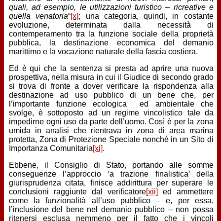
quali, ad esempio, le utilizzazioni turistico – ricreative e
quella venatoria
“
[x]
; una categoria, quindi, in costante
evoluzione, determinata dalla necessità di
contemperamento tra la funzione sociale della proprietà
pubblica, la destinazione economica del demanio
marittimo e la vocazione naturale della fascia costiera.
Ed è qui che la sentenza si presta ad aprire una nuova
prospettiva, nella misura in cui il Giudice di secondo grado
si trova di fronte a dover verificare la rispondenza alla
destinazione ad uso pubblico di un bene che, per
l’importante funzione ecologica ed ambientale che
svolge, è sottoposto ad un regime vincolistico tale da
impedirne ogni uso da parte dell’uomo. Così è per la zona
umida in analisi che rientrava in zona di area marina
protetta, Zona di Protezione Speciale nonché in un Sito di
Importanza Comunitaria
[xi]
.
Ebbene, il Consiglio di Stato, portando alle somme
conseguenze l’approccio ‘a trazione finalistica’ della
giurisprudenza citata, finisce addirittura per superare le
conclusioni raggiunte dal verificatore
[xii]
ed ammettere
come la funzionalità all’uso pubblico – e, per essa,
l’inclusione del bene nel demanio pubblico – non possa
ritenersi esclusa nemmeno per il fatto che i vincoli