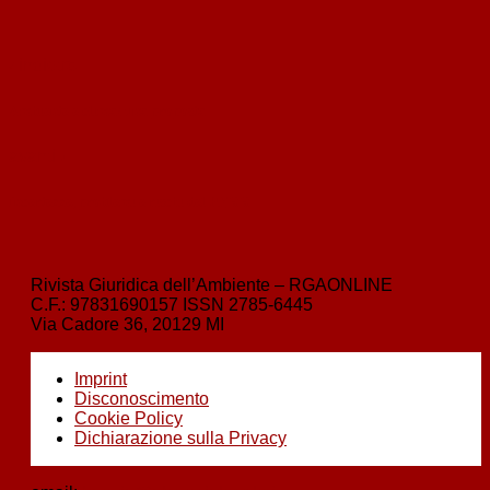
‹
indietro
Ambiente e clima: una proposta
avanti
›
Incertezze, problemi e rischi del PNRR
Rivista Giuridica dell’Ambiente – RGAONLINE
C.F.:
97831690157
ISSN
2785-6445
Via Cadore 36, 20129 MI
Imprint
Disconoscimento
Cookie Policy
Dichiarazione sulla Privacy