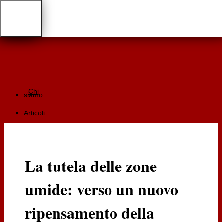
Chi
siamo
Articoli
Giurisprudenza
Focus
La tutela delle zone
Recensioni
umide: verso un nuovo
Documentazione
RGA
ripensamento della
Cartaceo