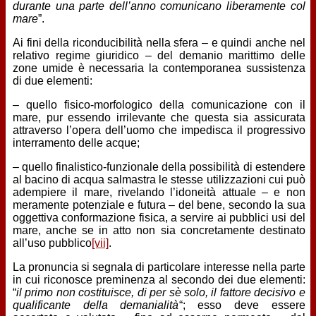
durante una parte dell’anno comunicano liberamente col
mare
”.
Ai fini della riconducibilità nella sfera – e quindi anche nel
relativo regime giuridico – del demanio marittimo delle
zone umide è necessaria la contemporanea sussistenza
di due elementi:
– quello fisico-morfologico della comunicazione con il
mare, pur essendo irrilevante che questa sia assicurata
attraverso l’opera dell’uomo che impedisca il progressivo
interramento delle acque;
– quello finalistico-funzionale della possibilità di estendere
al bacino di acqua salmastra le stesse utilizzazioni cui può
adempiere il mare, rivelando l’idoneità attuale – e non
meramente potenziale e futura – del bene, secondo la sua
oggettiva conformazione fisica, a servire ai pubblici usi del
mare, anche se in atto non sia concretamente destinato
all’uso pubblico
[vii]
.
La pronuncia si segnala di particolare interesse nella parte
in cui riconosce preminenza al secondo dei due elementi:
“
il primo non costituisce, di per sè solo, il fattore decisivo e
qualificante della demanialità
“; esso deve essere