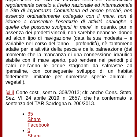
regolarmente censito a livello nazionale ed internazionale
e Sito di Importanza Comunitaria ed anche perché, non
essendo ordinariamente collegato con il mare, non è
idoneo a consentire l’esercizio di attività analoghe a
quelle che possono svolgersi in mare
” in quanto, pur in
assenza dei predetti vincoli, non sarebbe neanche idoneo
ad alcun tipo di navigazione (data la sua modesta – e
variabile nel corso dell’anno – profondità), nè tantomeno
adatte per le attività della pesca e della balneazione (dal
momento che la mancanza di una connessione idraulica
stabile con il mare aperto, può rendere nei periodi più
caldi dell’anno le acque stagnanti da salmastre ad
ipersaline, con conseguente sviluppo di un habitat
fortemente limitante per numerose specie animali e
vegetali).
[xiii]
Corte cost., sent n. 308/2013; cfr. anche Cons. Stato,
Sez. VI, 24 aprile 2019, n. 2657, che ha confermato la
sentenza del TAR Sardegna n. 206/2013.
35
Share
Facebook
0
Share