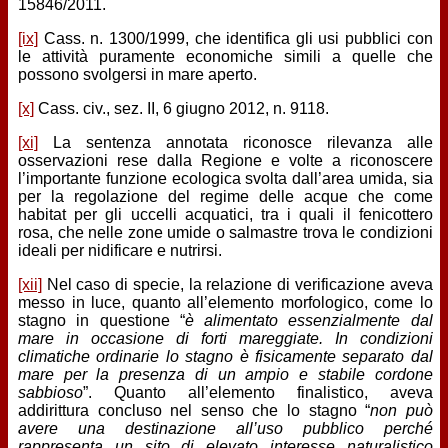
15846/2011.
[ix]
Cass. n. 1300/1999, che identifica gli usi pubblici con
le attività puramente economiche simili a quelle che
possono svolgersi in mare aperto.
[x]
Cass. civ., sez. II, 6 giugno 2012, n. 9118.
[xi]
La sentenza annotata riconosce rilevanza alle
osservazioni rese dalla Regione e volte a riconoscere
l’importante funzione ecologica svolta dall’area umida, sia
per la regolazione del regime delle acque che come
habitat per gli uccelli acquatici, tra i quali il fenicottero
rosa, che nelle zone umide o salmastre trova le condizioni
ideali per nidificare e nutrirsi.
[xii]
Nel caso di specie, la relazione di verificazione aveva
messo in luce, quanto all’elemento morfologico, come lo
stagno in questione “
è alimentato essenzialmente dal
mare in occasione di forti mareggiate. In condizioni
climatiche ordinarie lo stagno è fisicamente separato dal
mare per la presenza di un ampio e stabile cordone
sabbioso
”. Quanto all’elemento finalistico, aveva
addirittura concluso nel senso che lo stagno “
non può
avere una destinazione all’uso pubblico perché
rappresenta un sito di elevato interesse naturalistico