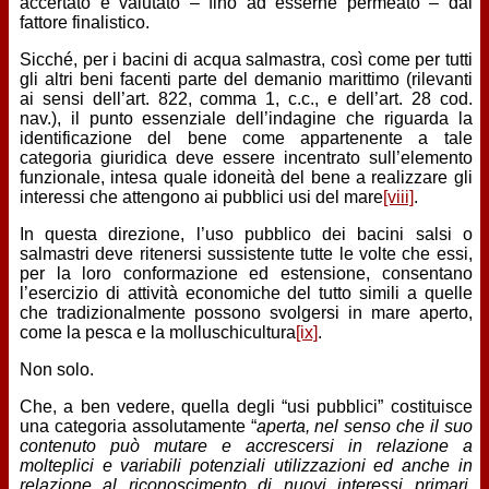
accertato e valutato – fino ad esserne permeato – dal
fattore finalistico.
Sicché, per i bacini di acqua salmastra, così come per tutti
gli altri beni facenti parte del demanio marittimo (rilevanti
ai sensi dell’art. 822, comma 1, c.c., e dell’art. 28 cod.
nav.), il punto essenziale dell’indagine che riguarda la
identificazione del bene come appartenente a tale
categoria giuridica deve essere incentrato sull’elemento
funzionale, intesa quale idoneità del bene a realizzare gli
interessi che attengono ai pubblici usi del mare
[viii]
.
In questa direzione, l’uso pubblico dei bacini salsi o
salmastri deve ritenersi sussistente tutte le volte che essi,
per la loro conformazione ed estensione, consentano
l’esercizio di attività economiche del tutto simili a quelle
che tradizionalmente possono svolgersi in mare aperto,
come la pesca e la molluschicultura
[ix]
.
Non solo.
Che, a ben vedere, quella degli “usi pubblici” costituisce
una categoria assolutamente “
aperta, nel senso che il suo
contenuto può mutare e accrescersi in relazione a
molteplici e variabili potenziali utilizzazioni ed anche in
relazione al riconoscimento di nuovi interessi primari,