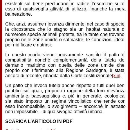
esistenti sul bene precludano in radice l’esercizio su di
esso di qualsivoglia attività di utilizzo, finanche la mera
balneazione.
Che, anzi, assume rilevanza dirimente, nel caso di specie,
la circostanza che lo stagno sia un habitat naturale di
numerose specie animali protette, tra le tante che trovano,
proprio nelle zone umide o salmastre, le condizioni ideali
per nidificare e nutrirsi.
In questo modo viene nuovamente sancito il patto di
compatibilità nonché complementarità della tutela del
demanio marittimo con quella delle zone umide che,
proprio con riferimento alla Regione Sardegna, è stata,
ancora di recente, ribadita dalla Corte costituzionale
[xiii]
.
Un patto che invoca tutela anche rispetto a tutti quei beni
pubblici sui quali, proprio in ragione della loro rilevanza
ambientale, paesaggistica e, più in generale, ecologica,
sia stato imposto un regime vincolistico che rende con
esso incompatibile lo svolgimento – ancorchè in astratto
non impossibile – di qualsivoglia attività umana.
SCARICA L’ARTICOLO IN PDF