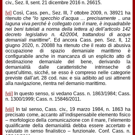
civ., Sez. II, sent. 21 dicembre 2016 n. 26615.
[vi]
Così, Cass. pen., Sez. III, 7 ottobre 2009, n. 38921 ha
ritenuto che “
lo specchio d’acqua … precisamente .. una
laguna viva perché è collegato con il mare, è inquadrabile
nei beni tutelati a norma della lettera a) dell’articolo 142
decreto legislativo n. 42/2004, trattandosi di acque
demaniali marittime
”. Ed ancora Cass. pen. Sez. II, 12
giugno 2020, n. 20088 ha ritenuto che il reato di abusiva
occupazione di spazio demaniale marittimo è
configurabile anche in mancanza di un esplicito atto di
destinazione demaniale del bene, derivando la
demanialità dalle caratteristiche intrinseche di
quest’ultimo, sicché, se esso è compreso nelle categorie
previste dall’art. 28 cod. nav. e sia adibito ad usi attinenti
alla navigazione, rientra nel demanio marittimo.
[vii]
In questo senso, si vedano Cass. n. 1863/1984; Cass.
n. 1300/1999; Cass. n. 15846/2011.
[viii]
In tal senso, Cass. civ., 19 marzo 1984, n. 1863 ha
precisato come, accanto all’indispensabile elemento fisico
– morfologico della comunicazione con il mare, l’elemento
qualificante della demanialità debba essere accertato e
valutato in senso finalistico – funzionale. Conf. Cass. n.