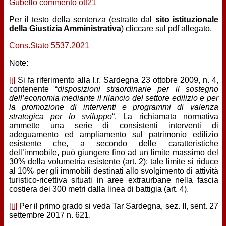
Gubello commento ott21
Per il testo della sentenza (estratto dal
sito istituzionale
della Giustizia Amministrativa
) cliccare sul pdf allegato.
Cons.Stato 5537.2021
Note:
[i]
Si fa riferimento alla l.r. Sardegna 23 ottobre 2009, n. 4,
contenente “
disposizioni straordinarie per il sostegno
dell’economia mediante il rilancio del settore edilizio e per
la promozione di interventi e programmi di valenza
strategica per lo sviluppo
“. La richiamata normativa
ammette una serie di consistenti interventi di
adeguamento ed ampliamento sul patrimonio edilizio
esistente che, a secondo delle caratteristiche
dell’immobile, può giungere fino ad un limite massimo del
30% della volumetria esistente (art. 2); tale limite si riduce
al 10% per gli immobili destinati allo svolgimento di attività
turistico-ricettiva situati in aree extraurbane nella fascia
costiera dei 300 metri dalla linea di battigia (art. 4).
[ii]
Per il primo grado si veda Tar Sardegna, sez. II, sent. 27
settembre 2017 n. 621.