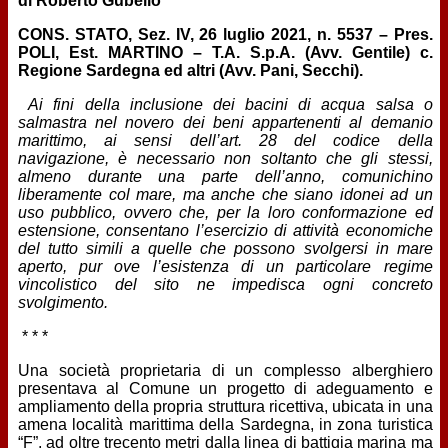
di Roberto Gubello
CONS. STATO, Sez. IV, 26 luglio 2021, n. 5537 – Pres.
POLI, Est. MARTINO – T.A. S.p.A. (Avv. Gentile) c.
Regione Sardegna ed altri (Avv. Pani, Secchi).
Ai fini della inclusione dei bacini di acqua salsa o
salmastra nel novero dei beni appartenenti al demanio
marittimo, ai sensi dell’art. 28 del codice della
navigazione, è necessario non soltanto che gli stessi,
almeno durante una parte dell’anno, comunichino
liberamente col mare, ma anche che siano idonei ad un
uso pubblico, ovvero che, per la loro conformazione ed
estensione, consentano l’esercizio di attività economiche
del tutto simili a quelle che possono svolgersi in mare
aperto, pur ove l’esistenza di un particolare regime
vincolistico del sito ne impedisca ogni concreto
svolgimento.
* * *
Una società proprietaria di un complesso alberghiero
presentava al Comune un progetto di adeguamento e
ampliamento della propria struttura ricettiva, ubicata in una
amena località marittima della Sardegna, in zona turistica
“F”, ad oltre trecento metri dalla linea di battigia marina ma