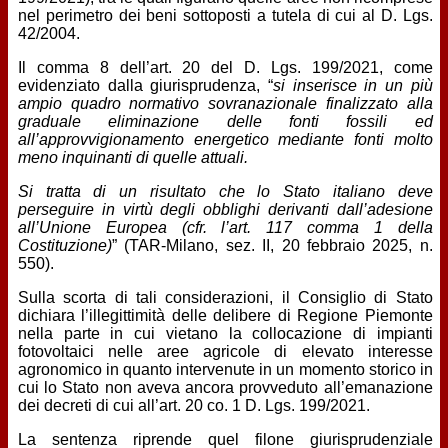
nel perimetro dei beni sottoposti a tutela di cui al D. Lgs.
42/2004.
Il comma 8 dell’art. 20 del D. Lgs. 199/2021, come
evidenziato dalla giurisprudenza, “
si inserisce in un più
ampio quadro normativo sovranazionale finalizzato alla
graduale eliminazione delle fonti fossili ed
all’approvvigionamento energetico mediante fonti molto
meno inquinanti di quelle attuali.
Si tratta di un risultato che lo Stato italiano deve
perseguire in virtù degli obblighi derivanti dall’adesione
all’Unione Europea (cfr. l’art. 117 comma 1 della
Costituzione)
” (TAR-Milano, sez. II, 20 febbraio 2025, n.
550).
Sulla scorta di tali considerazioni, il Consiglio di Stato
dichiara l’illegittimità delle delibere di Regione Piemonte
nella parte in cui vietano la collocazione di impianti
fotovoltaici nelle aree agricole di elevato interesse
agronomico in quanto intervenute in un momento storico in
cui lo Stato non aveva ancora provveduto all’emanazione
dei decreti di cui all’art. 20 co. 1 D. Lgs. 199/2021.
La sentenza riprende quel filone giurisprudenziale