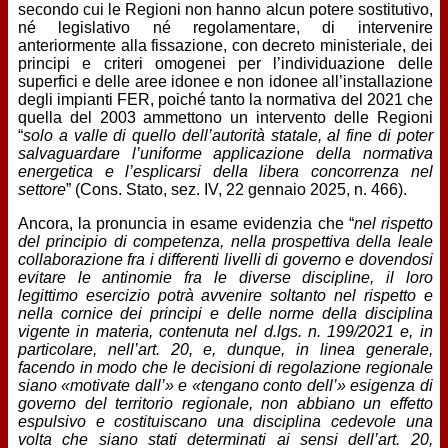
secondo cui le Regioni non hanno alcun potere sostitutivo,
né legislativo né regolamentare, di intervenire
anteriormente alla fissazione, con decreto ministeriale, dei
principi e criteri omogenei per l’individuazione delle
superfici e delle aree idonee e non idonee all’installazione
degli impianti FER, poiché tanto la normativa del 2021 che
quella del 2003 ammettono un intervento delle Regioni
“
solo a valle di quello dell’autorità statale, al fine di poter
salvaguardare l’uniforme applicazione della normativa
energetica e l’esplicarsi della libera concorrenza nel
settore
” (Cons. Stato, sez. IV, 22 gennaio 2025, n. 466).
Ancora, la pronuncia in esame evidenzia che “
nel rispetto
del principio di competenza, nella prospettiva della leale
collaborazione fra i differenti livelli di governo e dovendosi
evitare le antinomie fra le diverse discipline, il loro
legittimo esercizio potrà avvenire soltanto nel rispetto e
nella cornice dei principi e delle norme della disciplina
vigente in materia, contenuta nel d.lgs. n. 199/2021 e, in
particolare, nell’art. 20, e, dunque, in linea generale,
facendo in modo che le decisioni di regolazione regionale
siano «motivate dall’» e «tengano conto dell’» esigenza di
governo del territorio regionale, non abbiano un effetto
espulsivo e costituiscano una disciplina cedevole una
volta che siano stati determinati ai sensi dell’art. 20,