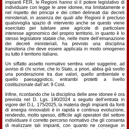
impianti FER, le Regioni hanno sì il potere legislativo di
individuare con legge le aree idonee, ma limitatamente e
nel rispetto dei principi e dei criteri delineati dai decreti
ministeriali, in assenza dei quali alle Regioni è precluso
qualsivoglia spazio di intervento anche se questo viene
esercitato per tutelare aree agricole di particolare
interesse agronomico del proprio territorio, in quanto è lo
stesso legislatore statale che, nelle more dell’emanazione
dei decreti ministeriali, ha previsto una disciplina
transitoria che deve essere applicata in modo omogeneo
su tutto il territorio italiano.
Un siffatto assetto normativo sembra voler suggerire, ad
avviso di chi scrive, che lo Stato, a priori, abbia già svolto
una ponderazione tra due valori, quello ambientale e
quello paesaggistico, entrambi protetti a livello
costituzionale dall’art. 9 Cost.
Infine, ricordando che la disciplina delle aree idonee è ora
prevista nel D. Lgs. 190/2024 a seguito dell’entrata in
vigore del D.L. 175/2025, la materia degli impianti da fonti
di energia rinnovabili è in rapida e continua evoluzione,
rendendo, molto spesso, difficile agli operatori del settore
individuare il corretto percorso normativo che gli consenta
di realizzare tali impianti, con quanto ne consegue in