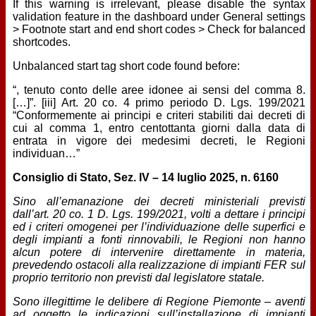
If this warning is irrelevant, please disable the syntax
validation feature in the dashboard under General settings
> Footnote start and end short codes > Check for balanced
shortcodes.
Unbalanced start tag short code found before:
“, tenuto conto delle aree idonee ai sensi del comma 8.
[…]”. [iii] Art. 20 co. 4 primo periodo D. Lgs. 199/2021
“Conformemente ai principi e criteri stabiliti dai decreti di
cui al comma 1, entro centottanta giorni dalla data di
entrata in vigore dei medesimi decreti, le Regioni
individuan…”
Consiglio di Stato, Sez. IV – 14 luglio 2025, n. 6160
Sino all’emanazione dei decreti ministeriali previsti
dall’art. 20 co. 1 D. Lgs. 199/2021, volti a dettare i principi
ed i criteri omogenei per l’individuazione delle superfici e
degli impianti a fonti rinnovabili, le Regioni non hanno
alcun potere di intervenire direttamente in materia,
prevedendo ostacoli alla realizzazione di impianti FER sul
proprio territorio non previsti dal legislatore statale.
Sono illegittime le delibere di Regione Piemonte – aventi
ad oggetto le indicazioni sull’installazione di impianti