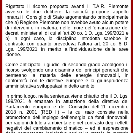
Rigettato il ricorso proposto avanti il T.A.R. Piemonte
avverso le due delibere, la società propone appello
innanzi il Consiglio di Stato argomentando principalmente
che a) Regione Piemonte non avrebbe avuto alcun potere
di intervenire in materia, nelle more dell’emanazione dei
decreti ministeriali di cui all’art 20 co. 1 D. Lgs. 199/2021 e
b) in ogni caso, la disciplina introdotta sarebbe in
contrasto con quanto prevedeva l’allora art. 20 co. 8 D.
Lgs. 199/2021 in merito all’individuazione delle aree
idonee.
Come anticipato, i giudici di secondo grado accolgono il
ricorso svolgendo una disamina dei principi generali che
permeano la materia delle energie rinnovabili, in
conformità con le direttive europee e la giurisprudenza
amministrativa sviluppatasi in detto ambito.
In primo luogo, nella sentenza viene chiarito che il D. Lgs.
199/2021 è emanato in attuazione della direttiva del
Parlamento europeo e del Consiglio dell’11 dicembre
2018 n. 2001 (RED II) – la cui
ratio
consiste nella
promozione dell’impiego dell’energia da fonti rinnovabili
per ragioni di tutela ambientale e nel contrasto degli effetti
negativi del cambiamento climatico – ed è espressione