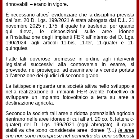
rinnovabili – erano in vigore.
È necessario altresì evidenziare che la disciplina prevista
dall’art. 20 D. Lgs. 199/2021 è stata abrogata dal D.L. 21
novembre 2025 n. 175, il quale ha trasferito, per quanto
qui rileva, le disposizioni sulle aree idonee
all’installazione degli impianti FER all’interno del D. Lgs.
190/2024, agli articoli 11-bis, 11-ter, 11-quater e 11-
quinquies.
Fatte tali doverose premesse in ordine agli interventi
legislativi successivi alla controversia in esame, si
provvede, nel prosieguo, ad esaminare la vicenda portata
all’attenzione dei giudici di secondo grado.
La fattispecie riguarda una società attiva nello sviluppo e
nella realizzazione di impianti FER avente l’obiettivo di
sviluppare un impianto fotovoltaico a terra su aree a
destinazione agricola.
Secondo la società tali aree a ridotta potenzialità agricola
rientrano nelle aree idonee di cui all’art. 20 co. 8, lettera c-
quater) del D. Lgs. 199/2021 (oggi abrogato), il quale
stabiliva che sono considerate aree idonee “
[…]
le aree
che non sono ricomprese nel perimetro dei beni sottoposti