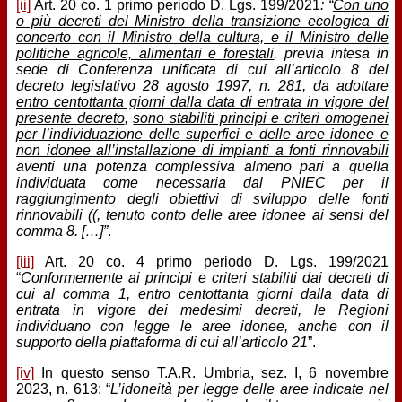
[ii]
Art. 20 co. 1 primo periodo D. Lgs. 199/2021
: “
Con uno
o più decreti del Ministro della transizione ecologica di
concerto con il Ministro della cultura, e il Ministro delle
politiche agricole, alimentari e forestali
, previa intesa in
sede di Conferenza unificata di cui all’articolo 8 del
decreto legislativo 28 agosto 1997, n. 281,
da adottare
entro centottanta giorni dalla data di entrata in vigore del
presente decreto
,
sono stabiliti principi e criteri omogenei
per l’individuazione delle superfici e delle aree idonee e
non idonee all’installazione di impianti a fonti rinnovabili
aventi una potenza complessiva almeno pari a quella
individuata come necessaria dal PNIEC per il
raggiungimento degli obiettivi di sviluppo delle fonti
rinnovabili ((, tenuto conto delle aree idonee ai sensi del
comma 8. […]”
.
[iii]
Art. 20 co. 4 primo periodo D. Lgs. 199/2021
“
Conformemente ai principi e criteri stabiliti dai decreti di
cui al comma 1, entro centottanta giorni dalla data di
entrata in vigore dei medesimi decreti, le Regioni
individuano con legge le aree idonee, anche con il
supporto della piattaforma di cui all’articolo 21
”.
[iv]
In questo senso T.A.R. Umbria, sez. I, 6 novembre
2023, n. 613: “
L’idoneità per legge delle aree indicate nel