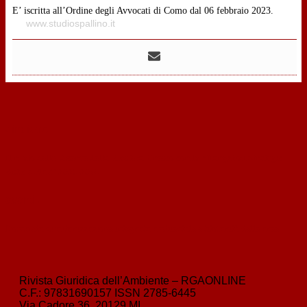
E’ iscritta all’Ordine degli Avvocati di Como dal 06 febbraio 2023.
www.studiospallino.it
‹
indietro
Il ruolo delle Riserve della Biosfera Unesco con lo “Hangzhou Strategic
Action Plan” 2026-2035
avanti
›
Domanda di autorizzazione integrata ambientale e titolarità delle aree
Rivista Giuridica dell’Ambiente – RGAONLINE
C.F.:
97831690157
ISSN
2785-6445
Via Cadore 36, 20129 MI