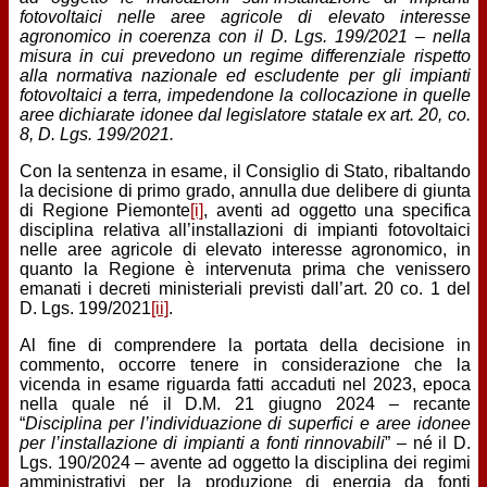
fotovoltaici nelle aree agricole di elevato interesse
agronomico in coerenza con il D. Lgs. 199/2021 – nella
misura in cui prevedono un regime differenziale rispetto
alla normativa nazionale ed escludente per gli impianti
fotovoltaici a terra, impedendone la collocazione in quelle
aree dichiarate idonee dal legislatore statale ex art. 20, co.
8, D. Lgs. 199/2021.
Con la sentenza in esame, il Consiglio di Stato, ribaltando
la decisione di primo grado, annulla due delibere di giunta
di Regione Piemonte
[i]
, aventi ad oggetto una specifica
disciplina relativa all’installazioni di impianti fotovoltaici
nelle aree agricole di elevato interesse agronomico, in
quanto la Regione è intervenuta prima che venissero
emanati i decreti ministeriali previsti dall’art. 20 co. 1 del
D. Lgs. 199/2021
[ii]
.
Al fine di comprendere la portata della decisione in
commento, occorre tenere in considerazione che la
vicenda in esame riguarda fatti accaduti nel 2023, epoca
nella quale né il D.M. 21 giugno 2024 – recante
“
Disciplina per l’individuazione di superfici e aree idonee
per l’installazione di impianti a fonti rinnovabili
” – né il D.
Lgs. 190/2024 – avente ad oggetto la disciplina dei regimi
amministrativi per la produzione di energia da fonti