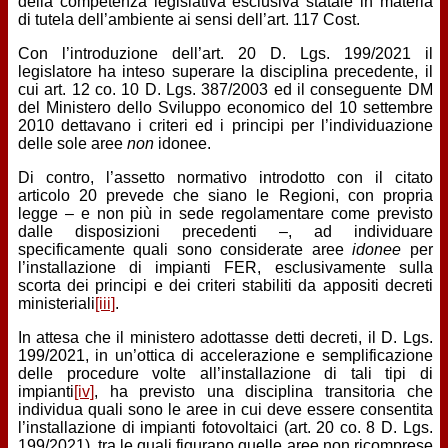
della competenza legislativa esclusiva statale in materia
di tutela dell’ambiente ai sensi dell’art. 117 Cost.
Con l’introduzione dell’art. 20 D. Lgs. 199/2021 il
legislatore ha inteso superare la disciplina precedente, il
cui art. 12 co. 10 D. Lgs. 387/2003 ed il conseguente DM
del Ministero dello Sviluppo economico del 10 settembre
2010 dettavano i criteri ed i principi per l’individuazione
delle sole aree
non
idonee.
Di contro, l’assetto normativo introdotto con il citato
articolo 20 prevede che siano le Regioni, con propria
legge – e non più in sede regolamentare come previsto
dalle disposizioni precedenti –, ad individuare
specificamente quali sono considerate aree
idonee
per
l’installazione di impianti FER, esclusivamente sulla
scorta dei principi e dei criteri stabiliti da appositi decreti
ministeriali
[iii]
.
In attesa che il ministero adottasse detti decreti, il D. Lgs.
199/2021, in un’ottica di accelerazione e semplificazione
delle procedure volte all’installazione di tali tipi di
impianti
[iv]
, ha previsto una disciplina transitoria che
individua quali sono le aree in cui deve essere consentita
l’installazione di impianti fotovoltaici (art. 20 co. 8 D. Lgs.
199/2021), tra le quali figurano quelle aree non ricomprese