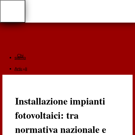
Chi
siamo
Articoli
Giurisprudenza
Focus
Installazione impianti
Recensioni
fotovoltaici: tra
Documentazione
RGA
normativa nazionale e
Cartaceo