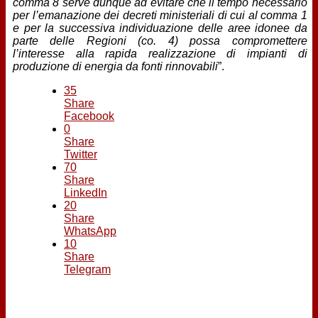
comma 8 serve dunque ad evitare che il tempo necessario
per l’emanazione dei decreti ministeriali di cui al comma 1
e per la successiva individuazione delle aree idonee da
parte delle Regioni (co. 4) possa compromettere
l’interesse alla rapida realizzazione di impianti di
produzione di energia da fonti rinnovabili
”.
35
Share
Facebook
0
Share
Twitter
70
Share
LinkedIn
20
Share
WhatsApp
10
Share
Telegram