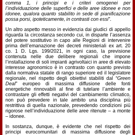
comma 1, i principi e i criteri omogenei per
l’individuazione delle superfici e delle aree idonee e non
idonee, qualora quanto stabilito in sede di pianificazione
possa porsi, ipoteticamente, in contrasti con essi
”.
Un altro aspetto messo in evidenzia dai giudici di appello
riguarda la circostanza secondo cui, in disparte l’assenza
del potere sostitutivo in capo alle Regioni di intervenire
prima dell’emanazione dei decreti ministeriali ex art. 20
co. 1 D. Lgs. 199/2021, in ogni caso, la previsione
contenuta nelle due delibere regionali che impone
l’installazione di soli impianti agrivoltaici in aree di elevato
interesse agronomico è in contrasto con quanto previsto
dalla normativa statale di rango superiore ed il legislatore
regionale, nel rispetto degli obiettivi stabiliti dal “
Green
Deal
” europeo di massima diffusione delle fonti
energetiche rinnovabili al fine di tutelare l’ambiente e
contrastare gli effetti negativi del cambiamento climatico,
non può prevedere in tale ambito una disciplina più
restrittiva di quella nazionale, prevedendo condizioni più
rigorose nell’individuazione delle aree ritenute – a monte
– idonee.
In sostanza, dunque, è evidente che nel rispetto dei
principi eurocomunitari di massima diffusione degli