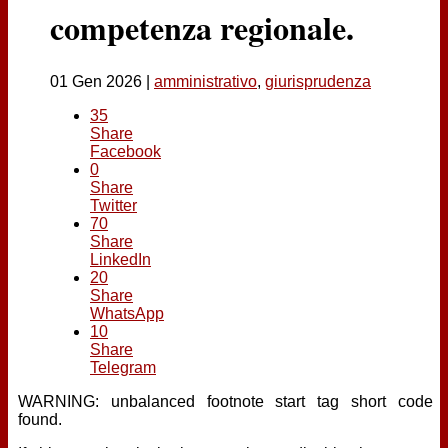
Contatti
competenza regionale.
01 Gen 2026
|
amministrativo
,
giurisprudenza
35
Share
Facebook
0
Share
Twitter
70
Share
LinkedIn
20
Share
WhatsApp
10
Share
Telegram
WARNING: unbalanced footnote start tag short code
found.