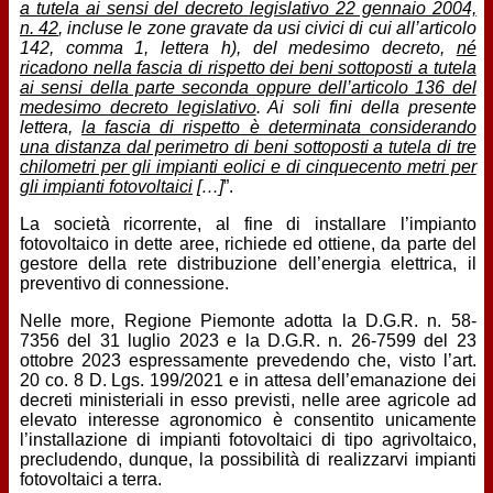
a tutela ai sensi del decreto legislativo 22 gennaio 2004,
n. 42
, incluse le zone gravate da usi civici di cui all’articolo
142, comma 1, lettera h), del medesimo decreto,
né
ricadono nella fascia di rispetto dei beni sottoposti a tutela
ai sensi della parte seconda oppure dell’articolo 136 del
medesimo decreto legislativo
. Ai soli fini della presente
lettera,
la fascia di rispetto è determinata considerando
una distanza dal perimetro di beni sottoposti a tutela di tre
chilometri per gli impianti eolici e di cinquecento metri per
gli impianti fotovoltaici
[…]
”.
La società ricorrente, al fine di installare l’impianto
fotovoltaico in dette aree, richiede ed ottiene, da parte del
gestore della rete distribuzione dell’energia elettrica, il
preventivo di connessione.
Nelle more, Regione Piemonte adotta la D.G.R. n. 58-
7356 del 31 luglio 2023 e la D.G.R. n. 26-7599 del 23
ottobre 2023 espressamente prevedendo che, visto l’art.
20 co. 8 D. Lgs. 199/2021 e in attesa dell’emanazione dei
decreti ministeriali in esso previsti, nelle aree agricole ad
elevato interesse agronomico è consentito unicamente
l’installazione di impianti fotovoltaici di tipo agrivoltaico,
precludendo, dunque, la possibilità di realizzarvi impianti
fotovoltaici a terra.