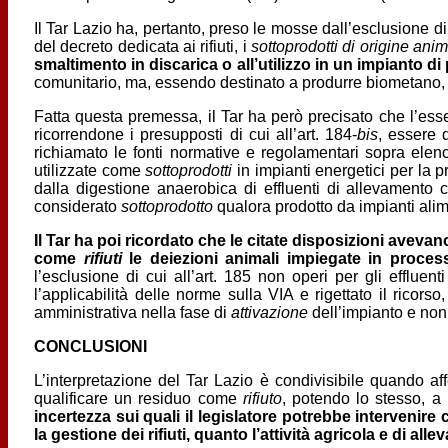
Il Tar Lazio ha, pertanto, preso le mosse dall’esclusione di
del decreto dedicata ai rifiuti, i
sottoprodotti di origine ani
smaltimento in discarica o
all’utilizzo in un impianto d
comunitario, ma, essendo destinato a produrre biometano, 
Fatta questa premessa, il Tar ha però precisato che l’esse
ricorrendone i presupposti di cui all’art. 184-
bis
, essere 
richiamato le fonti normative e regolamentari sopra elenca
utilizzate come
sottoprodotti
in impianti energetici per la 
dalla digestione anaerobica di effluenti di allevamento c
considerato
sottoprodotto
qualora prodotto da impianti alimen
Il Tar ha poi ricordato che le citate disposizioni avev
come
rifiuti
le deiezioni animali impiegate in process
l’esclusione di cui all’art. 185 non operi per gli effluen
l’applicabilità delle norme sulla VIA e rigettato il ricorso
amministrativa nella fase di
attivazione
dell’impianto e non 
CONCLUSIONI
L’interpretazione del Tar Lazio è condivisibile quando af
qualificare un residuo come
rifiuto
, potendo lo stesso, a 
incertezza sui quali il legislatore potrebbe intervenire
la gestione dei rifiuti, quanto l’attività agricola e di a