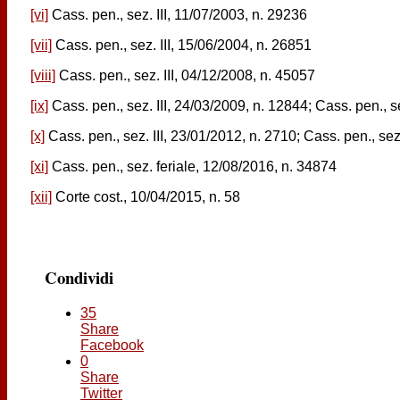
[vi]
Cass. pen., sez. III, 11/07/2003, n. 29236
[vii]
Cass. pen., sez. III, 15/06/2004, n. 26851
[viii]
Cass. pen., sez. III, 04/12/2008, n. 45057
[ix]
Cass. pen., sez. III, 24/03/2009, n. 12844; Cass. pen., s
[x]
Cass. pen., sez. III, 23/01/2012, n. 2710; Cass. pen., sez.
[xi]
Cass. pen., sez. feriale, 12/08/2016, n. 34874
[xii]
Corte cost., 10/04/2015, n. 58
Condividi
35
Share
Facebook
0
Share
Twitter