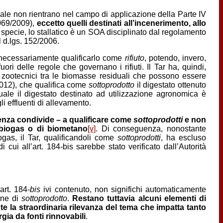
 quale non rientrano nel campo di applicazione della Parte IV
069/2009),
eccetto quelli destinati
all’incenerimento, allo
i specie, lo stallatico è un SOA disciplinato dal regolamento
 d.lgs. 152/2006.
ca necessariamente qualificarlo come
rifiuto
, potendo, invero,
ori delle regole che governano i rifiuti. Il Tar ha, quindi,
 zootecnici tra le biomasse residuali che possono essere
2012), che qualifica come
sottoprodotto
il digestato ottenuto
ale il digestato destinato ad utilizzazione agronomica è
li effluenti di allevamento.
ntenza condivide – a qualificare come
sottoprodotti
e non
i biogas o di biometano
[v]
. Di conseguenza, nonostante
iogas, il Tar, qualificandoli come
sottoprodotti
, ha escluso
i cui all’art. 184-bis sarebbe stato verificato dall’Autorità
art. 184-
bis
ivi contenuto, non significhi automaticamente
one di
sottoprodotto
.
Restano tuttavia alcuni elementi di
nte la straordinaria rilevanza del tema che impatta tanto
rgia da fonti rinnovabili
.