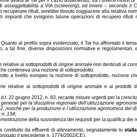
ne avanti al Tar per il Lazio sostenendo, tra i diversi motivi d
i assoggettabilità a VIA (
screening
); ed invero – secondo il 
ato recuperare rifiuti, avrebbe dovuto soggiacere alla relativa n
li impianti che svolgono talune operazioni di recupero rifiuti
Quanto al profilo sopra evidenziato, il Tar ha affrontato il tem
o, a tal fine, diverse disposizioni normative e regolamentari,
 relative ai sottoprodotti di origine animale non destinati al c
che conteneva una nozione di sottoprodotto;
rodotto a livello europeo la nozione di sottoprodotto, nozione c
ie relative ai sottoprodotti di origine animale e ai prodotti
d.l. 22 giugno 2012, n. 83, recante misure urgenti per la cresci
generali per la disciplina regionale dell’utilizzazione agronomi
152, nonché per la produzione e l’utilizzazione agronomica del di
 n. 134
;
dimostrazione della sussistenza dei requisiti per la qualifica dei
ra costituito da effluenti di allevamento, segnatamente lo
stalla
brogato il precedente n. 1774/2002/CE).