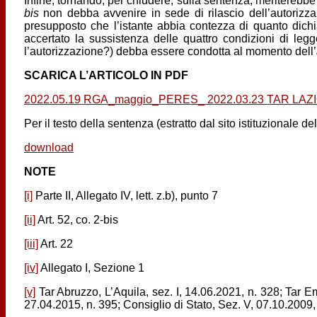
Infine, tornando, per chiudere, sulla sentenza, meriterebbe u
bis
non debba avvenire in sede di rilascio dell’autoriz
presupposto che l’istante abbia contezza di quanto dichi
accertato la sussistenza delle quattro condizioni di legg
l’autorizzazione?) debba essere condotta al momento dell’
SCARICA L’ARTICOLO IN PDF
2022.05.19 RGA_maggio_PERES_ 2022.03.23 TAR LAZIO
Per il testo della sentenza (estratto dal sito istituzionale de
download
NOTE
[i]
Parte II, Allegato IV, lett. z.b), punto 7
[ii]
Art. 52, co. 2-bis
[iii]
Art. 22
[iv]
Allegato I, Sezione 1
[v]
Tar Abruzzo, L’Aquila, sez. I, 14.06.2021, n. 328; Tar 
27.04.2015, n. 395; Consiglio di Stato, Sez. V, 07.10.2009,