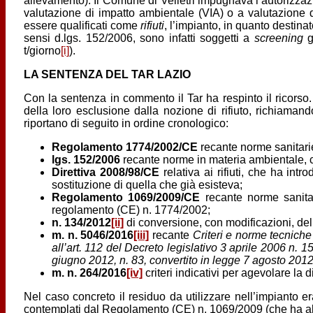
allevamento). Il Comune di Velletri impugnava l’autorizzazio
valutazione di impatto ambientale (VIA) o a valutazione d
essere qualificati come
rifiuti
, l’impianto, in quanto destin
sensi d.lgs. 152/2006, sono infatti soggetti a
screening
g
t/giorno
[i]
).
LA SENTENZA DEL TAR LAZIO
Con la sentenza in commento il Tar ha respinto il ricorso. 
della loro esclusione dalla nozione di rifiuto, richiamand
riportano di seguito in ordine cronologico:
Regolamento 1774/2002/CE
recante norme sanitarie
lgs. 152/2006
recante norme in materia ambientale, 
Direttiva 2008/98/CE
relativa ai rifiuti, che ha int
sostituzione di quella che già esisteva;
Regolamento 1069/2009/CE
recante norme sanitar
regolamento (CE) n. 1774/2002;
n. 134/2012
[ii]
di conversione, con modificazioni, del 
m. n. 5046/2016
[iii]
recante
Criteri e norme tecniche 
all’art. 112 del Decreto legislativo 3 aprile 2006 n. 
giugno 2012, n. 83, convertito in legge 7 agosto 2012
m. n. 264/2016
[iv]
criteri indicativi per agevolare la 
Nel caso concreto il residuo da utilizzare nell’impianto e
contemplati dal Regolamento (CE) n. 1069/2009 (che ha a