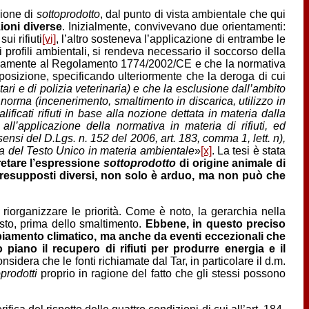
zione di
sottoprodotto
, dal punto di vista ambientale che qui
zioni diverse
. Inizialmente, convivevano due orientamenti:
i rifiuti
[vi]
, l’altro sosteneva l’applicazione di entrambe le
 profili ambientali, si rendeva necessario il soccorso della
usivamente al Regolamento 1774/2002/CE e che la normativa
osizione, specificando ulteriormente che la deroga di cui
utari e di polizia veterinaria) e che la esclusione dall’ambito
la norma (incenerimento, smaltimento in discarica, utilizzo in
icati rifiuti in base alla nozione dettata in materia dalla
i all’applicazione della normativa in materia di rifiuti, ed
nsi del D.Lgs. n. 152 del 2006, art. 183, comma 1, lett. n),
lina del Testo Unico in materia ambientale
»
[x]
. La tesi è stata
retare l’espressione
sottoprodotto
di origine animale di
 presupposti diversi, non solo è arduo, ma non può che
iorganizzare le priorità. Come è noto, la gerarchia nella
posto, prima dello smaltimento.
Ebbene, in questo preciso
ambiamento climatico, ma anche da eventi eccezionali che
iano il recupero di rifiuti per produrre energia e il
sidera che le fonti richiamate dal Tar, in particolare il d.m.
oprodotti
proprio in ragione del fatto che gli stessi possono