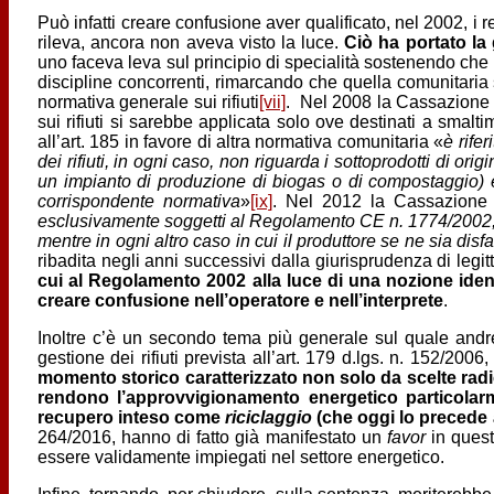
Può infatti creare confusione aver qualificato, nel 2002, i
rileva, ancora non aveva visto la luce.
Ciò ha portato la 
uno faceva leva sul principio di specialità sostenendo che 
discipline concorrenti, rimarcando che quella comunitaria s
normativa generale sui rifiuti
[vii]
. Nel 2008 la Cassazione 
sui rifiuti si sarebbe applicata solo ove destinati a smalt
all’art. 185 in favore di altra normativa comunitaria «
è rife
dei rifiuti, in ogni caso, non riguarda i sottoprodotti di or
un impianto di produzione di biogas o di compostaggio) e, 
corrispondente normativa
»
[ix]
. Nel 2012 la Cassazione
esclusivamente soggetti al Regolamento CE n. 1774/2002, sol
mentre in ogni altro caso in cui il produttore se ne sia dis
ribadita negli anni successivi dalla giurisprudenza di legit
cui al Regolamento 2002 alla luce di una nozione iden
creare confusione nell’operatore e nell’interprete
.
Inoltre c’è un secondo tema più generale sul quale andre
gestione dei rifiuti prevista all’art. 179 d.lgs. n. 152/200
momento storico caratterizzato non solo da scelte radic
rendono l’approvvigionamento energetico particolarme
recupero inteso come
riciclaggio
(che oggi lo precede a
264/2016, hanno di fatto già manifestato un
favor
in quest
essere validamente impiegati nel settore energetico.