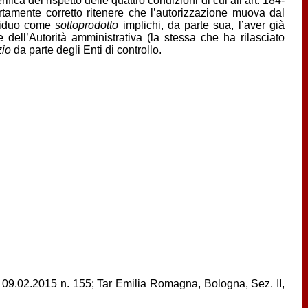
ica del rispetto delle quattro condizioni di cui all’art. 184-
rtamente corretto ritenere che l’autorizzazione muova dal
residuo come
sottoprodotto
implichi, da parte sua, l’aver già
 dell’Autorità amministrativa (la stessa che ha rilasciato
zio
da parte degli Enti di controllo.
, 09.02.2015 n. 155; Tar Emilia Romagna, Bologna, Sez. II,