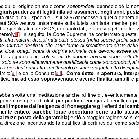
 residui di origine animale come
sottoprodotti
, quando cioè la no
giurisprudenza di legittimità ad assumere, negli anni, posi
la disciplina – speciale – sui SOA derogasse a quella generale su
ui SOA verteva unicamente sulla tutela sanitaria, mentre, per i
ha specificato che i SOA, in quanto tali, erano soggetti escl
imento
[viii]
. In seguito, la Corte Suprema ha confermato questa p
rita alla materia disciplinata dalla stessa (nella specie profili sal
igine animale destinati alle varie forme di smaltimento citate dal
cioè, quegli scarti di origine animale che devono essere qualif
 ha aggiunto che «
gli scarti di origine animali sono sottratt
o se sono effettivamente qualificabili come sottoprodotti, ai se
fatto per destinarli allo smaltimento restano soggetti alla discip
timità
[xi]
e dalla Consulta
[xii]
.
Come detto in apertura, interp
tica, ma ad esso sopravvenuta e avente finalità, ambiti e
bbe svolta una meditazione anche al fine di, eventualmente, r
6, pone il recupero di rifiuti per produrre energia al penultimo 
ali imposte dall’esigenza di fronteggiare gli effetti del c
nte critico, sarebbe forse opportuno porre sullo stesso p
l terzo posto della gerarchia)
e ciò a maggior ragione se si con
a direzione incentivando la qualifica di certi residui come
sott