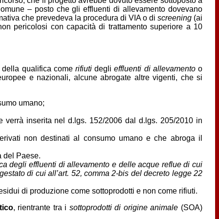
i ricorso, che il progetto avrebbe dovuto essere sottoposto a
Comune – posto che gli effluenti di allevamento dovevano
ormativa che prevedeva la procedura di VIA o di
screening
(ai
 non pericolosi con capacità di trattamento superiore a 10
a della qualifica come
rifiuti
degli
effluenti di allevamento
o
 europee e nazionali, alcune abrogate altre vigenti, che si
onsumo umano;
he verrà inserita nel d.lgs. 152/2006 dal d.lgs. 205/2010 in
 derivati non destinati al consumo umano e che abroga il
ta del Paese.
ca degli effluenti di allevamento e delle acque reflue di cui
gestato di cui all’art. 52, comma 2-bis del decreto legge 22
 residui di produzione come sottoprodotti e non come rifiuti.
tico
, rientrante tra i
sottoprodotti di origine animale
(SOA)