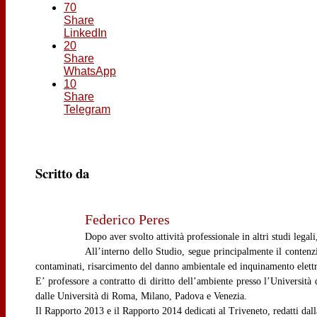
70
Share
LinkedIn
20
Share
WhatsApp
10
Share
Telegram
Scritto da
Federico Peres
Dopo aver svolto attività professionale in altri studi lega
All’interno dello Studio, segue principalmente il contenzi
contaminati, risarcimento del danno ambientale ed inquinamento elettro
E’ professore a contratto di diritto dell’ambiente presso l’Università
dalle Università di Roma, Milano, Padova e Venezia.
Il Rapporto 2013 e il Rapporto 2014 dedicati al Triveneto, redatti dall