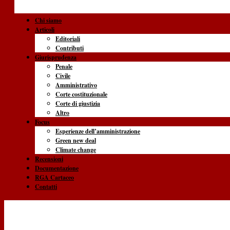
Chi siamo
Articoli
Editoriali
Contributi
Giurisprudenza
Penale
Civile
Amministrativo
Corte costituzionale
Corte di giustizia
Altro
Focus
Esperienze dell’amministrazione
Green new deal
Climate change
Recensioni
Documentazione
RGA Cartaceo
Contatti