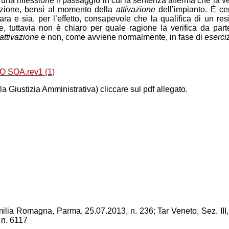
na riflessione il passaggio in cui la sentenza afferma che la verif
zazione, bensì al momento della
attivazione
dell’impianto. È ce
ara e sia, per l’effetto, consapevole che la qualifica di un 
e, tuttavia non è chiaro per quale ragione la verifica da parte
attivazione
e non, come avviene normalmente, in fase di
eserci
 SOA.rev1 (1)
lla Giustizia Amministrativa) cliccare sul pdf allegato.
Emilia Romagna, Parma, 25.07.2013, n. 236; Tar Veneto, Sez. III
 n. 6117