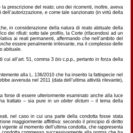
 la prescrizione del reato; uno dei ricorrenti, inoltre, aveva
 dell’autorizzazione, e come tale sanzionato (in virtù della
 che, in considerazione della natura di reato abituale della
o dei rifiuti: sotto tale profilo, la Corte (rifacendosi ad un
elativa ai reati permanenti, affermando che nell’ambito del
anche essere penalmente irrilevante, ma il complesso delle
o abituale.
i di cui all’art. 51, comma 3
bis
c.p.p., pertanto in forza della
ntemente alla L. 136/2010 che ha inserito la fattispecie nel
bbe avvenuta nel 2011 (data dell’ultima attività rilevante),
ita forse di essere ulteriormente esaminato anche alla luce
ha trattato – sia pure in un
obiter dictum
– il tema della
eati, nel caso in cui una parte della condotta fosse stata
ne maggiormente afflittiva: secondo il principio di diritto
) vigente al momento dell’ultima condotta, che rappresenta
o di condotta commesso successivamente alla norma che ha