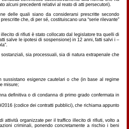
o alcuni precedenti relativi al reato di atti persecutori).
une delle quali siano da considerarsi prescritte secondo
rescritte che, di per sé, costituiscano una “serie rilevante”
ecito di rifiuti è stato collocato dal legislatore tra quelli di
i salve le ipotesi di sospensione) in 12 anni, fatti salvi i –
la”.
a sostanziali, sia processuali, sia di natura extrapenale che
on sussistano esigenze cautelari o che (in base al regime
re misure;
danna definitiva o di condanna di primo grado confermata in
/2016 (codice dei contratti pubblici), che richiama appunto
ività organizzate per il traffico illecito di rifiuti, volto a
iazioni criminali, ponendo concretamente a rischio i beni