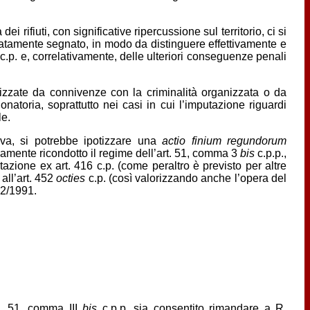
rifiuti, con significative ripercussione sul territorio, ci si
adeguatamente segnato, in modo da distinguere effettivamente e
c.p. e, correlativamente, delle ulteriori conseguenze penali
erizzate da connivenze con la criminalità organizzata o da
natoria, soprattutto nei casi in cui l’imputazione riguardi
le.
tiva, si potrebbe ipotizzare una
actio finium regundorum
vamente ricondotto il regime dell’art. 51, comma 3
bis
c.p.p.,
tazione ex art. 416 c.p. (come peraltro è previsto per altre
 all’art. 452
octies
c.p. (così valorizzando anche l’opera del
52/1991.
. 51, comma III
bis
c.p.p. sia consentito rimandare a R.