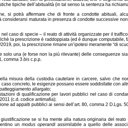
tiche tipiche dell’abitualità (in tal senso la sentenza ha richiamat
ne, si potrà affermare che di fronte a condotte abituali, alc
à considerarsi maturata in presenza di condotte successive non p
caso di specie – il reato di attività organizzate per il traffico ill
alchè la prescrizione è raddoppiata (ed è dunque computabile, fatt
L. 3/2019, poi, la prescrizione rimane un’ipotesi meramente “di scuo
sce solo una (e forse non la più rilevante) delle conseguenze si
 51, comma 3
bis
c.p.p.
 della misura della custodia cautelare in carcere, salvo che n
 al caso concreto, le esigenze possano essere soddisfatte con alt
d. patteggiamento allargato;
testazioni di qualificazione per lavori pubblici nel caso di con
2011 (c.d. codice antimafia);
one ad appalti pubblici ai sensi dell’art. 80, comma 2 D.Lgs. 50
stificazione se si ha mente alla natura originaria del reato di att
esentino un
modus operandi
assimilabile a quello delle assoc