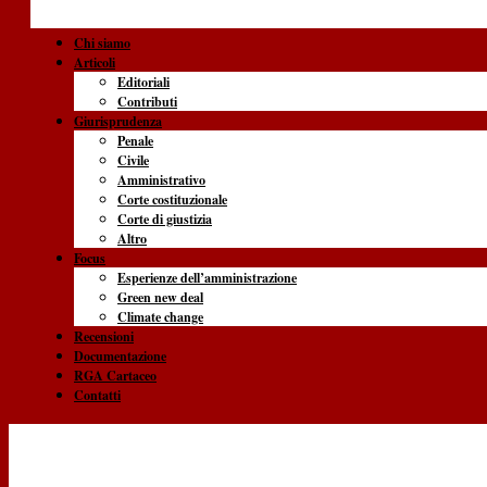
Chi siamo
Articoli
Editoriali
Contributi
Giurisprudenza
Penale
Civile
Amministrativo
Corte costituzionale
Corte di giustizia
Altro
Focus
Esperienze dell’amministrazione
Green new deal
Climate change
Recensioni
Documentazione
RGA Cartaceo
Contatti