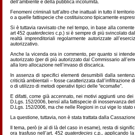
dell’ambiente e della pubblica incolumità.
Fenomeni criminali tutt’altro che inattuali in tutto il terr
o a quelle fattispecie che costituiscono tipicamente espress
Si è tuttavia ravvisato che nel tempo, in base alla corrente
art 452
quaterdecies
c.p.) si è sempre di più svincolato da
realtà imprenditoriali regolarmente autorizzate all’eserc
autorizzativo.
Anche la vicenda ora in commento, per quanto si intende dal
autorizzato (per di più autorizzato dal Commissario all’emerge
alla loro allocazione nell’invaso di discarica.
In assenza di specifici elementi desumibili dalla sentenz
criticità ambientali – fosse caratterizzata dall’infiltrazion
o di utilizzo di metodi operativi tipici delle “ecomafie”.
E difatti, come già accennato, nei motivi aggiunti uno dei 
D.Lgs. 152/2006, bensì alla fattispecie di inosservanza dell
D.Lgs. 152/2006, ma che nelle Regioni in cui vige lo stato 
La questione, tuttavia, non è stata trattata dalla Cassazione
Il tema, però (e al di là del caso in esame), resta di signi
ora trasfuso nell’art. 452
quaterdecies
c.p., applicando la