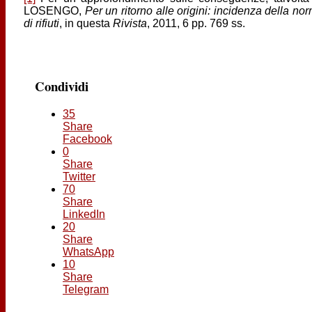
LOSENGO,
Per un ritorno alle origini: incidenza della norm
di rifiuti
, in questa
Rivista
, 2011, 6 pp. 769 ss.
Condividi
35
Share
Facebook
0
Share
Twitter
70
Share
LinkedIn
20
Share
WhatsApp
10
Share
Telegram