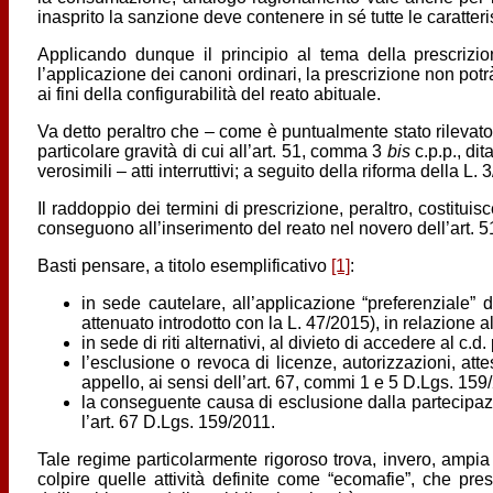
inasprito la sanzione deve contenere in sé tutte le caratteris
Applicando dunque il principio al tema della prescrizio
l’applicazione dei canoni ordinari, la prescrizione non potr
ai fini della configurabilità del reato abituale.
Va detto peraltro che – come è puntualmente stato rilevato nel 
particolare gravità di cui all’art. 51, comma 3
bis
c.p.p., dit
verosimili – atti interruttivi; a seguito della riforma della 
Il raddoppio dei termini di prescrizione, peraltro, costitui
conseguono all’inserimento del reato nel novero dell’art.
Basti pensare, a titolo esemplificativo
[1]
:
in sede cautelare, all’applicazione “preferenziale”
attenuato introdotto con la L. 47/2015), in relazione
in sede di riti alternativi, al divieto di accedere al c.
l’esclusione o revoca di licenze, autorizzazioni, at
appello, ai sensi dell’art. 67, commi 1 e 5 D.Lgs. 159/
la conseguente causa di esclusione dalla partecipazi
l’art. 67 D.Lgs. 159/2011.
Tale regime particolarmente rigoroso trova, invero, ampia giu
colpire quelle attività definite come “ecomafie”, che pr