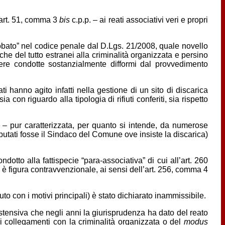
l’art. 51, comma 3
bis
c.p.p. – ai reati associativi veri e propri
nglobato” nel codice penale dal D.Lgs. 21/2008, quale novello
che del tutto estranei alla criminalità organizzata e persino
essere condotte sostanzialmente difformi dal provvedimento
i hanno agito infatti nella gestione di un sito di discarica
 con riguardo alla tipologia di rifiuti conferiti, sia rispetto
o – pur caratterizzata, per quanto si intende, da numerose
imputati fosse il Sindaco del Comune ove insiste la discarica)
otto alla fattispecie “para-associativa” di cui all’art. 260
a è figura contravvenzionale, ai sensi dell’art. 256, comma 4
to con i motivi principali) è stato dichiarato inammissibile.
 estensiva che negli anni la giurisprudenza ha dato del reato
di collegamenti con la criminalità organizzata o del
modus