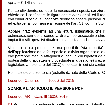
operandi
della stessa.
Pur condividendo, dunque, la necessaria risposta sanzionatori
chiede se il confine tra le figure contravvenzionali ed il re
con chiari criteri quali condotte debbano essere passibili 
ed extrapenali connesse al regime dell’art. 51, comma 3
bi
Appare infatti evidente, ad una lettura sistematica, che 
estrinsecazioni della condotta di stampo associativo strid
impianti o siti operativi ritualmente autorizzati, che tuttavia
Volendo allora prospettare una possibile “via d’uscita”
dell’applicazione della fattispecie di attività organizzate,
che potrebbe meglio attagliarsi ai casi in cui l’ipotesi de
ipotesi della disposizione procedurale in questione) o ex art
legislatore ambientale del 2015) o nei casi in cui sia conte
Per il testo della sentenza (estratto dal sito della Corte di
Losengo_Cass. pen., n. 16036 del 2019
SCARICA L’ARTICOLO IN VERSIONE PDF
Losengo_ART_Cass III 16036.2019
[1]
Per un approfondimento sulle conseguenze, talvolta “