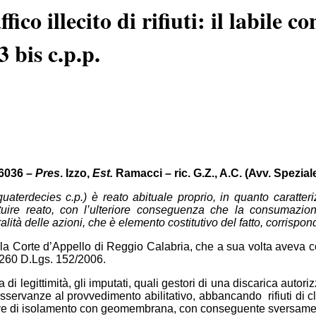
fico illecito di rifiuti: il labile c
3 bis c.p.p.
16036 –
Pres
. Izzo,
Est.
Ramacci – ric. G.Z., A.C. (Avv. Spezial
 quaterdecies c.p.) è reato abituale proprio, in quanto caratter
uire reato, con l’ulteriore conseguenza che la consumazione 
 pluralità delle azioni, che è elemento costitutivo del fatto, corris
la Corte d’Appello di Reggio Calabria, che a sua volta aveva co
. 260 D.Lgs. 152/2006.
a di legittimità, gli imputati, quali gestori di una discarica auto
sservanze al provvedimento abilitativo, abbancando rifiuti di cla
 prive di isolamento con geomembrana, con conseguente sversame