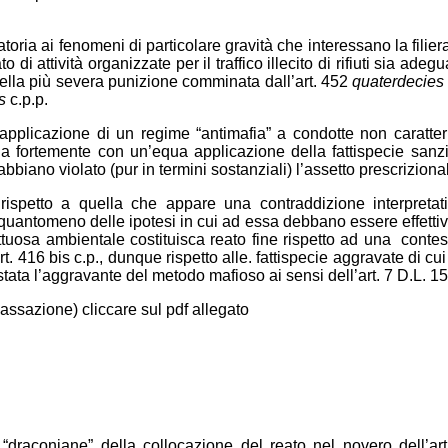
a ai fenomeni di particolare gravità che interessano la filiera dei 
ato di attività organizzate per il traffico illecito di rifiuti sia 
della più severa punizione comminata dall’art. 452
quaterdecies
s
c.p.p.
l’applicazione di un regime “antimafia” a condotte non caratt
a fortemente con un’equa applicazione della fattispecie sanzio
 abbiano violato (pur in termini sostanziali) l’assetto prescriziona
 rispetto a quella che appare una contraddizione interpreta
 o quantomeno delle ipotesi in cui ad essa debbano essere effetti
littuosa ambientale costituisca reato fine rispetto ad una contes
. 416 bis c.p., dunque rispetto alle. fattispecie aggravate di cui
stata l’aggravante del metodo mafioso ai sensi dell’art. 7 D.L. 1
 Cassazione) cliccare sul pdf allegato
draconiane” della collocazione del reato nel novero dell’art