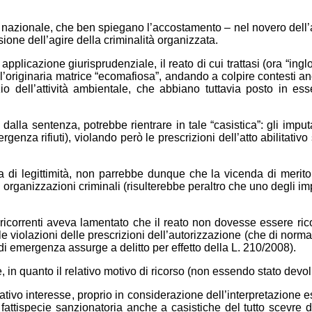
itorio nazionale, che ben spiegano l’accostamento – nel novero del
ione dell’agire della criminalità organizzata.
 applicazione giurisprudenziale, il reato di cui trattasi (ora “i
ll’originaria matrice “ecomafiosa”, andando a colpire contesti an
izio dell’attività ambientale, che abbiano tuttavia posto in 
la sentenza, potrebbe rientrare in tale “casistica”: gli imputat
nza rifiuti), violando però le prescrizioni dell’atto abilitativo sia
a di legittimità, non parrebbe dunque che la vicenda di merit
e di organizzazioni criminali (risulterebbe peraltro che uno degli 
ricorrenti aveva lamentato che il reato non dovesse essere ricond
e violazioni delle prescrizioni dell’autorizzazione (che di norm
di emergenza assurge a delitto per effetto della L. 210/2008).
, in quanto il relativo motivo di ricorso (non essendo stato devolu
ficativo interesse, proprio in considerazione dell’interpretazione
 fattispecie sanzionatoria anche a casistiche del tutto scevre 