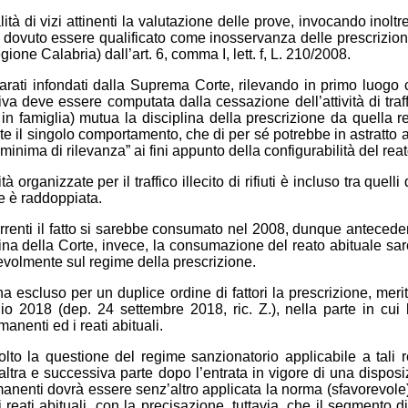
tà di vizi attinenti la valutazione delle prove, invocando inoltre
ù, dovuto essere qualificato come inosservanza delle prescrizioni
one Calabria) dall’art. 6, comma I, lett. f, L. 210/2008.
chiarati infondati dalla Suprema Corte, rilevando in primo luogo
va deve essere computata dalla cessazione dell’attività di traffic
in famiglia) mutua la disciplina della prescrizione da quella r
e il singolo comportamento, che di per sé potrebbe in astratto 
inima di rilevanza” ai fini appunto della configurabilità del reat
à organizzate per il traffico illecito di rifiuti è incluso tra quell
ne è raddoppiata.
icorrenti il fatto si sarebbe consumato nel 2008, dunque antecede
ina della Corte, invece, la consumazione del reato abituale sare
volmente sul regime della prescrizione.
ha escluso per un duplice ordine di fattori la prescrizione, mer
o 2018 (dep. 24 settembre 2018, ric. Z.), nella parte in cui 
anenti ed i reati abituali.
to la questione del regime sanzionatorio applicabile a tali r
ra e successiva parte dopo l’entrata in vigore di una disposizio
anenti dovrà essere senz’altro applicata la norma (sfavorevole
reati abituali, con la precisazione, tuttavia, che il segment