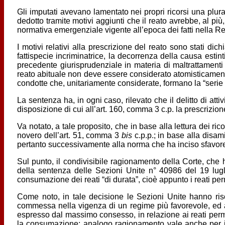
Gli imputati avevano lamentato nei propri ricorsi una plurali
dedotto tramite motivi aggiunti che il reato avrebbe, al pi
normativa emergenziale vigente all’epoca dei fatti nella Regi
I motivi relativi alla prescrizione del reato sono stati di
fattispecie incriminatrice, la decorrenza della causa estinti
precedente giurisprudenziale in materia di maltrattamenti 
reato abituale non deve essere considerato atomisticament
condotte che, unitariamente considerate, formano la “serie m
La sentenza ha, in ogni caso, rilevato che il delitto di attivit
disposizione di cui all’art. 160, comma 3 c.p. la prescrizio
Va notato, a tale proposito, che in base alla lettura dei r
novero dell’art. 51, comma 3
bis
c.p.p.; in base alla disam
pertanto successivamente alla norma che ha inciso sfavore
Sul punto, il condivisibile ragionamento della Corte, che 
della sentenza delle Sezioni Unite n° 40986 del 19 lugli
consumazione dei reati “di durata”, cioè appunto i reati perm
Come noto, in tale decisione le Sezioni Unite hanno risol
commessa nella vigenza di un regime più favorevole, ed alt
espresso dal massimo consesso, in relazione ai reati perm
la consumazione; analogo ragionamento vale anche per i 