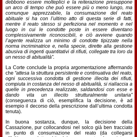
debbono essere molteplici e la reiterazione presuppone
un arco di tempo che può essere più o meno lungo, ma
comunque apprezzabile, la consumazione del reato
abituale si ha con l’ultimo atto di questa serie di fatti,
mentre il reato stesso si perfeziona nel momento e nel
luogo in cui le condotte poste in essere diventano
complessivamente riconoscibili, e ciò avviene quando
l’agente realizza un minimo di condotte tipizzate nella
norma incriminatrice e, nella specie, dirette alla gestione
abusiva di ingenti quantitativi di rifiuti, collegate tra loro da
un nesso di abitualità”.
La Corte conclude la propria argomentazione affermando
che
“attesa la struttura persistente e continuativa del reato,
ogni successiva condotta di gestione illecita dei rifiuti,
compiuta in costanza del nesso di abitualità, si riallaccia a
quelle in precedenza realizzate, saldandosi con esse e
dando vita un illecito strutturalmente unitaria”
(conseguenza di ciò, esemplifica la decisione, è ad
esempio il decorso della prescrizione dall’ultima condotta
tenuta).
In buona sostanza, dunque, la decisione della
Cassazione, pur collocandosi nel solco già ben tracciato
in punto di consumazione del reato (da collegarsi