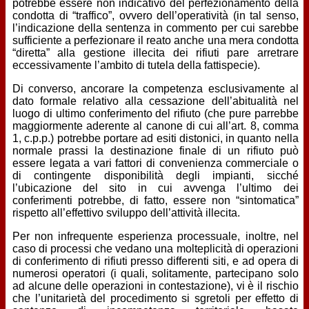
potrebbe essere non indicativo del perfezionamento della
condotta di “traffico”, ovvero dell’operatività (in tal senso,
l’indicazione della sentenza in commento per cui sarebbe
sufficiente a perfezionare il reato anche una mera condotta
“diretta” alla gestione illecita dei rifiuti pare arretrare
eccessivamente l’ambito di tutela della fattispecie).
Di converso, ancorare la competenza esclusivamente al
dato formale relativo alla cessazione dell’abitualità nel
luogo di ultimo conferimento del rifiuto (che pure parrebbe
maggiormente aderente al canone di cui all’art. 8, comma
1, c.p.p.) potrebbe portare ad esiti distonici, in quanto nella
normale prassi la destinazione finale di un rifiuto può
essere legata a vari fattori di convenienza commerciale o
di contingente disponibilità degli impianti, sicché
l’ubicazione del sito in cui avvenga l’ultimo dei
conferimenti potrebbe, di fatto, essere non “sintomatica”
rispetto all’effettivo sviluppo dell’attività illecita.
Per non infrequente esperienza processuale, inoltre, nel
caso di processi che vedano una molteplicità di operazioni
di conferimento di rifiuti presso differenti siti, e ad opera di
numerosi operatori (i quali, solitamente, partecipano solo
ad alcune delle operazioni in contestazione), vi è il rischio
che l’unitarietà del procedimento si sgretoli per effetto di