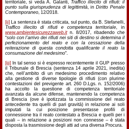
territoriale, si veda A. Galanti,
Traffico illecito di rifiuti: il
punto sulla giurisprudenza di legittimità
, in
Diritto Penale
Contemporaneo
, 12/2018.
[ii]
La sentenza è stata criticata, sul punto, da B. Stefanelli,
Traffico illecito di rifiuti e competenza territoriale
, in
www.ambientesicurezzaweb.it
n. 8/2017, ribadendo che
“
solo con l’arrivo dei rifiuti nei siti di destino si determina il
perfezionamento del reato e con la cessazione della
reiterazione di questa condotta qualificante il reato la
consumazione del medesimo
”.
[iii]
In tal senso si è espresso recentemente il GUP presso
il Tribunale di Brescia (sentenza 14 aprile 2021, inedita)
che, nell’ambito di un medesimo procedimento relativo
alla gestione di diverse tipologie di rifiuti (con plurime
contestazioni del previgente art. 260 D.Lgs. n. 152/2006)
ha accolto la questione di competenza territoriale
avanzata da alcune difense, mantenendo la competenza
di Brescia (ove è ipotizzata la commissione del reato
antecedente tra quelli di pari gravità) in relazione ai soli
imputati la cui posizione presentasse profili di
connessione tra il reato contestato a Brescia e quelli per i
quali – in relazione a posizioni non connesse – è stata
disposta la trasmissione degli atti ad una diversa Procura.