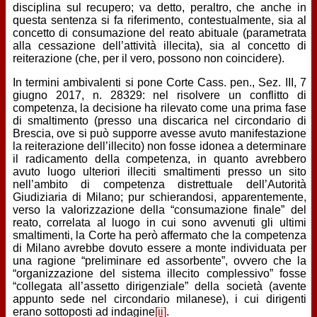
disciplina sul recupero; va detto, peraltro, che anche in
questa sentenza si fa riferimento, contestualmente, sia al
concetto di consumazione del reato abituale (parametrata
alla cessazione dell’attività illecita), sia al concetto di
reiterazione (che, per il vero, possono non coincidere).
In termini ambivalenti si pone Corte Cass. pen., Sez. III, 7
giugno 2017, n. 28329: nel risolvere un conflitto di
competenza, la decisione ha rilevato come una prima fase
di smaltimento (presso una discarica nel circondario di
Brescia, ove si può supporre avesse avuto manifestazione
la reiterazione dell’illecito) non fosse idonea a determinare
il radicamento della competenza, in quanto avrebbero
avuto luogo ulteriori illeciti smaltimenti presso un sito
nell’ambito di competenza distrettuale dell’Autorità
Giudiziaria di Milano; pur schierandosi, apparentemente,
verso la valorizzazione della “consumazione finale” del
reato, correlata al luogo in cui sono avvenuti gli ultimi
smaltimenti, la Corte ha però affermato che la competenza
di Milano avrebbe dovuto essere a monte individuata per
una ragione “preliminare ed assorbente”, ovvero che la
“organizzazione del sistema illecito complessivo” fosse
“collegata all’assetto dirigenziale” della società (avente
appunto sede nel circondario milanese), i cui dirigenti
erano sottoposti ad indagine
[ii]
.