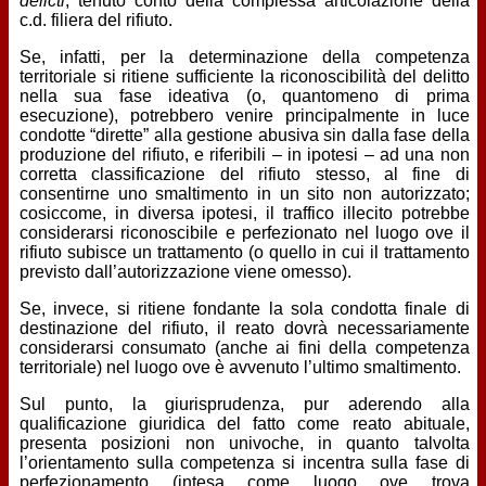
delicti
, tenuto conto della complessa articolazione della
c.d. filiera del rifiuto.
Se, infatti, per la determinazione della competenza
territoriale si ritiene sufficiente la riconoscibilità del delitto
nella sua fase ideativa (o, quantomeno di prima
esecuzione), potrebbero venire principalmente in luce
condotte “dirette” alla gestione abusiva sin dalla fase della
produzione del rifiuto, e riferibili – in ipotesi – ad una non
corretta classificazione del rifiuto stesso, al fine di
consentirne uno smaltimento in un sito non autorizzato;
cosiccome, in diversa ipotesi, il traffico illecito potrebbe
considerarsi riconoscibile e perfezionato nel luogo ove il
rifiuto subisce un trattamento (o quello in cui il trattamento
previsto dall’autorizzazione viene omesso).
Se, invece, si ritiene fondante la sola condotta finale di
destinazione del rifiuto, il reato dovrà necessariamente
considerarsi consumato (anche ai fini della competenza
territoriale) nel luogo ove è avvenuto l’ultimo smaltimento.
Sul punto, la giurisprudenza, pur aderendo alla
qualificazione giuridica del fatto come reato abituale,
presenta posizioni non univoche, in quanto talvolta
l’orientamento sulla competenza si incentra sulla fase di
perfezionamento (intesa come luogo ove trova