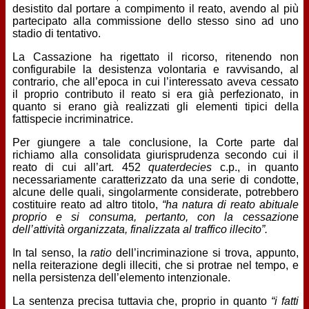
desistito dal portare a compimento il reato, avendo al più
partecipato alla commissione dello stesso sino ad uno
stadio di tentativo.
La Cassazione ha rigettato il ricorso, ritenendo non
configurabile la desistenza volontaria e ravvisando, al
contrario, che all’epoca in cui l’interessato aveva cessato
il proprio contributo il reato si era già perfezionato, in
quanto si erano già realizzati gli elementi tipici della
fattispecie incriminatrice.
Per giungere a tale conclusione, la Corte parte dal
richiamo alla consolidata giurisprudenza secondo cui il
reato di cui all’art. 452
quaterdecies
c.p., in quanto
necessariamente caratterizzato da una serie di condotte,
alcune delle quali, singolarmente considerate, potrebbero
costituire reato ad altro titolo,
“ha natura di reato abituale
proprio e si consuma, pertanto, con la cessazione
dell’attività organizzata, finalizzata al traffico illecito”.
In tal senso, la
ratio
dell’incriminazione si trova, appunto,
nella reiterazione degli illeciti, che si protrae nel tempo, e
nella persistenza dell’elemento intenzionale.
La sentenza precisa tuttavia che, proprio in quanto
“i fatti