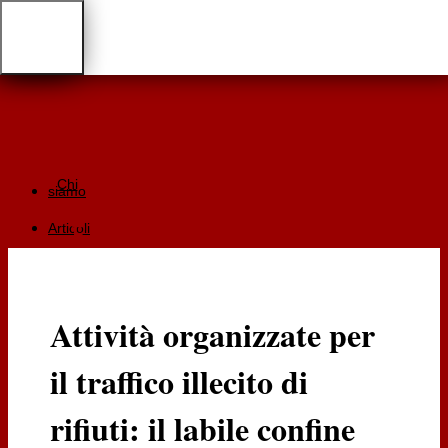
Chi
siamo
Articoli
Giurisprudenza
Focus
Attività organizzate per
Recensioni
il traffico illecito di
Documentazione
RGA
rifiuti: il labile confine
Cartaceo