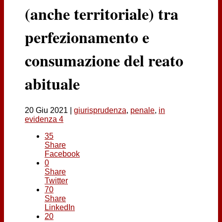
Contatti
(anche territoriale) tra
perfezionamento e
consumazione del reato
abituale
20 Giu 2021
|
giurisprudenza
,
penale
,
in
evidenza 4
35
Share
Facebook
0
Share
Twitter
70
Share
LinkedIn
20