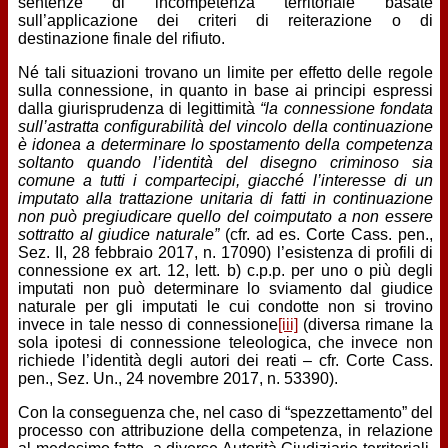
sentenze di incompetenza territoriale basate
sull’applicazione dei criteri di reiterazione o di
destinazione finale del rifiuto.
Né tali situazioni trovano un limite per effetto delle regole
sulla connessione, in quanto in base ai principi espressi
dalla giurisprudenza di legittimità
“la connessione fondata
sull’astratta configurabilità del vincolo della continuazione
è idonea a determinare lo spostamento della competenza
soltanto quando l’identità del disegno criminoso sia
comune a tutti i compartecipi, giacché l’interesse di un
imputato alla trattazione unitaria di fatti in continuazione
non può pregiudicare quello del coimputato a non essere
sottratto al giudice naturale”
(cfr. ad es. Corte Cass. pen.,
Sez. II, 28 febbraio 2017, n. 17090) l’esistenza di profili di
connessione ex art. 12, lett. b) c.p.p. per uno o più degli
imputati non può determinare lo sviamento dal giudice
naturale per gli imputati le cui condotte non si trovino
invece in tale nesso di connessione
[iii]
(diversa rimane la
sola ipotesi di connessione teleologica, che invece non
richiede l’identità degli autori dei reati – cfr. Corte Cass.
pen., Sez. Un., 24 novembre 2017, n. 53390).
Con la conseguenza che, nel caso di “spezzettamento” del
processo con attribuzione della competenza, in relazione