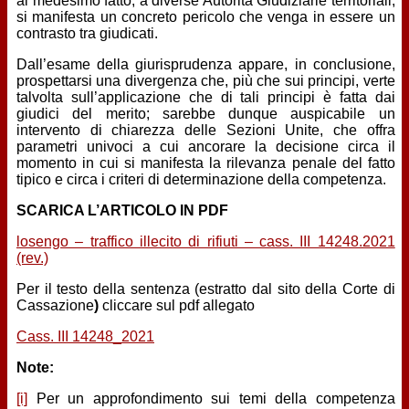
al medesimo fatto, a diverse Autorità Giudiziarie territoriali,
si manifesta un concreto pericolo che venga in essere un
contrasto tra giudicati.
Dall’esame della giurisprudenza appare, in conclusione,
prospettarsi una divergenza che, più che sui principi, verte
talvolta sull’applicazione che di tali principi è fatta dai
giudici del merito; sarebbe dunque auspicabile un
intervento di chiarezza delle Sezioni Unite, che offra
parametri univoci a cui ancorare la decisione circa il
momento in cui si manifesta la rilevanza penale del fatto
tipico e circa i criteri di determinazione della competenza.
SCARICA L’ARTICOLO IN PDF
losengo – traffico illecito di rifiuti – cass. III 14248.2021
(rev.)
Per il testo della sentenza (estratto dal sito della Corte di
Cassazione
)
cliccare sul pdf allegato
Cass. III 14248_2021
Note:
[i]
Per un approfondimento sui temi della competenza