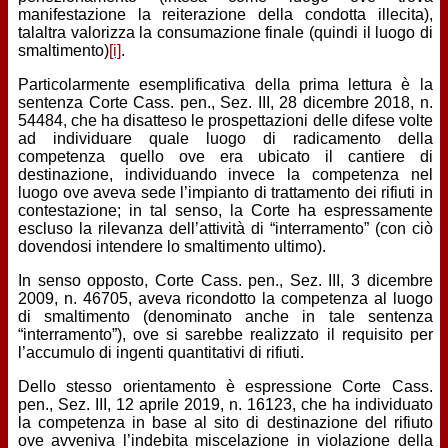
manifestazione la reiterazione della condotta illecita),
talaltra valorizza la consumazione finale (quindi il luogo di
smaltimento)
[i]
.
Particolarmente esemplificativa della prima lettura è la
sentenza Corte Cass. pen., Sez. III, 28 dicembre 2018, n.
54484, che ha disatteso le prospettazioni delle difese volte
ad individuare quale luogo di radicamento della
competenza quello ove era ubicato il cantiere di
destinazione, individuando invece la competenza nel
luogo ove aveva sede l’impianto di trattamento dei rifiuti in
contestazione; in tal senso, la Corte ha espressamente
escluso la rilevanza dell’attività di “interramento” (con ciò
dovendosi intendere lo smaltimento ultimo).
In senso opposto, Corte Cass. pen., Sez. III, 3 dicembre
2009, n. 46705, aveva ricondotto la competenza al luogo
di smaltimento (denominato anche in tale sentenza
“interramento”), ove si sarebbe realizzato il requisito per
l’accumulo di ingenti quantitativi di rifiuti.
Dello stesso orientamento è espressione Corte Cass.
pen., Sez. III, 12 aprile 2019, n. 16123, che ha individuato
la competenza in base al sito di destinazione del rifiuto
ove avveniva l’indebita miscelazione in violazione della