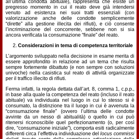
all’ultima condotta abituale), rappresenta che esiste un
pregresso momento in cui il reato deve già intendersi
venuto ad esistenza nei suoi tratti essenziali (con
valorizzazione anche delle condotte semplicemente
“dirette” alla gestione illecita dei rifiuti), e ciò consente
l’incriminazione del concorrente, sebbene non si sia
ancora verificata la consumazione “finale” del reato.
Considerazioni in tema di competenza territoriale
L’argomento sviluppato nella decisione in esame merita di
essere approfondito in relazione ad un tema che risulta
sempre fortemente dibattuto (e non sempre con soluzioni
univoche) nella casistica sul reato di attività organizzate
per il traffico illecito di rifiuti.
Ferma infatti, la regola dettata dall’art. 8, comma 1, c.p.p.,
in base alla quale la competenza del reato (incluso il reato
abituale) va individuata nel luogo in cui lo stesso si è
consumato, la distinzione tra il luogo in cui è avvenuta la
“consumazione finale” (ovvero l’ultima delle condotte
avvinte da un nesso di abitualità) o quello in cui può
ritenersi riconoscibile quel perfezionamento (o, per così
dire, “consumazione iniziale”), comporta esiti radicalmente
differenti circa l’effettiva individuazione del
locus commissi