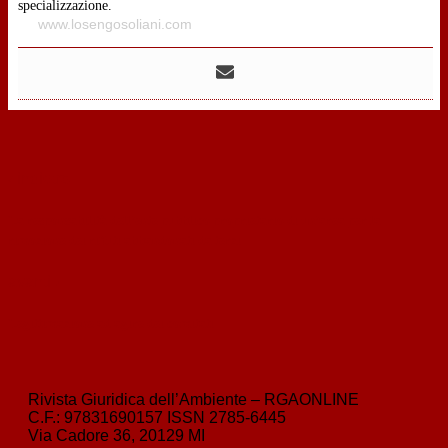
specializzazione.
www.losengosoliani.com
‹
indietro
La responsabilità dell’ente pubblico proprietario di un’area per la
rimozione dei rifiuti abbandonati da terzi
avanti
›
Legittimazione ad agire dei comitati
Rivista Giuridica dell’Ambiente – RGAONLINE
C.F.:
97831690157
ISSN
2785-6445
Via Cadore 36, 20129 MI