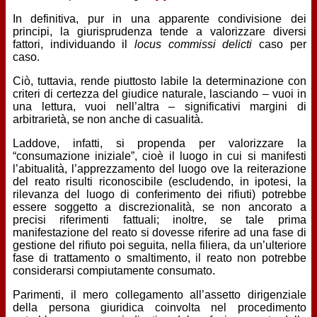
In definitiva, pur in una apparente condivisione dei
principi, la giurisprudenza tende a valorizzare diversi
fattori, individuando il
locus commissi delicti
caso per
caso.
Ciò, tuttavia, rende piuttosto labile la determinazione con
criteri di certezza del giudice naturale, lasciando – vuoi in
una lettura, vuoi nell’altra – significativi margini di
arbitrarietà, se non anche di casualità.
Laddove, infatti, si propenda per valorizzare la
“consumazione iniziale”, cioè il luogo in cui si manifesti
l’abitualità, l’apprezzamento del luogo ove la reiterazione
del reato risulti riconoscibile (escludendo, in ipotesi, la
rilevanza del luogo di conferimento dei rifiuti) potrebbe
essere soggetto a discrezionalità, se non ancorato a
precisi riferimenti fattuali; inoltre, se tale prima
manifestazione del reato si dovesse riferire ad una fase di
gestione del rifiuto poi seguita, nella filiera, da un’ulteriore
fase di trattamento o smaltimento, il reato non potrebbe
considerarsi compiutamente consumato.
Parimenti, il mero collegamento all’assetto dirigenziale
della persona giuridica coinvolta nel procedimento