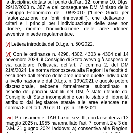
la disciplina dettata sul punto dall’art. 12, comma 10, Dlgs.
29/12/2003 n. 387 e dal conseguente DM Ministro dello
Sviluppo Economico del 10/9/2010 (“Linee Guida per
l’autorizzazione da fonti rinnovabili”), che dettavano i
criteri e i principi per l’individuazione delle aree non
idonee, mentre l’individuazione delle aree idonee
avveniva in sede regolamentare.
[v]
Lettera introdotta del D.Lgs. n. 50/2022.
[vi]
Con le ordinanze n. 4298, 4302, 4303 e 4304 del 14
novembre 2024, il Consiglio di Stato aveva già sospeso in
via cautelare l’efficacia dell’art. 7 comma 2, del DM
21/6/2024. La norma riconosceva alla Regioni la facoltà di
escludere dall’elenco delle aree idonee quelle individuate
a livello nazionale dal D.Lgs. n. 199/2021 e questo potere
discrezionale, sebbene formalmente subordinato al
rispetto dei principi stabiliti nel DM, è stato ritenuto dal
Consiglio di Stato incompatibile con lo
status
di idoneità
attribuito dal legislatore statale alle aree elencate nel
comma 8 dell’art. 20 del D.Lgs. n. 199/2021.
[vii]
Precisamente, TAR Lazio, sez. III, con la sentenza 13
maggio 2025 n. 1955 ha annullato l’art. 7, commi, 2 e 3 del
D.M. 21 giugno 2024 laddove: a) consentiva alle Regioni