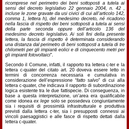
ricomprese nel perimetro dei beni sottoposti a tutela ai
sensi del decreto legislativo 22 gennaio 2004, n. 42 ,
incluse le zone gravate da usi civici di cui all’articolo 142,
comma 1, lettera h), del medesimo decreto, né ricadono
nella fascia di rispetto dei beni sottoposti a tutela ai sensi
della parte seconda oppure dell’articolo 136 del
medesimo decreto legislativo. Ai soli fini della presente
lettera, la fascia di rispetto è determinata considerando
una distanza dal perimetro di beni sottoposti a tutela di tre
chilometri per gli impianti eolici e di cinquecento metri per
gli impianti fotovoltaici
”.
Secondo il Comune, infatti, il rapporto tra lettera c-ter e la
lettera c-quater del citato art. 20 doveva essere letto in
termini di concorrenza necessaria e cumulativa in
considerazione dell’espressione “
fatto salvo
” di cui alla
lettera c-quater, che indicava il rapporto di subordinazione
logica esistente tra le due fattispecie. Di conseguenza, in
base a questa interpretazione, un’area era qualificabile
come idonea
ex lege
solo se possedeva congiuntamente
sia i requisiti di prossimità infrastrutturale e produttiva
previsti dalla lettera c-ter, sia i presupposti connessi ai
vincoli paesaggistici e alle fasce di rispetto dettati dalla
lettera c-quater.