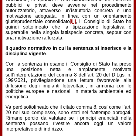
pubblici e privati deve avvenire nel procedimento
autorizzatorio, attraverso un’istruttoria concreta e una
motivazione adeguata. In linea con un orientamento
giurisprudenziale consolidato
[iii]
, il Consiglio di Stato ha
quindi sottolineato che la tipizzazione legislativa è
superabile nella singola fattispecie concreta, seppur con
una motivazione rafforzata.
Il quadro normativo in cui la sentenza si inserisce e la
disciplina vigente.
Con la sentenza in esame il Consiglio di Stato ha preso
una posizione netta e ampiamente motivata
sull’interpretazione del comma 8 dell’art. 20 del D.Lgs. n.
199/2021, privilegiandone una lettura favorevole alla
diffusione degli impianti fotovoltaici, in armonia con le
politiche europee e nazionali in materia ambientale ed
energetica.
Va però sottolineato che il citato comma 8, così come l’art.
20 nel suo complesso, sono stati nel frattempo abrogati.
Rimane perciò da valutare se i principi enunciati nella
sentenza possano rivestire ancora oggi un valore
interpretativo o di indirizzo.