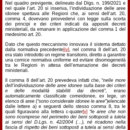
Nel quadro previgente, delineato dal Dlgs. n. 199/2021 e
nel quale l’art. 20 si inseriva, l’individuazione delle aree
idonee spettava alle Regioni che, ai sensi dell’art. 20,
comma 4, dovevano provvedervi con legge sulla scorta
dei principi e dei criteri indicati da appositi decreti
ministeriali, da emanare in applicazione del comma 1 del
medesimo art. 20.
Dato che questo meccanismo innovava il sistema dettato
dalla normativa precedente
[iv]
, nel comma 8 dell’art. 20
era stato introdotto un regime transitorio, diretto a garantire
una cornice normativa uniforme ed evitare disomogeneità
tra le Regioni in attesa dell’emanazione dei decreti
ministeriali.
Il comma 8 dell’art. 20 prevedeva infatti che, “
nelle more
dell’individuazione delle aree idonee sulla base dei criteri
e delle modalità stabiliti dai decreti”,
erano
automaticamente classificate comeidonee, ex lege, un
elenco di aree (
“sono considerate idonee le aree
”)elencate
dalle lettere a) e seguenti dello stesso comma 8, tra le
quali figuravano alla lettera c-quater
[v]
“le aree che non
sono ricomprese nel perimetro dei beni sottoposti a tutela
ai sensi del D.Lgs. n. 42/2004 (…), né ricadono nella
fascia di rispetto dei beni sottoposti a tutela ai sensi della