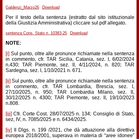
Galdenzi_Marzo26
Download
Per il testo della sentenza (estratto dal sito istituzionale
della Giustizia Amministrativa) cliccare sul pdf allegato.
sentenza Cons. Stato n. 10383-25
Download
NOTE:
[i]
Sul punto, oltre alle pronunce richiamate nella sentenza
in commento, cfr. TAR Sicilia, Catania, sez. I, 6/02/2024
n.430; TAR Piemonte, sez. II, 4/11/2024, n. 820; TAR
Sardegna, sez. I, 1/10/2021 n. 671.
[ii]
Sul punto, oltre alle pronunce richiamate nella sentenza
in commento, cfr. TAR Lombardia, Brescia, sez. I,
27/10/2025, n. 950; TAR Lombardia Milano, sez. II,
30/12/2025 n. 4300; TAR Piemonte, sez. II, 19/10/2023
n.808.
[iii]
Cfr. Corte Cost. 28/07/2025 n. 134; Consiglio di Stato,
sez, IV, n. 7085/2025 e n. 6434/2025.
[iv]
Il Dlgs. n. 199 /2021, che dà attuazione alla direttiva
europea 2018/2001, superava in materia di “aree idonee”