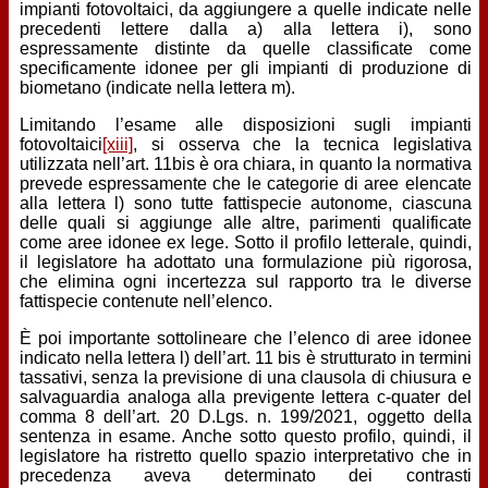
impianti fotovoltaici, da aggiungere a quelle indicate nelle
precedenti lettere dalla a) alla lettera i), sono
espressamente distinte da quelle classificate come
specificamente idonee per gli impianti di produzione di
biometano (indicate nella lettera m).
Limitando l’esame alle disposizioni sugli impianti
fotovoltaici
[xiii]
, si osserva che la tecnica legislativa
utilizzata nell’art. 11bis è ora chiara, in quanto la normativa
prevede espressamente che le categorie di aree elencate
alla lettera l) sono tutte fattispecie autonome, ciascuna
delle quali si aggiunge alle altre, parimenti qualificate
come aree idonee ex lege. Sotto il profilo letterale, quindi,
il legislatore ha adottato una formulazione più rigorosa,
che elimina ogni incertezza sul rapporto tra le diverse
fattispecie contenute nell’elenco.
È poi importante sottolineare che l’elenco di aree idonee
indicato nella lettera l) dell’art. 11 bis è strutturato in termini
tassativi, senza la previsione di una clausola di chiusura e
salvaguardia analoga alla previgente lettera c-quater del
comma 8 dell’art. 20 D.Lgs. n. 199/2021, oggetto della
sentenza in esame. Anche sotto questo profilo, quindi, il
legislatore ha ristretto quello spazio interpretativo che in
precedenza aveva determinato dei contrasti