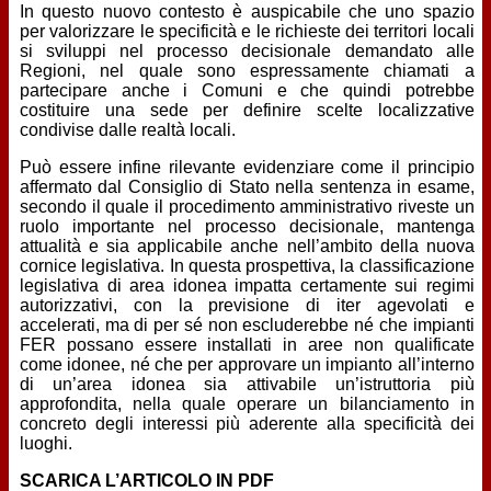
In questo nuovo contesto è auspicabile che uno spazio
per valorizzare le specificità e le richieste dei territori locali
si sviluppi nel processo decisionale demandato alle
Regioni, nel quale sono espressamente chiamati a
partecipare anche i Comuni e che quindi potrebbe
costituire una sede per definire scelte localizzative
condivise dalle realtà locali.
Può essere infine rilevante evidenziare come il principio
affermato dal Consiglio di Stato nella sentenza in esame,
secondo il quale il procedimento amministrativo riveste un
ruolo importante nel processo decisionale, mantenga
attualità e sia applicabile anche nell’ambito della nuova
cornice legislativa. In questa prospettiva, la classificazione
legislativa di area idonea impatta certamente sui regimi
autorizzativi, con la previsione di iter agevolati e
accelerati, ma di per sé non escluderebbe né che impianti
FER possano essere installati in aree non qualificate
come idonee, né che per approvare un impianto all’interno
di un’area idonea sia attivabile un’istruttoria più
approfondita, nella quale operare un bilanciamento in
concreto degli interessi più aderente alla specificità dei
luoghi.
SCARICA L’ARTICOLO IN PDF