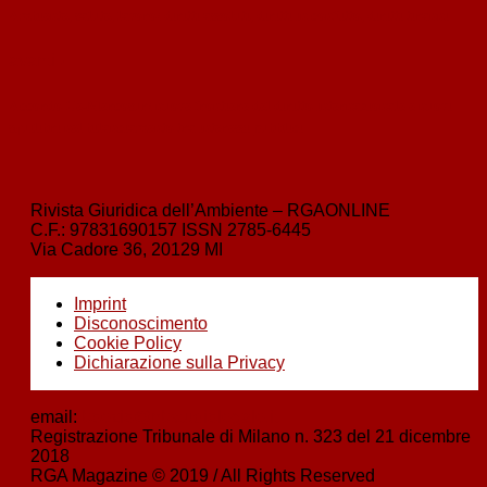
Ambiente, salute, lavoro: diritti assoluti, diritti in conflitto, diritti tiranni
avanti
›
Accordo Ue-Mercosur: nuove frontiere del diritto internazionale e nuovi
squilibri nel bilanciamento tra interessi pubblici
Rivista Giuridica dell’Ambiente – RGAONLINE
C.F.:
97831690157
ISSN
2785-6445
Via Cadore 36, 20129 MI
Imprint
Disconoscimento
Cookie Policy
Dichiarazione sulla Privacy
email:
boezio@nbstudiolegale.it
Registrazione Tribunale di Milano n. 323 del 21 dicembre
2018
RGA Magazine © 2019 / All Rights Reserved