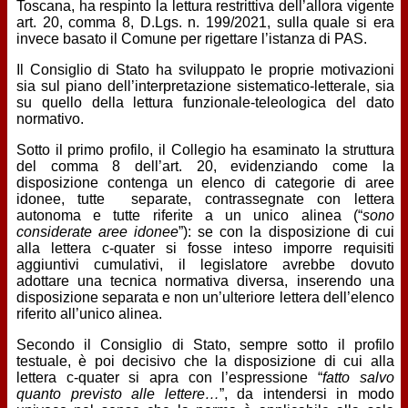
Toscana, ha respinto la lettura restrittiva dell’allora vigente
art. 20, comma 8, D.Lgs. n. 199/2021, sulla quale si era
invece basato il Comune per rigettare l’istanza di PAS.
Il Consiglio di Stato ha sviluppato le proprie motivazioni
sia sul piano dell’interpretazione sistematico-letterale, sia
su quello della lettura funzionale-teleologica del dato
normativo.
Sotto il primo profilo, il Collegio ha esaminato la struttura
del comma 8 dell’art. 20, evidenziando come la
disposizione contenga un elenco di categorie di aree
idonee, tutte separate, contrassegnate con lettera
autonoma e tutte riferite a un unico alinea (“
sono
considerate aree idonee
”): se con la disposizione di cui
alla lettera c-quater si fosse inteso imporre requisiti
aggiuntivi cumulativi, il legislatore avrebbe dovuto
adottare una tecnica normativa diversa, inserendo una
disposizione separata e non un’ulteriore lettera dell’elenco
riferito all’unico alinea.
Secondo il Consiglio di Stato, sempre sotto il profilo
testuale, è poi decisivo che la disposizione di cui alla
lettera c-quater si apra con l’espressione “
fatto salvo
quanto previsto alle lettere…
”, da intendersi in modo