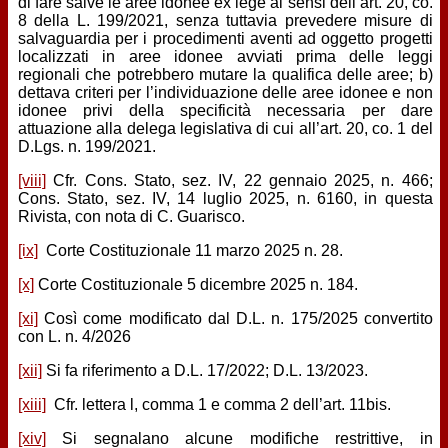
di fare salve le aree idonee ex lege ai sensi dell’art. 20, co.
8 della L. 199/2021, senza tuttavia prevedere misure di
salvaguardia per i procedimenti aventi ad oggetto progetti
localizzati in aree idonee avviati prima delle leggi
regionali che potrebbero mutare la qualifica delle aree; b)
dettava criteri per l’individuazione delle aree idonee e non
idonee privi della specificità necessaria per dare
attuazione alla delega legislativa di cui all’art. 20, co. 1 del
D.Lgs. n. 199/2021.
[viii]
Cfr. Cons. Stato, sez. IV, 22 gennaio 2025, n. 466;
Cons. Stato, sez. IV, 14 luglio 2025, n. 6160, in questa
Rivista, con nota di C. Guarisco.
[ix]
Corte Costituzionale 11 marzo 2025 n. 28.
[x]
Corte Costituzionale 5 dicembre 2025 n. 184.
[xi]
Così come modificato dal D.L. n. 175/2025 convertito
con L. n. 4/2026
[xii]
Si fa riferimento a D.L. 17/2022; D.L. 13/2023.
[xiii]
Cfr. lettera l, comma 1 e comma 2 dell’art. 11bis.
[xiv]
Si segnalano alcune modifiche restrittive, in