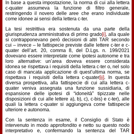
In base a questa impostazione, la norma di cui alla lettera
c-quater assumeva la funzione di filtro generale,
restringendo il novero delle aree che erano individuate
come idonee ai sensi della lettera c-ter.
La tesi restrittiva era sostenuta da una parte della
giurisprudenza amministrativa di primo grado
[i]
, alla quale
si contrapponevano però decisioni di altri TAR secondo
cui – invece – le fattispecie previste dalle lettere c-ter e c-
quater dell’art. 20, comma 8, del D.Lgs. n. 199/2021
dovevano essere interpretate come ipotesi autonome e tra
loro alternative: un’area doveva essere considerata
idonea se rispettava i requisiti della lettera c-ter o, nel solo
caso di mancata applicazione di quest’ultima norma, se
rispettava i requisiti della lettera c-quater
[ii]
. In questa
diversa prospettiva, alla fattispecie di cui alla lettera c-
quater veniva assegnata una funzione sussidiaria, di
espansione delle ipotesi di “idoneità” tipizzate nelle
disposizioni di cui alle lettere a), b), c), c-bis) e c-ter), alle
quali la lettera c-quater si aggiungeva come fattispecie
ulteriore e autonoma.
Con la sentenza in esame, il Consiglio di Stato è
intervenuto in modo approfondito e netto su questo nodo
interpretativo e, confermando la sentenza del TAR