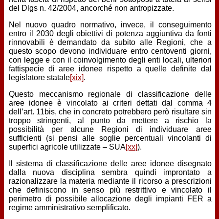
del Dlgs n. 42/2004, ancorché non antropizzate.
Nel nuovo quadro normativo, invece, il conseguimento
entro il 2030 degli obiettivi di potenza aggiuntiva da fonti
rinnovabili è demandato da subito alle Regioni, che a
questo scopo devono individuare entro centoventi giorni,
con legge e con il coinvolgimento degli enti locali, ulteriori
fattispecie di aree idonee rispetto a quelle definite dal
legislatore statale
[xix]
.
Questo meccanismo regionale di classificazione delle
aree idonee è vincolato ai criteri dettati dal comma 4
dell’art. 11bis, che in concreto potrebbero però risultare sin
troppo stringenti, al punto da mettere a rischio la
possibilità per alcune Regioni di individuare aree
sufficienti (si pensi alle soglie percentuali vincolanti di
superfici agricole utilizzate – SUA
[xx]
).
Il sistema di classificazione delle aree idonee disegnato
dalla nuova disciplina sembra quindi improntato a
razionalizzare la materia mediante il ricorso a prescrizioni
che definiscono in senso più restrittivo e vincolato il
perimetro di possibile allocazione degli impianti FER a
regime amministrativo semplificato.