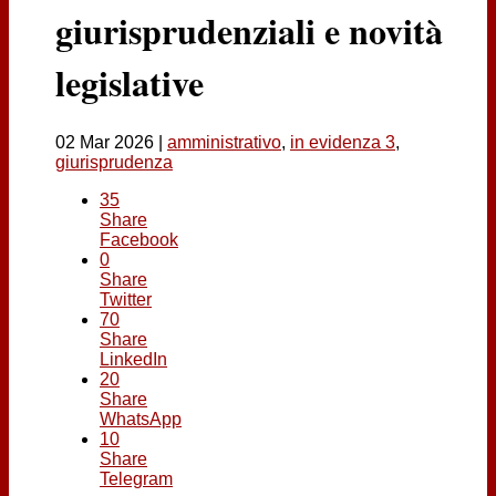
Contatti
giurisprudenziali e novità
legislative
02 Mar 2026
|
amministrativo
,
in evidenza 3
,
giurisprudenza
35
Share
Facebook
0
Share
Twitter
70
Share
LinkedIn
20
Share
WhatsApp
10
Share
Telegram