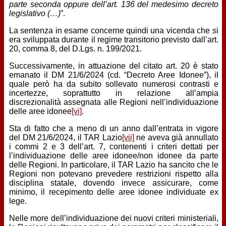
parte seconda oppure dell’art. 136 del medesimo decreto
legislativo (…)
”.
La sentenza in esame concerne quindi una vicenda che si
era sviluppata durante il regime transitorio previsto dall’art.
20, comma 8, del D.Lgs. n. 199/2021.
Successivamente, in attuazione del citato art. 20 è stato
emanato il DM 21/6/2024 (cd. “Decreto Aree Idonee”), il
quale però ha da subito sollevato numerosi contrasti e
incertezze, soprattutto in relazione all’ampia
discrezionalità assegnata alle Regioni nell’individuazione
delle aree idonee
[vi]
.
Sta di fatto che a meno di un anno dall’entrata in vigore
del DM 21/6/2024, il TAR Lazio
[vii]
ne aveva già annullato
i commi 2 e 3 dell’art. 7, contenenti i criteri dettati per
l’individuazione delle aree idonee/non idonee da parte
delle Regioni. In particolare, il TAR Lazio ha sancito che le
Regioni non potevano prevedere restrizioni rispetto alla
disciplina statale, dovendo invece assicurare, come
minimo, il recepimento delle aree idonee individuate ex
lege.
Nelle more dell’individuazione dei nuovi criteri ministeriali,