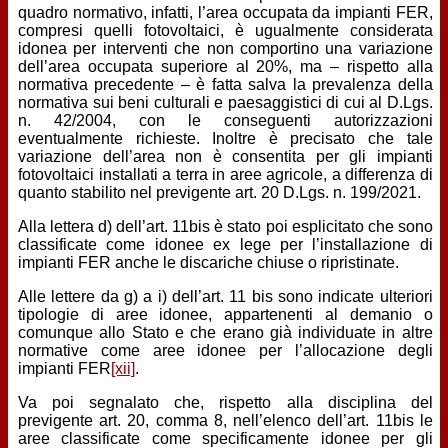
quadro normativo, infatti, l’area occupata da impianti FER,
compresi quelli fotovoltaici, è ugualmente considerata
idonea per interventi che non comportino una variazione
dell’area occupata superiore al 20%, ma – rispetto alla
normativa precedente – è fatta salva la prevalenza della
normativa sui beni culturali e paesaggistici di cui al D.Lgs.
n. 42/2004, con le conseguenti autorizzazioni
eventualmente richieste. Inoltre è precisato che tale
variazione dell’area non è consentita per gli impianti
fotovoltaici installati a terra in aree agricole, a differenza di
quanto stabilito nel previgente art. 20 D.Lgs. n. 199/2021.
Alla lettera d) dell’art. 11bis è stato poi esplicitato che sono
classificate come idonee ex lege per l’installazione di
impianti FER anche le discariche chiuse o ripristinate.
Alle lettere da g) a i) dell’art. 11 bis sono indicate ulteriori
tipologie di aree idonee, appartenenti al demanio o
comunque allo Stato e che erano già individuate in altre
normative come aree idonee per l’allocazione degli
impianti FER
[xii]
.
Va poi segnalato che, rispetto alla disciplina del
previgente art. 20, comma 8, nell’elenco dell’art. 11bis le
aree classificate come specificamente idonee per gli