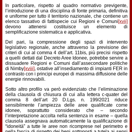
In particolare, rispetto al quadro normativo previgente,
l’introduzione di una disciplina di fonte primaria, definitiva
e uniforme per tutto il territorio nazionale, che contiene un
elenco tassativo di fattispecie cui Regioni e Comuni
[xvii]
devono attenersi costituisce un elemento di
semplificazione sistematica e applicativa.
Del pari, la compressione degli spazi di intervento
legislativo regionale, anche attraverso la previsione dei
criteri di cui al comma 4 dell’art. 11bis, più precisi rispetto
a quelli dettati dal Decreto Aree Idonee, potrebbe servire a
dissuadere Regioni e Comuni dall’assecondare politiche
di Nimby
[xviii]
, ostative all’insediamento di impianti FER in
contrasto con i principi europei di massima diffusione delle
energie rinnovabili.
Sotto altro profilo va però evidenziato che l’eliminazione
della clausola di chiusura di cui alla lettera c-quater del
comma 8 dell’art 20 D.Lgs. n. 199/2021 riduce
sensibilmente l’ampiezza delle aree qualificate come
idonee, soprattutto considerato che – secondo
l’interpretazione accolta nella sentenza in esame – quella
clausola assegnava automaticamente la qualificazione di
“idoneità” a tutte le aree non ricomprese nel perimetro e
nella fascia di rispetto dei beni sottoposti a tutela ai sensi