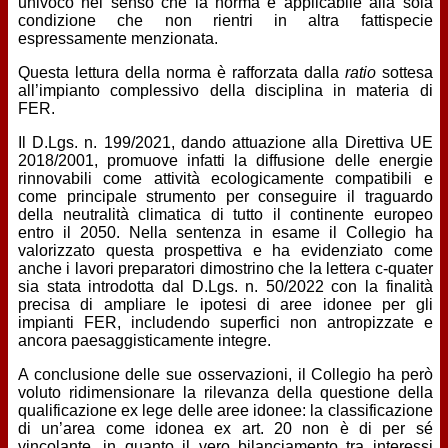
univoco nel senso che la norma è applicabile alla sola
condizione che non rientri in altra fattispecie
espressamente menzionata.
Questa lettura della norma è rafforzata dalla
ratio
sottesa
all’impianto complessivo della disciplina in materia di
FER.
Il D.Lgs. n. 199/2021, dando attuazione alla Direttiva UE
2018/2001, promuove infatti la diffusione delle energie
rinnovabili come attività ecologicamente compatibili e
come principale strumento per conseguire il traguardo
della neutralità climatica di tutto il continente europeo
entro il 2050. Nella sentenza in esame il Collegio ha
valorizzato questa prospettiva e ha evidenziato come
anche i lavori preparatori dimostrino che la lettera c-quater
sia stata introdotta dal D.Lgs. n. 50/2022 con la finalità
precisa di ampliare le ipotesi di aree idonee per gli
impianti FER, includendo superfici non antropizzate e
ancora paesaggisticamente integre.
A conclusione delle sue osservazioni, il Collegio ha però
voluto ridimensionare la rilevanza della questione della
qualificazione ex lege delle aree idonee: la classificazione
di un’area come idonea ex art. 20 non è di per sé
vincolante, in quanto il vero bilanciamento tra interessi