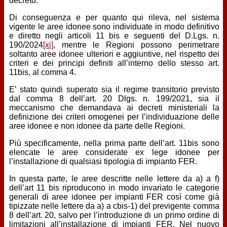
decreto.
Di conseguenza e per quanto qui rileva, nel sistema
vigente le aree idonee sono individuate in modo definitivo
e diretto negli articoli 11 bis e seguenti del D.Lgs. n.
190/2024
[xi]
, mentre le Regioni possono perimetrare
soltanto aree idonee ulteriori e aggiuntive, nel rispetto dei
criteri e dei principi definiti all’interno dello stesso art.
11bis, al comma 4.
E’ stato quindi superato sia il regime transitorio previsto
dal comma 8 dell’art. 20 Dlgs. n. 199/2021, sia il
meccanismo che demandava ai decreti ministeriali la
definizione dei criteri omogenei per l’individuazione delle
aree idonee e non idonee da parte delle Regioni.
Più specificamente, nella prima parte dell’art. 11bis sono
elencate le aree considerate ex lege idonee per
l’installazione di qualsiasi tipologia di impianto FER.
In questa parte, le aree descritte nelle lettere da a) a f)
dell’art 11 bis riproducono in modo invariato le categorie
generali di aree idonee per impianti FER così come già
tipizzate nelle lettere da a) a cbis-1) del previgente comma
8 dell’art. 20, salvo per l’introduzione di un primo ordine di
limitazioni all’installazione di impianti FER. Nel nuovo