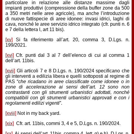
particolare in relazione alle distanze massime dagli
impianti produttivi (compressione della buffer zone da 500
a 350 metri nelle aree agricole), ma anche l’introduzione
di nuove fattispecie di aree idonee: invasi idrici, laghi di
cava, nonché le aree servizio idrico integrato (cfr. punti n. 6
e 7 della lettera l, art 11 bis).
[xv]
Si fa riferimento all’art. 20, comma 3, D.Lgs. n.
199/2021.
[xvi]
Cfr. punti dal 3 al 7 dell’elenco di cui al comma 1
dell’art. 11bis.
[xvii]
Gli articoli 7 e 8 D.Lgs. n. 190/2024 specificano che
gli interventi a edilizia libera e quelli sottoposti al regime di
PAS “
che ricadano in aree classificate come idonee o in
zone di accelerazione ai sensi dell’art. 12 sono non
contrastanti con gli strumenti urbanistici adottati, nonché
compatibili con gli strumenti urbanistici approvati e con i
regolamenti edilizi vigenti
”.
[xviii]
Not in my back yard.
[xix]
Cfr. art. 11bis, commi 3, 4 e 5, D.Lgs. n. 190/2024.
[xx]
Ai sensi dell’art. 11bis, comma 4, lett. g) e h), D.Lgs. n.