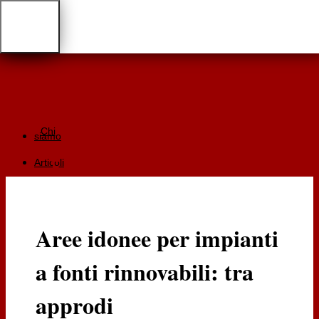
Chi
siamo
Articoli
Giurisprudenza
Focus
Aree idonee per impianti
Recensioni
a fonti rinnovabili: tra
Documentazione
RGA
approdi
Cartaceo