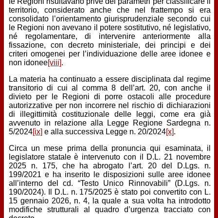
le Regioni risultavano prive dei parametri per classificare il
territorio, considerato anche che nel frattempo si era
consolidato l’orientamento giurisprudenziale secondo cui
le Regioni non avevano il potere sostitutivo, né legislativo,
né regolamentare, di intervenire anteriormente alla
fissazione, con decreto ministeriale, dei principi e dei
criteri omogenei per l’individuazione delle aree idonee e
non idonee
[viii]
.
La materia ha continuato a essere disciplinata dal regime
transitorio di cui al comma 8 dell’art. 20, con anche il
divieto per le Regioni di porre ostacoli alle procedure
autorizzative per non incorrere nel rischio di dichiarazioni
di illegittimità costituzionale delle leggi, come era già
avvenuto in relazione alla Legge Regione Sardegna n.
5/2024
[ix]
e alla successiva Legge n. 20/2024
[x]
.
Circa un mese prima della pronuncia qui esaminata, il
legislatore statale è intervenuto con il D.L. 21 novembre
2025 n. 175, che ha abrogato l’art. 20 del D.Lgs. n.
199/2021 e ha inserito le disposizioni sulle aree idonee
all’interno del cd. “Testo Unico Rinnovabili” (D.Lgs. n.
190/2024). Il D.L. n. 175/2025 è stato poi convertito con L.
15 gennaio 2026, n. 4, la quale a sua volta ha introdotto
modifiche strutturali al quadro d’urgenza tracciato con