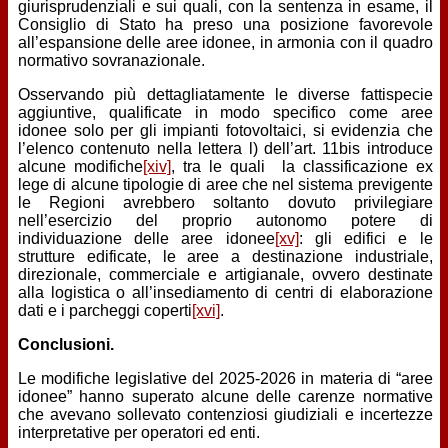
giurisprudenziali e sui quali, con la sentenza in esame, il
Consiglio di Stato ha preso una posizione favorevole
all’espansione delle aree idonee, in armonia con il quadro
normativo sovranazionale.
Osservando più dettagliatamente le diverse fattispecie
aggiuntive, qualificate in modo specifico come aree
idonee solo per gli impianti fotovoltaici, si evidenzia che
l’elenco contenuto nella lettera l) dell’art. 11bis introduce
alcune modifiche
[xiv]
, tra le quali la classificazione ex
lege di alcune tipologie di aree che nel sistema previgente
le Regioni avrebbero soltanto dovuto privilegiare
nell’esercizio del proprio autonomo potere di
individuazione delle aree idonee
[xv]
: gli edifici e le
strutture edificate, le aree a destinazione industriale,
direzionale, commerciale e artigianale, ovvero destinate
alla logistica o all’insediamento di centri di elaborazione
dati e i parcheggi coperti
[xvi]
.
Conclusioni.
Le modifiche legislative del 2025-2026 in materia di “aree
idonee” hanno superato alcune delle carenze normative
che avevano sollevato contenziosi giudiziali e incertezze
interpretative per operatori ed enti.