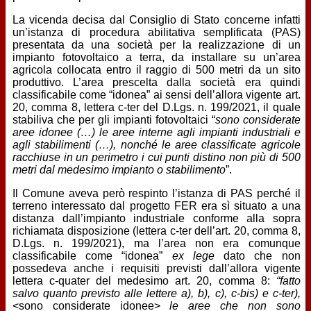
La vicenda decisa dal Consiglio di Stato concerne infatti
un’istanza di procedura abilitativa semplificata (PAS)
presentata da una società per la realizzazione di un
impianto fotovoltaico a terra, da installare su un’area
agricola collocata entro il raggio di 500 metri da un sito
produttivo. L’area prescelta dalla società era quindi
classificabile come “idonea” ai sensi dell’allora vigente art.
20, comma 8, lettera c-ter del D.Lgs. n. 199/2021, il quale
stabiliva che per gli impianti fotovoltaici “
sono considerate
aree idonee (…) le aree interne agli impianti industriali e
agli stabilimenti (…), nonché le aree classificate agricole
racchiuse in un perimetro i cui punti distino non più di 500
metri dal medesimo impianto o stabilimento
”.
Il Comune aveva però respinto l’istanza di PAS perché il
terreno interessato dal progetto FER era sì situato a una
distanza dall’impianto industriale conforme alla sopra
richiamata disposizione (lettera c-ter dell’art. 20, comma 8,
D.Lgs. n. 199/2021), ma l’area non era comunque
classificabile come “idonea”
ex lege
dato che non
possedeva anche i requisiti previsti dall’allora vigente
lettera c-quater del medesimo art. 20, comma 8:
“fatto
salvo quanto previsto alle lettere a), b), c), c-bis) e c-ter),
<sono considerate idonee>
le aree che non sono