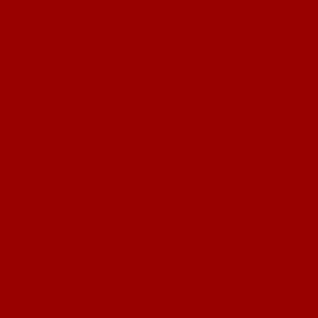
S. Nespor (a cura di), Dizionario di diritto dell’ambiente
(Napoli, Editoriale Scientifica, 2025) e la codificazione di un
linguaggio comune del diritto ambientale
S. Nespor (a cura di), Dizionario di diritto
dell’ambiente (Napoli, Editoriale Scientifica,
2025) e la codificazione di un linguaggio comune
del diritto ambientale
Leggi tutto