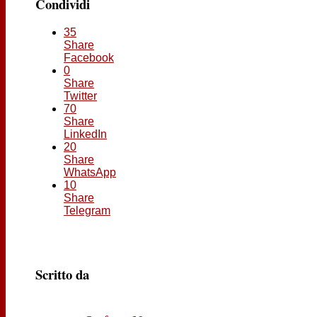
Condividi
35
Share
Facebook
0
Share
Twitter
70
Share
LinkedIn
20
Share
WhatsApp
10
Share
Telegram
Scritto da