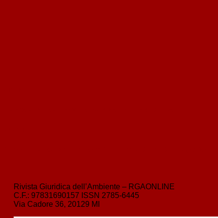
‹
indietro
Il diritto della biodiversità. Considerazioni su un recente libro
avanti
›
La “riserva di scienza” nella normativa su ambiente e salute. Il legislatore n
Rivista Giuridica dell’Ambiente – RGAONLINE
C.F.:
97831690157
ISSN
2785-6445
Via Cadore 36, 20129 MI