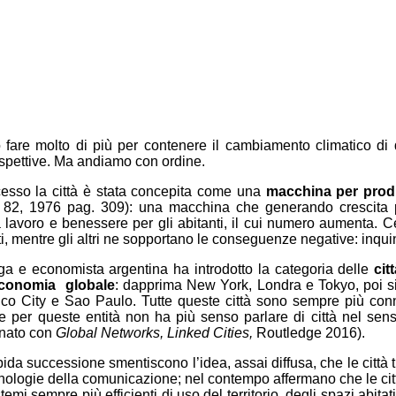
no fare molto di più per contenere il cambiamento climatico di
spettive. Ma andiamo con ordine.
cesso la città è stata concepita come una
macchina per prod
82, 1976 pag. 309): una macchina che generando crescita port
lavoro e benessere per gli abitanti, il cui numero aumenta. Cer
ti, mentre gli altri ne sopportano le conseguenze negative: inqui
ga e economista argentina ha introdotto la categoria delle
cit
l’economia globale
: dapprima New York, Londra e Tokyo, poi si
exico City e Sao Paulo. Tutte queste città sono sempre più co
 che per queste entità non ha più senso parlare di città nel se
rnato con
Global Networks, Linked Cities,
Routledge 2016).
pida successione smentiscono l’idea, assai diffusa, che le città 
 tecnologie della comunicazione; nel contempo affermano che le ci
emi sempre più efficienti di uso del territorio, degli spazi abitati