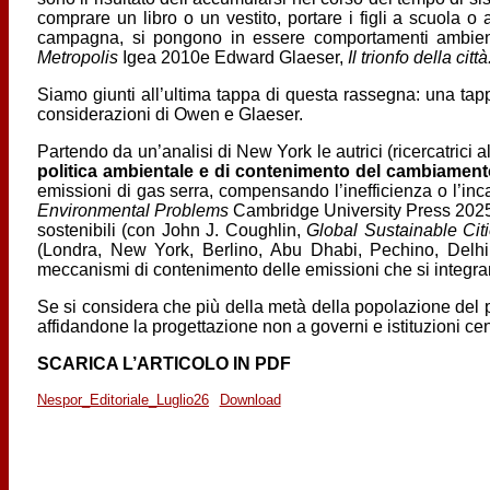
comprare un libro o un vestito, portare i figli a scuola
campagna, si pongono in essere comportamenti ambienta
Metropolis
Igea 2010e Edward Glaeser,
Il trionfo della cit
Siamo giunti all’ultima tappa di questa rassegna: una tapp
considerazioni di Owen e Glaeser.
Partendo da un’analisi di New York le autrici (ricercatrici 
politica ambientale e di contenimento del cambiament
emissioni di gas serra, compensando l’inefficienza o l’inc
Environmental Problems
Cambridge University Press 2025).
sostenibili (con John J. Coughlin,
Global Sustainable Cit
(Londra, New York, Berlino, Abu Dhabi, Pechino, Delhi
meccanismi di contenimento delle emissioni che si integra
Se si considera che più della metà della popolazione del pi
affidandone la progettazione non a governi e istituzioni centr
SCARICA L’ARTICOLO IN PDF
Nespor_Editoriale_Luglio26
Download