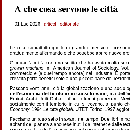
A che cosa servono le città
01 Lug 2026
|
articoli
,
editoriale
Le città, soprattutto quelle di grandi dimensioni, posso
gradualmente affermando e che potrebbe aprire nuove pro
Cinquant’anni fa con uno scritto che ha avuto molto suc
growth machine
in American Journal of Sociology, Vol. 
commercio e (a quel tempo ancora) nell’industria. E porta 
crescita porta benefici solo a una piccola parte dei residen
Passano venti anni, c’è la globalizzazione e una sociolo
dell’economia del territorio in cui si trovano, ma del
Emirati Arabi Uniti Dubai, infine in tempi più recenti M
socialmente con il territorio in cui si trovano, al punto
Economy
, 1994
Le città globali
, UTET, Torino, 1997 aggio
Facciamo un altro salto in avanti nel tempo. Due libri in ra
abitanti del pianeta siano rese inutili da internet e dalle
sono il risultato dell’accumularsi nel corso del tempo di sist