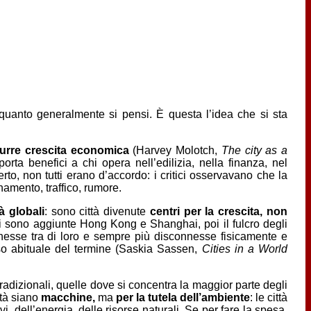
 quanto generalmente si pensi. È questa l’idea che si sta
urre crescita economica
(Harvey Molotch,
The city as a
a benefici a chi opera nell’edilizia, nella finanza, nel
to, non tutti erano d’accordo: i critici osservavano che la
namento, traffico, rumore.
tà globali
: sono città divenute
centri per la crescita, non
 sono aggiunte Hong Kong e Shanghai, poi il fulcro degli
nnesse tra di loro e sempre più disconnesse fisicamente e
nso abituale del termine (Saskia Sassen,
Cities in a World
tradizionali, quelle dove si concentra la maggior parte degli
ttà siano
macchine,
ma
per la tutela dell’ambiente
: le città
vi, dell’energia, delle risorse naturali. Se per fare la spesa,