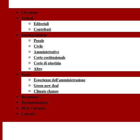
Chi siamo
Articoli
Editoriali
Contributi
Giurisprudenza
Penale
Civile
Amministrativo
Corte costituzionale
Corte di giustizia
Altro
Focus
Esperienze dell’amministrazione
Green new deal
Climate change
Recensioni
Documentazione
RGA Cartaceo
Contatti