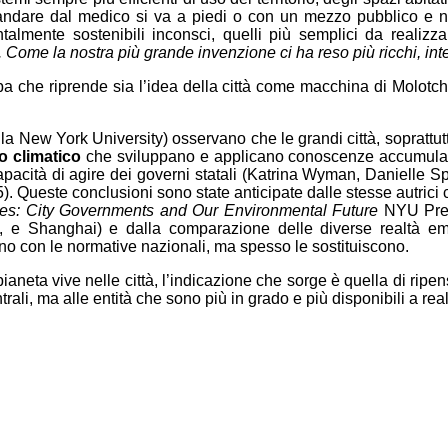
 o andare dal medico si va a piedi o con un mezzo pubblico e
lmente sostenibili inconsci, quelli più semplici da realiz
tà. Come la nostra più grande invenzione ci ha reso più ricchi, intel
a che riprende sia l’idea della città come macchina di Molotch, 
alla New York University) osservano che le grandi città, soprattut
o climatico
che sviluppano e applicano conoscenze accumulate 
apacità di agire dei governi statali (Katrina Wyman, Danielle S
 Queste conclusioni sono state anticipate dalle stesse autrici c
ies: City Governments and Our Environmental Future
NYU Press
, e Shanghai) e dalla comparazione delle diverse realtà em
no con le normative nazionali, ma spesso le sostituiscono.
aneta vive nelle città, l’indicazione che sorge è quella di ripen
ali, ma alle entità che sono più in grado e più disponibili a realiz