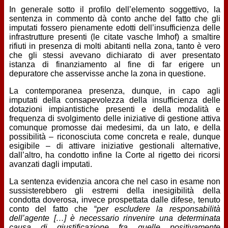
In generale sotto il profilo dell’elemento soggettivo, la
sentenza in commento dà conto anche del fatto che gli
imputati fossero pienamente edotti dell’insufficienza delle
infrastrutture presenti (le citate vasche Imhof) a smaltire
rifiuti in presenza di molti abitanti nella zona, tanto è vero
che gli stessi avevano dichiarato di aver presentato
istanza di finanziamento al fine di far erigere un
depuratore che asservisse anche la zona in questione.
La contemporanea presenza, dunque, in capo agli
imputati della consapevolezza della insufficienza delle
dotazioni impiantistiche presenti e della modalità e
frequenza di svolgimento delle iniziative di gestione attiva
comunque promosse dai medesimi, da un lato, e della
possibilità – riconosciuta come concreta e reale, dunque
esigibile – di attivare iniziative gestionali alternative,
dall’altro, ha condotto infine la Corte al rigetto dei ricorsi
avanzati dagli imputati.
La sentenza evidenzia ancora che nel caso in esame non
sussisterebbero gli estremi della inesigibilità della
condotta doverosa, invece prospettata dalle difese, tenuto
conto del fatto che “
per escludere la responsabilità
dell’agente […] è necessario rinvenire una determinata
causa di giustificazione fra quelle positivamente