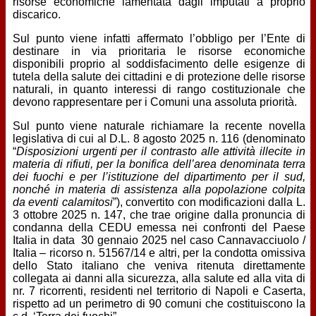
risorse economiche lamentata dagli imputati a proprio
discarico.
Sul punto viene infatti affermato l’obbligo per l’Ente di
destinare in via prioritaria le risorse economiche
disponibili proprio al soddisfacimento delle esigenze di
tutela della salute dei cittadini e di protezione delle risorse
naturali, in quanto interessi di rango costituzionale che
devono rappresentare per i Comuni una assoluta priorità.
Sul punto viene naturale richiamare la recente novella
legislativa di cui al D.L. 8 agosto 2025 n. 116 (denominato
“
Disposizioni urgenti per il contrasto alle attività illecite in
materia di rifiuti, per la bonifica dell’area denominata terra
dei fuochi e per l’istituzione del dipartimento per il sud,
nonché in materia di assistenza alla popolazione colpita
da eventi calamitosi
”), convertito con modificazioni dalla L.
3 ottobre 2025 n. 147, che trae origine dalla pronuncia di
condanna della CEDU emessa nei confronti del Paese
Italia in data 30 gennaio 2025 nel caso Cannavacciuolo /
Italia – ricorso n. 51567/14 e altri, per la condotta omissiva
dello Stato italiano che veniva ritenuta direttamente
collegata ai danni alla sicurezza, alla salute ed alla vita di
nr. 7 ricorrenti, residenti nel territorio di Napoli e Caserta,
rispetto ad un perimetro di 90 comuni che costituiscono la