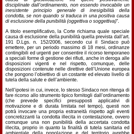
disciplinate dall’ordinamento, non essendo invocabile un
inesistente principio generale di inesigibilità della
condotta, se non quando si traduca in una positiva causa
di esclusione della punibilità (oggettiva o soggettiva)
”.
A titolo esemplificativo, la Corte richiama quale speciale
causa di esclusione della punibilità quella prevista dall’art.
191 D.Lgs. n. 152/2006, secondo cui il Sindaco può
emettere, per un periodo massimo di 18 mesi, ordinanze
contingibili ed urgenti per consentire il ricorso temporaneo
a speciali forme di gestione dei rifiuti, anche in deroga alle
disposizioni vigenti e nel rispetto, comunque, delle
disposizioni contenute nelle direttive dell’Unione europea
che pongono l’obiettivo di un costante ed elevato livello di
tutela della salute e dell’ambiente.
Nell’ipotesi in cui, invece, lo stesso Sindaco non ritenga di
fare ricorso allo strumento tipico fornitogli dall’ordinamento
(che prevede specifici presupposti applicativi di
motivazione e di durata limitata nel tempo), questi non
potrà invocare una propria estraneità rispetto agli eventi
concretizzanti la condotta illecita in contestazione, ovvero
comunque una non punibilità della accertata condotta
illecita, proprio in quanto la finalità di tutela sanitaria ed
ambientale della popolazione e del territorio avrebbe