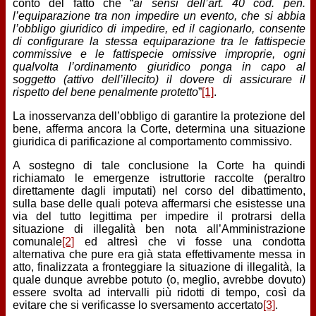
conto del fatto che “
ai sensi dell’art. 40 cod. pen.
l’equiparazione tra non impedire un evento, che si abbia
l’obbligo giuridico di impedire, ed il cagionarlo, consente
di configurare la stessa equiparazione tra le fattispecie
commissive e le fattispecie omissive improprie, ogni
qualvolta l’ordinamento giuridico ponga in capo al
soggetto (attivo dell’illecito) il dovere di assicurare il
rispetto del bene penalmente protetto
”
[1]
.
La inosservanza dell’obbligo di garantire la protezione del
bene, afferma ancora la Corte, determina una situazione
giuridica di parificazione al comportamento commissivo.
A sostegno di tale conclusione la Corte ha quindi
richiamato le emergenze istruttorie raccolte (peraltro
direttamente dagli imputati) nel corso del dibattimento,
sulla base delle quali poteva affermarsi che esistesse una
via del tutto legittima per impedire il protrarsi della
situazione di illegalità ben nota all’Amministrazione
comunale
[2]
ed altresì che vi fosse una condotta
alternativa che pure era già stata effettivamente messa in
atto, finalizzata a fronteggiare la situazione di illegalità, la
quale dunque avrebbe potuto (o, meglio, avrebbe dovuto)
essere svolta ad intervalli più ridotti di tempo, così da
evitare che si verificasse lo sversamento accertato
[3]
.