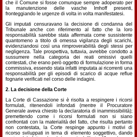
che il Comune si fosse comunque sempre adoperato per
la manutenzione delle vasche Imhoff presenti,
fronteggiando le urgenze di volta in volta manifestatesi.
Gli imputati censuravano la decisione di condanna del
Tribunale anche con riferimento al fatto che la loro
responsabilità sarebbe stata affermata come sussistente
quantomeno a titolo di omessa vigilanza degli scarichi,
evidenziandosi così una rimproverabilità degli stessi per
negligenza. Tale prospettiva, tuttavia, avrebbe condotto a
sussumere nella categoria dei reati omissivi quelli
contestati, che erano però oggetto di formulazione in forma
commissiva, essendo stata infatti imputata ai ricorrenti una
responsabilità per gli episodi di scarico di acque reflue
fognarie verificati nel corso delle indagini.
2. La decisione della Corte
La Corte di Cassazione si è risolta a respingere i ricorsi
formulati, ritenendoli infondati (mentre il Procuratore
Generale aveva chiesto la declaratoria di inammissibilità);
premettendo come i ricorsi formulati non si siano
confrontati con la materialità del fatto, che risulta pertanto
non contestata, la Corte respinge appunto i motivi di
ricorso sviluppati in tema di elemento soggettivo, dando