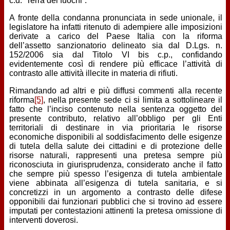
c.d. ‘Terra dei fuochi”.
A fronte della condanna pronunciata in sede unionale, il
legislatore ha infatti ritenuto di adempiere alle imposizioni
derivate a carico del Paese Italia con la riforma
dell’assetto sanzionatorio delineato sia dal D.Lgs. n.
152/2006 sia dal Titolo VI bis c.p., confidando
evidentemente così di rendere più efficace l’attività di
contrasto alle attività illecite in materia di rifiuti.
Rimandando ad altri e più diffusi commenti alla recente
riforma
[5]
, nella presente sede ci si limita a sottolineare il
fatto che l’inciso contenuto nella sentenza oggetto del
presente contributo, relativo all’obbligo per gli Enti
territoriali di destinare in via prioritaria le risorse
economiche disponibili al soddisfacimento delle esigenze
di tutela della salute dei cittadini e di protezione delle
risorse naturali, rappresenti una pretesa sempre più
riconosciuta in giurisprudenza, considerato anche il fatto
che sempre più spesso l’esigenza di tutela ambientale
viene abbinata all’esigenza di tutela sanitaria, e si
concretizzi in un argomento a contrasto delle difese
opponibili dai funzionari pubblici che si trovino ad essere
imputati per contestazioni attinenti la pretesa omissione di
interventi doverosi.