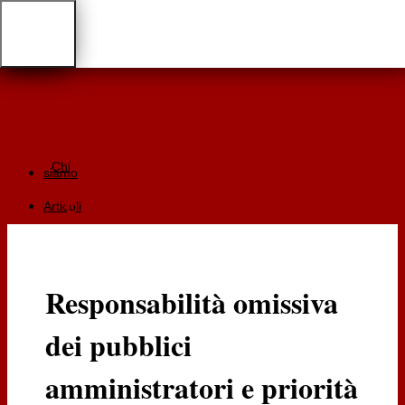
Chi
siamo
Articoli
Giurisprudenza
Focus
Responsabilità omissiva
Recensioni
dei pubblici
Documentazione
RGA
amministratori e priorità
Cartaceo