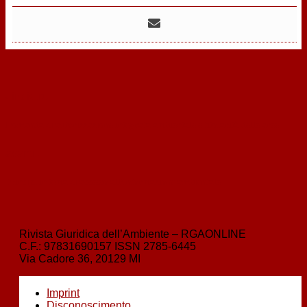
‹
indietro
Domanda di autorizzazione integrata ambientale e titolarità delle aree
avanti
›
Principi in tema di accesso all’informazione ambientale
Rivista Giuridica dell’Ambiente – RGAONLINE
C.F.:
97831690157
ISSN
2785-6445
Via Cadore 36, 20129 MI
Imprint
Disconoscimento