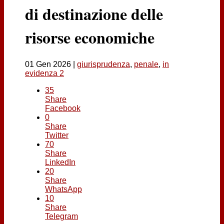
Contatti
di destinazione delle
risorse economiche
01 Gen 2026
|
giurisprudenza
,
penale
,
in
evidenza 2
35
Share
Facebook
0
Share
Twitter
70
Share
LinkedIn
20
Share
WhatsApp
10
Share
Telegram