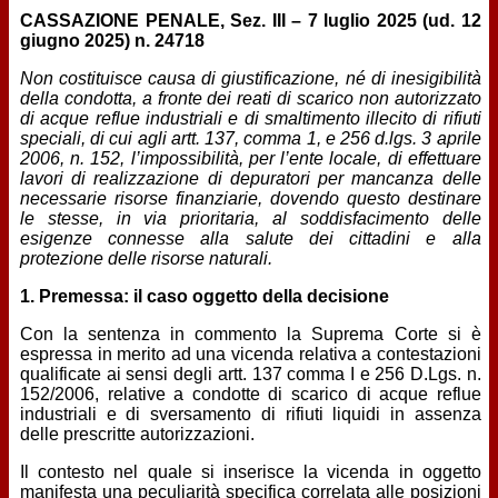
CASSAZIONE PENALE, Sez. III – 7 luglio 2025 (ud. 12
giugno 2025) n. 24718
Non costituisce causa di giustificazione, né di inesigibilità
della condotta, a fronte dei reati di scarico non autorizzato
di acque reflue industriali e di smaltimento illecito di rifiuti
speciali, di cui agli artt. 137, comma 1, e 256 d.lgs. 3 aprile
2006, n. 152, l’impossibilità, per l’ente locale, di effettuare
lavori di realizzazione di depuratori per mancanza delle
necessarie risorse finanziarie, dovendo questo destinare
le stesse, in via prioritaria, al soddisfacimento delle
esigenze connesse alla salute dei cittadini e alla
protezione delle risorse naturali.
1. Premessa: il caso oggetto della decisione
Con la sentenza in commento la Suprema Corte si è
espressa in merito ad una vicenda relativa a contestazioni
qualificate ai sensi degli artt. 137 comma I e 256 D.Lgs. n.
152/2006, relative a condotte di scarico di acque reflue
industriali e di sversamento di rifiuti liquidi in assenza
delle prescritte autorizzazioni.
Il contesto nel quale si inserisce la vicenda in oggetto
manifesta una peculiarità specifica correlata alle posizioni