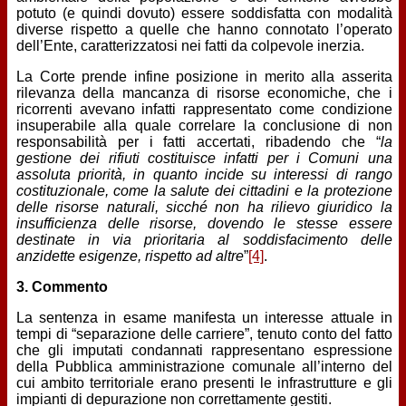
potuto (e quindi dovuto) essere soddisfatta con modalità
diverse rispetto a quelle che hanno connotato l’operato
dell’Ente, caratterizzatosi nei fatti da colpevole inerzia.
La Corte prende infine posizione in merito alla asserita
rilevanza della mancanza di risorse economiche, che i
ricorrenti avevano infatti rappresentato come condizione
insuperabile alla quale correlare la conclusione di non
responsabilità per i fatti accertati, ribadendo che “
la
gestione dei rifiuti costituisce infatti per i Comuni una
assoluta priorità, in quanto incide su interessi di rango
costituzionale, come la salute dei cittadini e la protezione
delle risorse naturali, sicché non ha rilievo giuridico la
insufficienza delle risorse, dovendo le stesse essere
destinate in via prioritaria al soddisfacimento delle
anzidette esigenze, rispetto ad altre
”
[4]
.
3. Commento
La sentenza in esame manifesta un interesse attuale in
tempi di “separazione delle carriere”, tenuto conto del fatto
che gli imputati condannati rappresentano espressione
della Pubblica amministrazione comunale all’interno del
cui ambito territoriale erano presenti le infrastrutture e gli
impianti di depurazione non correttamente gestiti.