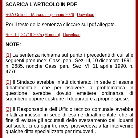
SCARICA L’ARTICOLO IN PDF
RGA Online – Marcora – gennaio 2026
Download
Per il testo della sentenza cliccare sul pdf allegato.
Sez. III, 24718.2025 (Marcora)
Download
NOTE:
[1]
La sentenza richiama sul punto i precedenti di cui alle
seguenti pronunce: Cass. pen., Sez. III, 10 dicembre 1991,
n. 2685, nonché Cass. pen., Sez. VI, 11 aprile 1990, n.
4776.
[2]
Il Sindaco avrebbe infatti dichiarato, in sede di esame
dibattimentale, che per risolvere la problematica in
questione avrebbe dovuto emettere ordinanza di
sgombero oppure costruire il depuratore a proprie spese.
[3]
Il Responsabile dell’Ufficio tecnico comunale avrebbe
infatti ammesso, in sede di esame dibattimentale, che al
fine di evitare gli accumuli dello sversamento dei liquami
sul suolo, circa ogni tre mesi provvedeva a far intervenire
qualche ditta specializzata per rimuoverli.