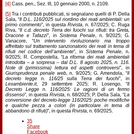
[4]
Cass. pen., Sez. III, 10 gennaio 2000, n. 2109.
[5]
Tra i contributi pubblicati, si segnalano quelli di P. Della
Sala, “
Il D.L. 116/2025 sul riordino dei reati ambientali: un
primo commento
”, in questa
Rivista
, n. 67/2025; C. Ruga
Riva, “
Il c.d. decreto Terra dei fuochi sui rifiuti: tra Greta,
Dracone e Tafazzi
”, in
Sistema Penale
, n. 9/2025; G.
Vanacore, “
Un intervento rivoluzionario ma troppo
affrettato sul trattamento sanzionatorio dei reati in tema di
rifiuti nel codice dell’ambiente
”, in
Sistema Penale
, n.
9/2025; R. Compostella, “
La riforma dei reati ambientali
introdotta – a sorpresa – dal D.L. 8 agosto 2025, n. 116.
Note di (primissima) lettura ed aspetti controversi
”, in
Giurisprudenza penale web
, n. 9/2025; G. Amendola, “
Il
decreto legge n. 116/25 sulla Terra dei fuochi
”, in
Lexambiente.it
, 29 settembre 2025; R. Losengo, “
Il
Decreto Legge n. 116/2025: Le ragioni di un fermo
dissenso
”, in questa
Rivista
, n. 68/2025; P. Della Sala, “
La
conversione del decreto-legge 116/2025: poche modifiche
e qualche pezza a colori (in particolare in tema di
abbandono di rifiuti)
”, in questa
Rivista
, n. 69/2025.
35
Share
Facebook