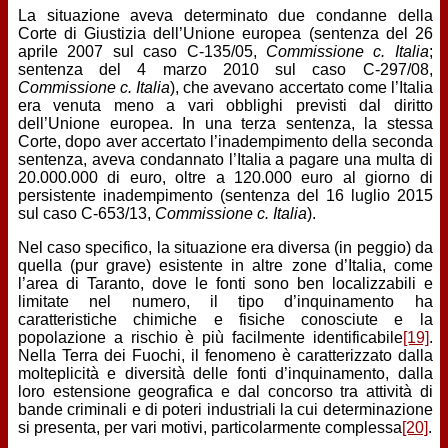
La situazione aveva determinato due condanne della
Corte di Giustizia dell’Unione europea (sentenza del 26
aprile 2007 sul caso C-135/05,
Commissione c. Italia
;
sentenza del 4 marzo 2010 sul caso C-297/08,
Commissione c. Italia
), che avevano accertato come l’Italia
era venuta meno a vari obblighi previsti dal diritto
dell’Unione europea. In una terza sentenza, la stessa
Corte, dopo aver accertato l’inadempimento della seconda
sentenza, aveva condannato l’Italia a pagare una multa di
20.000.000 di euro, oltre a 120.000 euro al giorno di
persistente inadempimento (sentenza del 16 luglio 2015
sul caso C-653/13,
Commissione c. Italia
).
Nel caso specifico, la situazione era diversa (in peggio) da
quella (pur grave) esistente in altre zone d’Italia, come
l’area di Taranto, dove le fonti sono ben localizzabili e
limitate nel numero, il tipo d’inquinamento ha
caratteristiche chimiche e fisiche conosciute e la
popolazione a rischio è più facilmente identificabile
[19]
.
Nella Terra dei Fuochi, il fenomeno è caratterizzato dalla
molteplicità e diversità delle fonti d’inquinamento, dalla
loro estensione geografica e dal concorso tra attività di
bande criminali e di poteri industriali la cui determinazione
si presenta, per vari motivi, particolarmente complessa
[20]
.