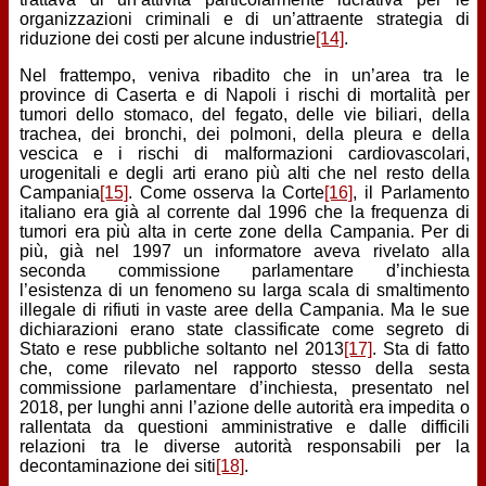
organizzazioni criminali e di un’attraente strategia di
riduzione dei costi per alcune industrie
[14]
.
Nel frattempo, veniva ribadito che in un’area tra le
province di Caserta e di Napoli i rischi di mortalità per
tumori dello stomaco, del fegato, delle vie biliari, della
trachea, dei bronchi, dei polmoni, della pleura e della
vescica e i rischi di malformazioni cardiovascolari,
urogenitali e degli arti erano più alti che nel resto della
Campania
[15]
. Come osserva la Corte
[16]
, il Parlamento
italiano era già al corrente dal 1996 che la frequenza di
tumori era più alta in certe zone della Campania. Per di
più, già nel 1997 un informatore aveva rivelato alla
seconda commissione parlamentare d’inchiesta
l’esistenza di un fenomeno su larga scala di smaltimento
illegale di rifiuti in vaste aree della Campania. Ma le sue
dichiarazioni erano state classificate come segreto di
Stato e rese pubbliche soltanto nel 2013
[17]
. Sta di fatto
che, come rilevato nel rapporto stesso della sesta
commissione parlamentare d’inchiesta, presentato nel
2018, per lunghi anni l’azione delle autorità era impedita o
rallentata da questioni amministrative e dalle difficili
relazioni tra le diverse autorità responsabili per la
decontaminazione dei siti
[18]
.