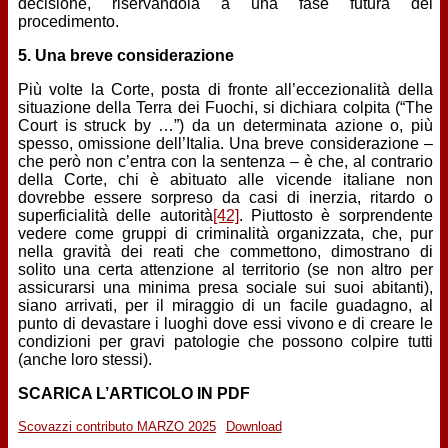
decisione, riservandola a una fase futura del
procedimento.
5. Una breve considerazione
Più volte la Corte, posta di fronte all’eccezionalità della
situazione della Terra dei Fuochi, si dichiara colpita (“The
Court is struck by …”) da un determinata azione o, più
spesso, omissione dell’Italia. Una breve considerazione –
che però non c’entra con la sentenza – è che, al contrario
della Corte, chi è abituato alle vicende italiane non
dovrebbe essere sorpreso da casi di inerzia, ritardo o
superficialità delle autorità
[42]
. Piuttosto è sorprendente
vedere come gruppi di criminalità organizzata, che, pur
nella gravità dei reati che commettono, dimostrano di
solito una certa attenzione al territorio (se non altro per
assicurarsi una minima presa sociale sui suoi abitanti),
siano arrivati, per il miraggio di un facile guadagno, al
punto di devastare i luoghi dove essi vivono e di creare le
condizioni per gravi patologie che possono colpire tutti
(anche loro stessi).
SCARICA L’ARTICOLO IN PDF
Scovazzi contributo MARZO 2025
Download