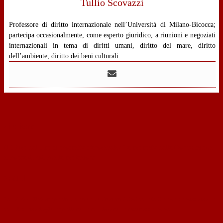
Tullio Scovazzi
Professore di diritto internazionale nell’Università di Milano-Bicocca;
partecipa occasionalmente, come esperto giuridico, a riunioni e negoziati
internazionali in tema di diritti umani, diritto del mare, diritto
dell’ambiente, diritto dei beni culturali.
‹
indietro
Il futuro del lupo si prospetta sfavorevole? La proposta della Commissione
europea di ridurne la protezione
avanti
›
La VIA sull’Aeroporto Canova di Treviso 2030 va rifatta per carenze nella
valutazione degli impatti sulla salute e sulla sicurezza aerea