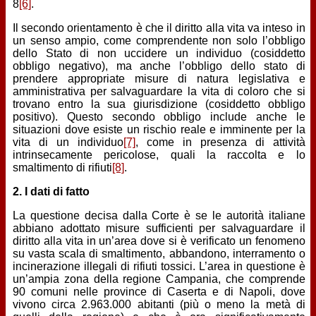
8
[6]
.
Il secondo orientamento è che il diritto alla vita va inteso in
un senso ampio, come comprendente non solo l’obbligo
dello Stato di non uccidere un individuo (cosiddetto
obbligo negativo), ma anche l’obbligo dello stato di
prendere appropriate misure di natura legislativa e
amministrativa per salvaguardare la vita di coloro che si
trovano entro la sua giurisdizione (cosiddetto obbligo
positivo). Questo secondo obbligo include anche le
situazioni dove esiste un rischio reale e imminente per la
vita di un individuo
[7]
, come in presenza di attività
intrinsecamente pericolose, quali la raccolta e lo
smaltimento di rifiuti
[8]
.
2. I dati di fatto
La questione decisa dalla Corte è se le autorità italiane
abbiano adottato misure sufficienti per salvaguardare il
diritto alla vita in un’area dove si è verificato un fenomeno
su vasta scala di smaltimento, abbandono, interramento o
incinerazione illegali di rifiuti tossici. L’area in questione è
un’ampia zona della regione Campania, che comprende
90 comuni nelle province di Caserta e di Napoli, dove
vivono circa 2.963.000 abitanti (più o meno la metà di