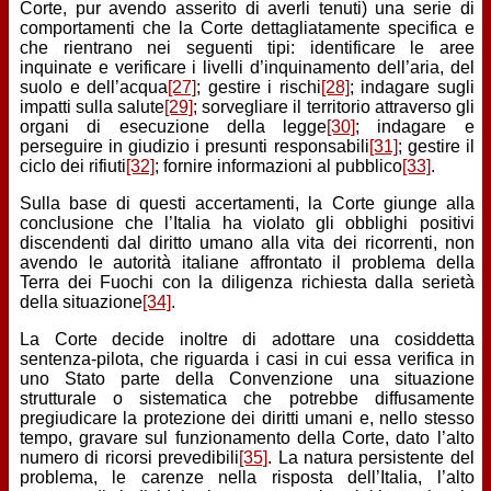
Corte, pur avendo asserito di averli tenuti) una serie di
comportamenti che la Corte dettagliatamente specifica e
che rientrano nei seguenti tipi: identificare le aree
inquinate e verificare i livelli d’inquinamento dell’aria, del
suolo e dell’acqua
[27]
; gestire i rischi
[28]
; indagare sugli
impatti sulla salute
[29]
; sorvegliare il territorio attraverso gli
organi di esecuzione della legge
[30]
; indagare e
perseguire in giudizio i presunti responsabili
[31]
; gestire il
ciclo dei rifiuti
[32]
; fornire informazioni al pubblico
[33]
.
Sulla base di questi accertamenti, la Corte giunge alla
conclusione che l’Italia ha violato gli obblighi positivi
discendenti dal diritto umano alla vita dei ricorrenti, non
avendo le autorità italiane affrontato il problema della
Terra dei Fuochi con la diligenza richiesta dalla serietà
della situazione
[34]
.
La Corte decide inoltre di adottare una cosiddetta
sentenza-pilota, che riguarda i casi in cui essa verifica in
uno Stato parte della Convenzione una situazione
strutturale o sistematica che potrebbe diffusamente
pregiudicare la protezione dei diritti umani e, nello stesso
tempo, gravare sul funzionamento della Corte, dato l’alto
numero di ricorsi prevedibili
[35]
. La natura persistente del
problema, le carenze nella risposta dell’Italia, l’alto