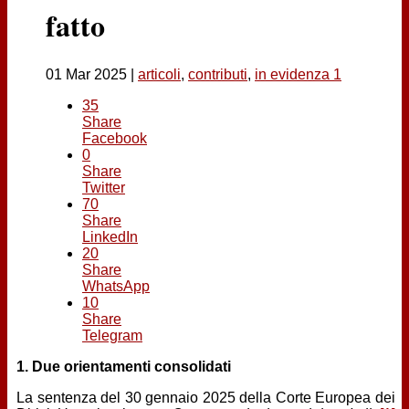
Contatti
fatto
01 Mar 2025
|
articoli
,
contributi
,
in evidenza 1
35
Share
Facebook
0
Share
Twitter
70
Share
LinkedIn
20
Share
WhatsApp
10
Share
Telegram
1. Due orientamenti consolidati
La sentenza del 30 gennaio 2025 della Corte Europea dei