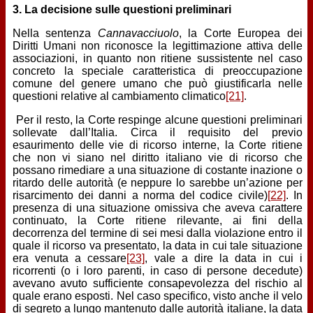
3. La decisione sulle questioni preliminari
Nella sentenza
Cannavacciuolo
, la Corte Europea dei
Diritti Umani non riconosce la legittimazione attiva delle
associazioni, in quanto non ritiene sussistente nel caso
concreto la speciale caratteristica di preoccupazione
comune del genere umano che può giustificarla nelle
questioni relative al cambiamento climatico
[21]
.
Per il resto, la Corte respinge alcune questioni preliminari
sollevate dall’Italia. Circa il requisito del previo
esaurimento delle vie di ricorso interne, la Corte ritiene
che non vi siano nel diritto italiano vie di ricorso che
possano rimediare a una situazione di costante inazione o
ritardo delle autorità (e neppure lo sarebbe un’azione per
risarcimento dei danni a norma del codice civile)
[22]
. In
presenza di una situazione omissiva che aveva carattere
continuato, la Corte ritiene rilevante, ai fini della
decorrenza del termine di sei mesi dalla violazione entro il
quale il ricorso va presentato, la data in cui tale situazione
era venuta a cessare
[23]
, vale a dire la data in cui i
ricorrenti (o i loro parenti, in caso di persone decedute)
avevano avuto sufficiente consapevolezza del rischio al
quale erano esposti. Nel caso specifico, visto anche il velo
di segreto a lungo mantenuto dalle autorità italiane, la data