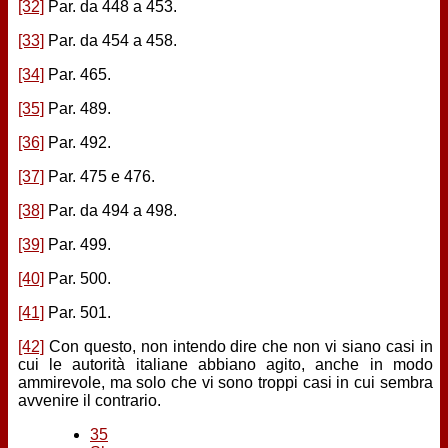
[32]
Par. da 448 a 453.
[33]
Par. da 454 a 458.
[34]
Par. 465.
[35]
Par. 489.
[36]
Par. 492.
[37]
Par. 475 e 476.
[38]
Par. da 494 a 498.
[39]
Par. 499.
[40]
Par. 500.
[41]
Par. 501.
[42]
Con questo, non intendo dire che non vi siano casi in
cui le autorità italiane abbiano agito, anche in modo
ammirevole, ma solo che vi sono troppi casi in cui sembra
avvenire il contrario.
35