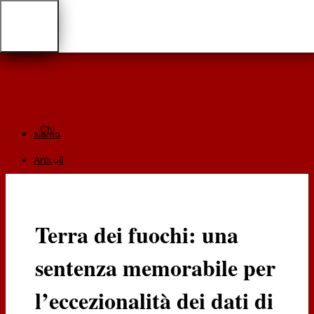
Chi
siamo
Articoli
Giurisprudenza
Focus
Terra dei fuochi: una
Recensioni
sentenza memorabile per
Documentazione
RGA
l’eccezionalità dei dati di
Cartaceo