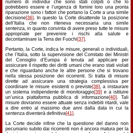
numero di individui che sono stati colpiti o che lo
potrebbero essere e l’urgenza di fornire loro una pronta
riparazione sono i fattori che portano la Corte a una simile
decisione
[36]
. In questo la Corte disattende la posizione
dell’Italia che non riteneva necessaria una simile
sentenza, in quanto convinta di avere preso tutte le misure
appropriate per prevenire i rischi alla salute e
decontaminare la Terra dei Fuochi
[37]
.
Pertanto, la Corte, indica le misure, generali o individuali,
che l’Italia, sotto la supervisione del Comitato dei Ministri
del Consiglio d’Europa è tenuta ad applicare per
assicurare il rispetto dei diritti umani che erano stati violati
e che riguardano anche le altre persone che si trovano
nella stessa posizione dei ricorrenti. Si tratta di misure
dirette ad assicurare una strategia complessiva per
coordinare le misure esistenti o previste
[38]
, a instaurare
un sistema indipendente di monitoraggio
[39]
e a istituire
un’unica piattaforma pubblica di informazione
[40]
. Tali
misure dovranno essere attuate senza indebiti ritardi, vale
a dire entro al massimo due anni dalla data in cui la
sentenza diventerà definitiva
[41]
.
La Corte decide infine che la questione del danno non
pecuniario subito dai ricorrenti non è ancora matura per la