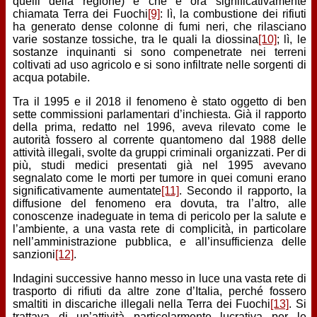
quelli della regione) e che è ora significativamente
chiamata Terra dei Fuochi
[9]
: lì, la combustione dei rifiuti
ha generato dense colonne di fumi neri, che rilasciano
varie sostanze tossiche, tra le quali la diossina
[10]
; lì, le
sostanze inquinanti si sono compenetrate nei terreni
coltivati ad uso agricolo e si sono infiltrate nelle sorgenti di
acqua potabile.
Tra il 1995 e il 2018 il fenomeno è stato oggetto di ben
sette commissioni parlamentari d’inchiesta. Già il rapporto
della prima, redatto nel 1996, aveva rilevato come le
autorità fossero al corrente quantomeno dal 1988 delle
attività illegali, svolte da gruppi criminali organizzati. Per di
più, studi medici presentati già nel 1995 avevano
segnalato come le morti per tumore in quei comuni erano
significativamente aumentate
[11]
. Secondo il rapporto, la
diffusione del fenomeno era dovuta, tra l’altro, alle
conoscenze inadeguate in tema di pericolo per la salute e
l’ambiente, a una vasta rete di complicità, in particolare
nell’amministrazione pubblica, e all’insufficienza delle
sanzioni
[12]
.
Indagini successive hanno messo in luce una vasta rete di
trasporto di rifiuti da altre zone d’Italia, perché fossero
smaltiti in discariche illegali nella Terra dei Fuochi
[13]
. Si
trattava di un’attività particolarmente lucrativa per le