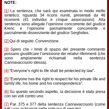
NOTE:
[1]
La sentenza, che sarà qui esaminata in modo molto
sintetico, riguarda 34 ricorsi riuniti, presentati da 46
ricorrenti (41 individui e cinque associazioni). Alla
sentenza sono allegate l’opinione concorrente del giudice
Krenc e l’opinione parzialmente concorrente e
parzialmente dissenziente del giudice Serghides.
[2]
Qui di seguito: Convenzione.
[3]
Spero che i limiti di spazio del presente commento
possano giustificare l’omissione dei relativi riferimenti (che
sono ampiamente richiamati nella sentenza
Cannavacciuolo
stessa).
[4]
“Everyone’s right to life shall be protected by law”.
[5]
“Everyone has the right to respect for his private life and
family life, his home and his correspondence”.
[6]
Su questo secondo aspetto, la decisione è stata presa
con sei voti contro uno.
[7]
Par. 375 e 377 della sentenza
Cannavacciuolo
(come
tutti i par. richiamati nelle note qui di seguito)