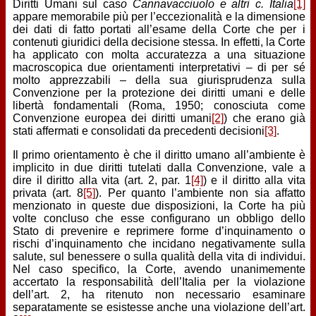
Diritti Umani sul cas
o Cannavacciuolo e altri c. Italia
[1]
appare memorabile più per l’eccezionalità e la dimensione
dei dati di fatto portati all’esame della Corte che per i
contenuti giuridici della decisione stessa. In effetti, la Corte
ha applicato con molta accuratezza a una situazione
macroscopica due orientamenti interpretativi – di per sé
molto apprezzabili – della sua giurisprudenza sulla
Convenzione per la protezione dei diritti umani e delle
libertà fondamentali (Roma, 1950; conosciuta come
Convenzione europea dei diritti umani
[2]
) che erano già
stati affermati e consolidati da precedenti decisioni
[3]
.
Il primo orientamento è che il diritto umano all’ambiente è
implicito in due diritti tutelati dalla Convenzione, vale a
dire il diritto alla vita (art. 2, par. 1
[4]
) e il diritto alla vita
privata (art. 8
[5]
). Per quanto l’ambiente non sia affatto
menzionato in queste due disposizioni, la Corte ha più
volte concluso che esse configurano un obbligo dello
Stato di prevenire e reprimere forme d’inquinamento o
rischi d’inquinamento che incidano negativamente sulla
salute, sul benessere o sulla qualità della vita di individui.
Nel caso specifico, la Corte, avendo unanimemente
accertato la responsabilità dell’Italia per la violazione
dell’art. 2, ha ritenuto non necessario esaminare
separatamente se esistesse anche una violazione dell’art.