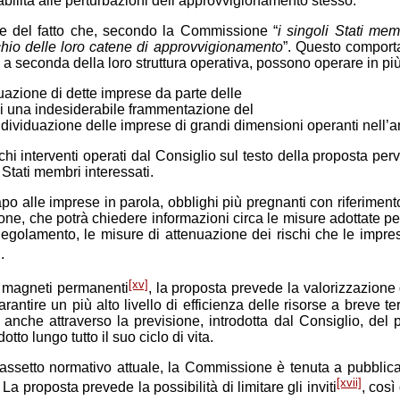
ilità alle perturbazioni dell’approvvigionamento stesso.
uce del fatto che, secondo la Commissione “
i singoli Stati me
chio delle loro catene di approvvigionamento
”. Questo comporta
 a seconda della loro struttura operativa, possono operare in p
uazione di dette imprese da parte delle
 di una indesiderabile frammentazione del
individuazione delle imprese di grandi dimensioni operanti nell
hi interventi operati dal Consiglio sul testo della proposta per
 Stati membri interessati.
o alle imprese in parola, obblighi più pregnanti con riferimento a
 che potrà chiedere informazioni circa le misure adottate per far f
Regolamento, le misure di attenuazione dei rischi che le impres
]
.
[xv]
ai magneti permanenti
, la proposta prevede la valorizzazione 
 garantire un più alto livello di efficienza delle risorse a breve
, anche attraverso la previsione, introdotta dal Consiglio, de
to lungo tutto il suo ciclo di vita.
l’assetto normativo attuale, la Commissione è tenuta a pubblica
[xvii]
La proposta prevede la possibilità di limitare gli inviti
, così