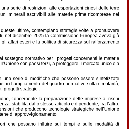
una serie di restrizioni alle esportazioni cinesi delle terre
lcuni minerali ascrivibili alle materie prime ricomprese nel
 da queste ultime, contemplano strategie volte a promuovere
ziali, nel dicembre 2025 la Commissione Europea aveva già
li affari esteri e la politica di sicurezza sul rafforzamento
 al sostegno normativo per i progetti concernenti le materie
ell’Unione con paesi terzi, a proteggere il mercato unico e a
e una serie di modifiche che possono essere sintetizzate
e; ii) l’ampliamento del quadro normativo sulla circolarità,
 progetti strategici.
zione, concernente la preparazione delle imprese ai rischi
a, stabilita dallo stesso articolo e dipendente, fra l’altro,
imensioni che producono tecnologie strategiche nell’Unione
 catene di approvvigionamento.
ori che possano influire sui tempi e sulle modalità di