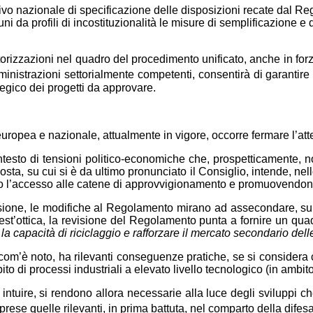
ivo nazionale di specificazione delle disposizioni recate dal R
mmuni da profili di incostituzionalità le misure di semplificazi
autorizzazioni nel quadro del procedimento unificato, anche in f
ministrazioni settorialmente competenti, consentirà di garantir
ategico dei progetti da approvare.
europea e nazionale, attualmente in vigore, occorre fermare l’a
testo di tensioni politico-economiche che, prospetticamente, no
a, su cui si è da ultimo pronunciato il Consiglio, intende, nell
o l’accesso alle catene di approvvigionamento e promuovendone
ne, le modifiche al Regolamento mirano ad assecondare, sul ve
uest’ottica, la revisione del Regolamento punta a fornire un quad
la capacità di riciclaggio e rafforzare il mercato secondario dell
com’è noto, ha rilevanti conseguenze pratiche, se si considera ch
mbito di processi industriali a elevato livello tecnologico (in ambi
ntuire, si rendono allora necessarie alla luce degli sviluppi c
ese quelle rilevanti, in prima battuta, nel comparto della difesa