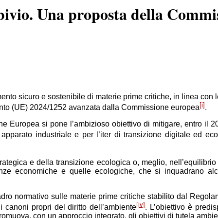
 bivio. Una proposta della Commi
to sicuro e sostenibile di materie prime critiche, in linea con le
[i]
mento (UE) 2024/1252 avanzata dalla Commissione europea
.
Europea si pone l’ambizioso obiettivo di mitigare, entro il 203
io apparato industriale e per l’iter di transizione digitale ed
trategica e della transizione ecologica o, meglio, nell’equilib
ze economiche e quelle ecologiche, che si inquadrano alcuni 
o normativo sulle materie prime critiche stabilito dal Regolamen
[iv]
i canoni propri del diritto dell’ambiente
. L’obiettivo è pred
uova, con un approccio integrato, gli obiettivi di tutela ambien