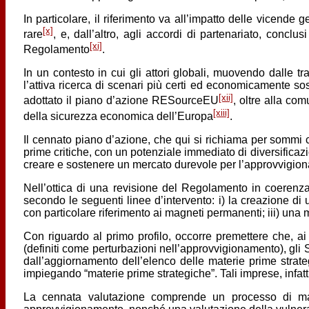
In particolare, il riferimento va all’impatto delle vicende 
[x]
rare
, e, dall’altro, agli accordi di partenariato, conclu
[xi]
Regolamento
.
In un contesto in cui gli attori globali, muovendo dalle t
l’attiva ricerca di scenari più certi ed economicamente 
[xii]
adottato il piano d’azione RESourceEU
, oltre alla co
[xiii]
della sicurezza economica dell’Europa
.
Il cennato piano d’azione, che qui si richiama per sommi ca
prime critiche, con un potenziale immediato di diversificazi
creare e sostenere un mercato durevole per l’approvvigiona
Nell’ottica di una revisione del Regolamento in coerenz
secondo le seguenti linee d’intervento: i) la creazione di 
con particolare riferimento ai magneti permanenti; iii) una ma
Con riguardo al primo profilo, occorre premettere che, ai
(definiti come perturbazioni nell’approvvigionamento), gli S
dall’aggiornamento dell’elenco delle materie prime strate
impiegando “materie prime strategiche”. Tali imprese, infatt
La cennata valutazione comprende un processo di mappa