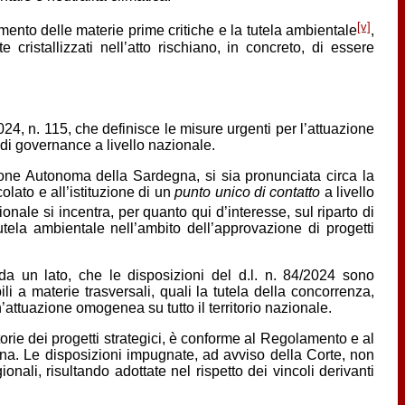
[v]
mento delle materie prime critiche e la tutela ambientale
,
 cristallizzati nell’atto rischiano, in concreto, di essere
24, n. 115, che definisce le misure urgenti per l’attuazione
a di governance a livello nazionale.
ione Autonoma della Sardegna, si sia pronunciata circa la
colato e all’istituzione di un
punto unico di contatto
a livello
uzionale si incentra, per quanto qui d’interesse, sul riparto di
utela ambientale nell’ambito dell’approvazione di progetti
 da un lato, che le disposizioni del d.l. n. 84/2024 sono
i a materie trasversali, quali la tutela della concorrenza,
’attuazione omogenea su tutto il territorio nazionale.
atorie dei progetti strategici, è conforme al Regolamento e al
plina. Le disposizioni impugnate, ad avviso della Corte, non
nali, risultando adottate nel rispetto dei vincoli derivanti