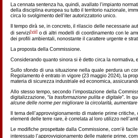
La cennata sentenza ha, quindi, avallato l’impianto normat
della disciplina europea su tutto il territorio nazionale, i
circa lo svolgimento dell’iter autorizzatorio unico.
Il tempo dirà se, in concreto, il rilascio delle necessarie 
[viii]
di servizi
o di altri modelli di coordinamento con le am
dei profili ambientali, nonostante il carattere urgente e str
La proposta della Commissione.
Considerando quanto sinora si è detto circa la normativa, 
Sullo sfondo di una situazione nella quale perdura un con
Regolamento è entrato in vigore (23 maggio 2024), la propost
materia di sicurezza industriale ed economica, assicurand
Allo stesso tempo, secondo l’impostazione della Commissio
digitalizzazione, “
la trasformazione pulita e digitale
”. In q
alcune delle norme per migliorare la circolarità, aumentare 
Il tema dell’approvvigionamento di materie prime critiche, 
elementi delle terre rare, è correlata al loro utilizzo nell’a
Le modifiche prospettate dalla Commissione, com’è facile i
interessato l’approvvigionamento delle materie prime, compr