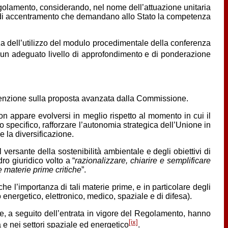
egolamento, considerando, nel nome dell’attuazione unitaria
one e di accentramento che demandano allo Stato la competenza
orza dell’utilizzo del modulo procedimentale della conferenza
e un adeguato livello di approfondimento e di ponderazione
ttenzione sulla proposta avanzata dalla Commissione.
n appare evolversi in meglio rispetto al momento in cui il
o specifico, rafforzare l’autonomia strategica dell’Unione in
 la diversificazione.
rsante della sostenibilità ambientale e degli obiettivi di
ro giuridico volto a “
razionalizzare, chiarire e semplificare
e materie prime critiche
”.
e l’importanza di tali materie prime, e in particolare degli
to energetico, elettronico, medico, spaziale e di difesa).
he, a seguito dell’entrata in vigore del Regolamento, hanno
[ix]
 e nei settori spaziale ed energetico
.