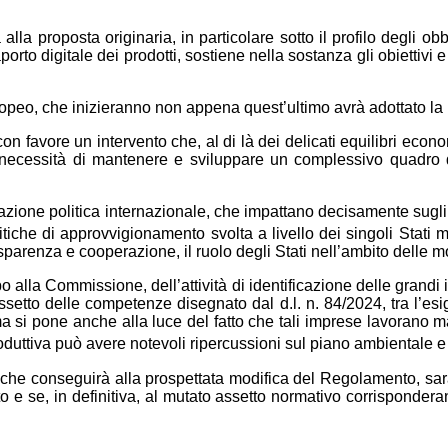
la proposta originaria, in particolare sotto il profilo degli ob
rto digitale dei prodotti, sostiene nella sostanza gli obiettivi e 
ropeo, che inizieranno non appena quest’ultimo avrà adottato la 
con favore un intervento che, al di là dei delicati equilibri econo
la necessità di mantenere e sviluppare un complessivo quadro 
situazione politica internazionale, che impattano decisamente su
tiche di approvvigionamento svolta a livello dei singoli Stati 
rasparenza e cooperazione, il ruolo degli Stati nell’ambito delle
o alla Commissione, dell’attività di identificazione delle grandi 
setto delle competenze disegnato dal d.l. n. 84/2024, tra l’esi
ema si pone anche alla luce del fatto che tali imprese lavorano ma
oduttiva può avere notevoli ripercussioni sul piano ambientale e s
che conseguirà alla prospettata modifica del Regolamento, sar
o e se, in definitiva, al mutato assetto normativo corrisponderan