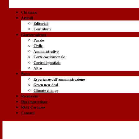
Chi siamo
Articoli
Editoriali
Contributi
Giurisprudenza
Penale
Civile
Amministrativo
Corte costituzionale
Corte di giustizia
Altro
Focus
Esperienze dell’amministrazione
Green new deal
Climate change
Recensioni
Documentazione
RGA Cartaceo
Contatti