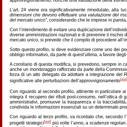
approvvigionamento, nonché una valutazione della vulnerab
L’art. 24 viene ora significativamente rimodulato, alla l
dimensioni che devono effettuare una valutazione del ris
del mercato unico”
, considerando che le imprese in parola,
Con l’intendimento di evitare una duplicazione dell’individ
diverse amministrazioni nazionali e di prevenire il rischio
mercato unico, si prevede che il compito di procedere all’
Sotto questo profilo, si deve evidenziare come uno dei poc
obbligo informativo, da parte di quest’ultima, a favore degli
A corollario di questa modifica, si prevedono, sempre in cap
anche un monitoraggio rafforzato da parte della Commissione,
forza di un atto delegato da adottare a integrazione del 
[xiv
significative alle perturbazioni dell’approvvigionamento
Con riguardo al secondo profilo, attinente in particolare 
integra il recupero dei rifiuti post-consumo, nell’ottica di
amministrativi, promuove la trasparenza e la tracciabilità
condivida le informazioni essenziali su un determinato prodot
Con riguardo al terzo profilo, va ricordato che, secondo 
[xvi]
progetti strategici
più volte l’anno, a scadenze regolari. 