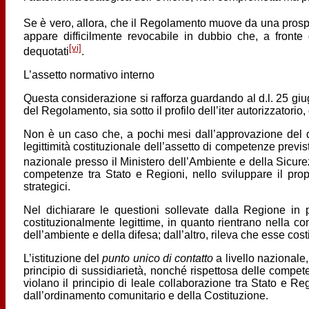
Se è vero, allora, che il Regolamento muove da una prospet
appare difficilmente revocabile in dubbio che, a fronte de
[vi]
dequotati
.
L’assetto normativo interno
Questa considerazione si rafforza guardando al d.l. 25 giug
del Regolamento, sia sotto il profilo dell’iter autorizzatorio
Non è un caso che, a pochi mesi dall’approvazione del d.
legittimità costituzionale dell’assetto di competenze previsto
nazionale presso il Ministero dell’Ambiente e della Sicur
competenze tra Stato e Regioni, nello sviluppare il propr
strategici.
Nel dichiarare le questioni sollevate dalla Regione in p
costituzionalmente legittime, in quanto rientrano nella co
dell’ambiente e della difesa; dall’altro, rileva che esse c
L’istituzione del
punto unico di contatto
a livello nazionale,
principio di sussidiarietà, nonché rispettosa delle compete
violano il principio di leale collaborazione tra Stato e Re
dall’ordinamento comunitario e della Costituzione.