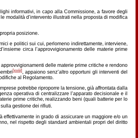
blighi informativi, in capo alla Commissione, a favore degli
le modalità d’intervento illustrati nella proposta di modifica
propria posizione.
mici e politici sui cui, perlomeno indirettamente, interviene,
d’insieme circa l’approvvigionamento delle materie prime
gli approvvigionamenti delle materie prime critiche e rendono
[xviii]
membri
, appaiono senz’altro opportuni gli interventi del
 modifiche al Regolamento.
imprese potrebbe riproporre la tensione, già affrontata dalla
genza operativa di centralizzare l’apparato decisionale e il
terie prime critiche, realizzando beni (quali batterie per lo
ulla gestione dei rifiuti.
à effettivamente in grado di assicurare un maggiore e/o un
no, nel rispetto degli standard ambientali propri del diritto