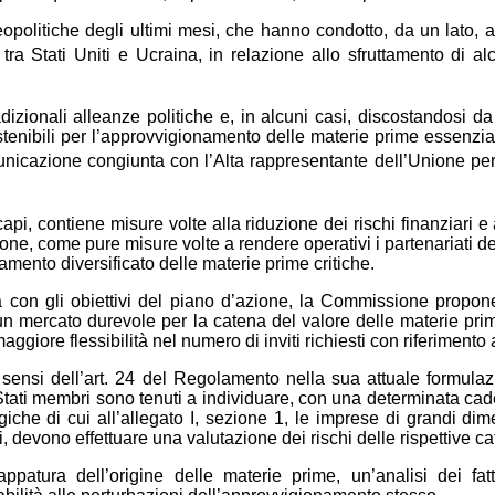
geopolitiche degli ultimi mesi, che hanno condotto, da un lato, a 
si tra Stati Uniti e Ucraina, in relazione allo sfruttamento di a
radizionali alleanze politiche e, in alcuni casi, discostandosi
sostenibili per l’approvvigionamento delle materie prime essen
municazione congiunta con l’Alta rappresentante dell’Unione per g
pi, contiene misure volte alla riduzione dei rischi finanziari e
one, come pure misure volte a rendere operativi i partenariati d
mento diversificato delle materie prime critiche.
a con gli obiettivi del piano d’azione, la Commissione propon
un mercato durevole per la catena del valore delle materie prim
ggiore flessibilità nel numero di inviti richiesti con riferimento ai
 sensi dell’art. 24 del Regolamento nella sua attuale formula
tati membri sono tenuti a individuare, con una determinata cadenz
giche di cui all’allegato I, sezione 1, le imprese di grandi d
i, devono effettuare una valutazione dei rischi delle rispettive
tura dell’origine delle materie prime, un’analisi dei fatt