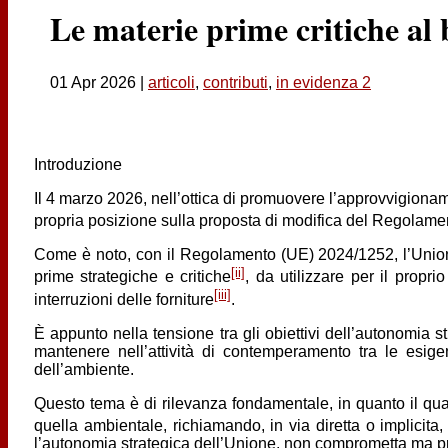
Le materie prime critiche al
01 Apr 2026
|
articoli
,
contributi
,
in evidenza 2
Introduzione
Il 4 marzo 2026, nell’ottica di promuovere l’approvvigionamen
propria posizione sulla proposta di modifica del Regola
Come è noto, con il Regolamento (UE) 2024/1252, l’Unione 
[ii]
prime strategiche e critiche
, da utilizzare per il propr
[iii]
interruzioni delle forniture
.
È appunto nella tensione tra gli obiettivi dell’autonomia s
mantenere nell’attività di contemperamento tra le esigen
dell’ambiente.
Questo tema è di rilevanza fondamentale, in quanto il quadr
quella ambientale, richiamando, in via diretta o implicita, 
l’autonomia strategica dell’Unione, non comprometta ma prom