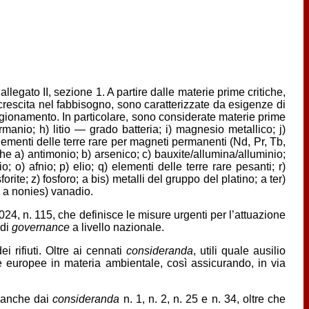
llegato II, sezione 1. A partire dalle materie prime critiche,
 crescita nel fabbisogno, sono caratterizzate da esigenze di
igionamento. In particolare, sono considerate materie prime
rmanio; h) litio — grado batteria; i) magnesio metallico; j)
lementi delle terre rare per magneti permanenti (Nd, Pr, Tb,
che a) antimonio; b) arsenico; c) bauxite/allumina/alluminio;
io; o) afnio; p) elio; q) elementi delle terre rare pesanti; r)
rite; z) fosforo; a bis) metalli del gruppo del platino; a ter)
o; a nonies) vanadio.
 2024, n. 115, che definisce le misure urgenti per l’attuazione
 di
governance
a livello nazionale.
 rifiuti. Oltre ai cennati
consideranda
, utili quale ausilio
tive europee in materia ambientale, così assicurando, in via
, anche dai
consideranda
n. 1, n. 2, n. 25 e n. 34, oltre che