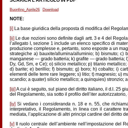
SCARICA L’ARTICOLO IN PDF
Buonfino_Aprile26
Download
NOTE:
[i]
La base giuridica della proposta di modifica del Regolame
[ii]
Le due nozioni sono definite dagli artt. 3 e 4 del Regolam
l’allegato I, sezione 1 include un elenco specifico di mate
produzione complesse e, pertanto, sono esposte a un maggio
strategiche a) bauxite/allumina/alluminio; b) bismuto; c) b
manganese — grado batteria; k) grafite — grado batteria; l)
Dy, Gd, Sm, e Ce); o) silicio metallico; p) titanio metallic
d) barite; e) berillio; f) bismuto; g) boro; h) cobalto; i) ca
elementi delle terre rare leggere; s) litio; t) magnesio; u) m
scandio; a quater) silicio metallico; a quinquies) stronzio; a
[iii]
A cui è seguito, sul piano del diritto italiano, il d.l. 25
del Regolamento, sia sotto il profilo dell’iter autorizzatorio,
[iv]
Si vedano i
consideranda
n. 18 e n. 55, che richiaman
interpretativo, il Regolamento, in linea con il carattere t
mediata, l’applicazione di altri principi cardine del diritto d
[v]
Il ruolo centrale dell’ambiente nell’impostazione del 