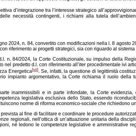
tiva d’integrazione tra l’interesse strategico all’approvvigiona
lle necessità contingenti, i richiami alla tutela dell’ambiente
no 2024, n. 84, convertito con modificazioni nella l. 8 agosto 20
, con riferimento ai progetti strategici, sia con riguardo al sistem
l. n. 84/2024, la Corte Costituzionale, su impulso della Reg
 nel predetto d.l. con riferimento all’iter procedimentale ivi arti
[vii]
ezza Energetica
. Se, infatti, la questione di legittimità costit
io impianto argomentativo, la Corte richiama il ruolo della t
arte inammissibili e in parte infondate, la Corte evidenzia,
mpetenza legislativa esclusiva dello Stato, essendo riconducibil
ostituiscono norme di riforma economico-sociale che richiedono un
 prevista al fine di facilitare e coordinare le procedure autorizz
nze regionali, nell’ottica di un’attuazione unitaria della disci
gioni, né ledono le competenze legislative e amministrative regio