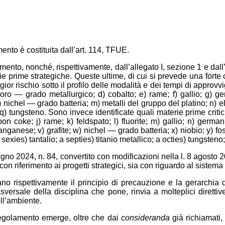
nto è costituita dall’art. 114, TFUE.
ento, nonché, rispettivamente, dall’allegato I, sezione 1 e dall’a
rie prime strategiche. Queste ultime, di cui si prevede una forte
r rischio sotto il profilo delle modalità e dei tempi di approvv
oro — grado metallurgico; d) cobalto; e) rame; f) gallio; g) ge
 nichel — grado batteria; m) metalli del gruppo del platino; n) e
o; q) tungsteno. Sono invece identificate quali materie prime criti
rbon coke; j) rame; k) feldspato; l) fluorite; m) gallio; n) german
anganese; v) grafite; w) nichel — grado batteria; x) niobio; y) fosfo
 sexies) tantalio; a septies) titanio metallico; a octies) tungsten
 giugno 2024, n. 84, convertito con modificazioni nella l. 8 agosto
 con riferimento ai progetti strategici, sia con riguardo al sistema
o rispettivamente il principio di precauzione e la gerarchia dei
rasversale della disciplina che pone, rinvia a molteplici diret
ell’ambiente.
Regolamento emerge, oltre che dai
consideranda
già richiamati