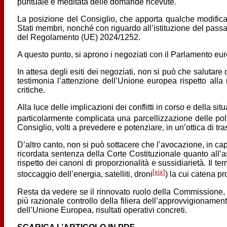
puntuale e meditata delle domande ricevute.
La posizione del Consiglio, che apporta qualche modifica al
Stati membri, nonché con riguardo all’istituzione del passapo
del Regolamento (UE) 2024/1252.
A questo punto, si aprono i negoziati con il Parlamento eu
In attesa degli esiti dei negoziati, non si può che salutare 
testimonia l’attenzione dell’Unione europea rispetto al
critiche.
Alla luce delle implicazioni dei conflitti in corso e della 
particolarmente complicata una parcellizzazione delle poli
Consiglio, volti a prevedere e potenziare, in un’ottica di t
D’altro canto, non si può sottacere che l’avocazione, in cap
ricordata sentenza della Corte Costituzionale quanto all’as
rispetto dei canoni di proporzionalità e sussidiarietà. Il t
[xix]
stoccaggio dell’energia, satelliti, droni
) la cui catena pr
Resta da vedere se il rinnovato ruolo della Commissione, 
più razionale controllo della filiera dell’approvvigionament
dell’Unione Europea, risultati operativi concreti.