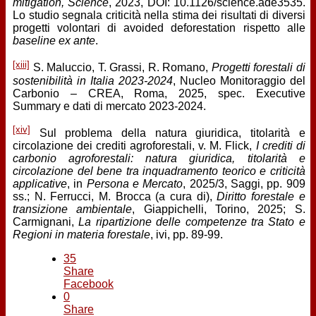
mitigation, Science
, 2023, DOI: 10.1126/science.ade3535.
Lo studio segnala criticità nella stima dei risultati di diversi
progetti volontari di avoided deforestation rispetto alle
baseline
ex ante
.
[xiii]
S. Maluccio, T. Grassi, R. Romano,
Progetti forestali di
sostenibilità in Italia 2023-2024
, Nucleo Monitoraggio del
Carbonio – CREA, Roma, 2025, spec. Executive
Summary e dati di mercato 2023-2024.
[xiv]
Sul problema della natura giuridica, titolarità e
circolazione dei crediti agroforestali, v. M. Flick,
I crediti di
carbonio agroforestali: natura giuridica, titolarità e
circolazione del bene tra inquadramento teorico e criticità
applicative
, in
Persona e Mercato
, 2025/3, Saggi, pp. 909
ss.; N. Ferrucci, M. Brocca (a cura di),
Diritto forestale e
transizione ambientale
, Giappichelli, Torino, 2025; S.
Carmignani,
La ripartizione delle competenze tra Stato e
Regioni in materia forestale
, ivi, pp. 89-99.
35
Share
Facebook
0
Share