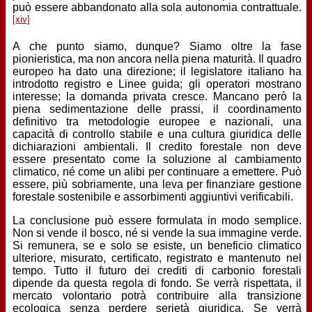
può essere abbandonato alla sola autonomia contrattuale.
[xiv]
A che punto siamo, dunque? Siamo oltre la fase
pionieristica, ma non ancora nella piena maturità. Il quadro
europeo ha dato una direzione; il legislatore italiano ha
introdotto registro e Linee guida; gli operatori mostrano
interesse; la domanda privata cresce. Mancano però la
piena sedimentazione delle prassi, il coordinamento
definitivo tra metodologie europee e nazionali, una
capacità di controllo stabile e una cultura giuridica delle
dichiarazioni ambientali. Il credito forestale non deve
essere presentato come la soluzione al cambiamento
climatico, né come un alibi per continuare a emettere. Può
essere, più sobriamente, una leva per finanziare gestione
forestale sostenibile e assorbimenti aggiuntivi verificabili.
La conclusione può essere formulata in modo semplice.
Non si vende il bosco, né si vende la sua immagine verde.
Si remunera, se e solo se esiste, un beneficio climatico
ulteriore, misurato, certificato, registrato e mantenuto nel
tempo. Tutto il futuro dei crediti di carbonio forestali
dipende da questa regola di fondo. Se verrà rispettata, il
mercato volontario potrà contribuire alla transizione
ecologica senza perdere serietà giuridica. Se verrà