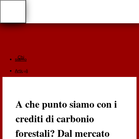
Chi
siamo
Articoli
Giurisprudenza
Focus
A che punto siamo con i
Recensioni
crediti di carbonio
Documentazione
RGA
forestali? Dal mercato
Cartaceo