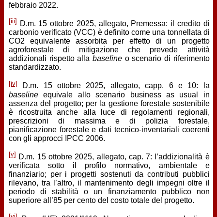
febbraio 2022.
[iii]
D.m. 15 ottobre 2025, allegato, Premessa: il credito di
carbonio verificato (VCC) è definito come una tonnellata di
CO2 equivalente assorbita per effetto di un progetto
agroforestale di mitigazione che prevede attività
addizionali rispetto alla
baseline
o scenario di riferimento
standardizzato.
[iv]
D.m. 15 ottobre 2025, allegato, capp. 6 e 10: la
baseline
equivale allo scenario business as usual in
assenza del progetto; per la gestione forestale sostenibile
è ricostruita anche alla luce di regolamenti regionali,
prescrizioni di massima e di polizia forestale,
pianificazione forestale e dati tecnico-inventariali coerenti
con gli approcci IPCC 2006.
[v]
D.m. 15 ottobre 2025, allegato, cap. 7: l’addizionalità è
verificata sotto il profilo normativo, ambientale e
finanziario; per i progetti sostenuti da contributi pubblici
rilevano, tra l’altro, il mantenimento degli impegni oltre il
periodo di stabilità o un finanziamento pubblico non
superiore all’85 per cento del costo totale del progetto.
[vi]