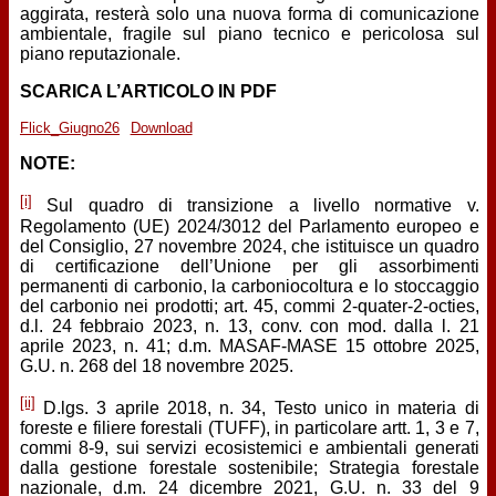
aggirata, resterà solo una nuova forma di comunicazione
ambientale, fragile sul piano tecnico e pericolosa sul
piano reputazionale.
SCARICA L’ARTICOLO IN PDF
Flick_Giugno26
Download
NOTE:
[i]
Sul quadro di transizione a livello normative v.
Regolamento (UE) 2024/3012 del Parlamento europeo e
del Consiglio, 27 novembre 2024, che istituisce un quadro
di certificazione dell’Unione per gli assorbimenti
permanenti di carbonio, la carboniocoltura e lo stoccaggio
del carbonio nei prodotti; art. 45, commi 2-quater-2-octies,
d.l. 24 febbraio 2023, n. 13, conv. con mod. dalla l. 21
aprile 2023, n. 41; d.m. MASAF-MASE 15 ottobre 2025,
G.U. n. 268 del 18 novembre 2025.
[ii]
D.lgs. 3 aprile 2018, n. 34, Testo unico in materia di
foreste e filiere forestali (TUFF), in particolare artt. 1, 3 e 7,
commi 8-9, sui servizi ecosistemici e ambientali generati
dalla gestione forestale sostenibile; Strategia forestale
nazionale, d.m. 24 dicembre 2021, G.U. n. 33 del 9