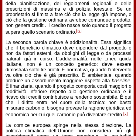
della pianificazione, dei regolamenti regionali e delle
prescrizioni di massima e di polizia forestale. Se un
proprietario si limita a fare ciò che la legge già impone, o
ciò che la gestione ordinaria avrebbe comunque prodotto,
non genera crediti. Il credito nasce solo quando il progetto
[iv]
supera quello scenario ordinario.
La seconda parola chiave è addizionalità. Essa significa
che il beneficio climatico deve dipendere dal progetto e
non da fattori esterni, da obblighi di legge o da processi
naturali già in corso. L’addizionalità, nelle Linee guida
italiane, non è un concetto generico: deve essere
dimostrata sotto tre profili. È normativa, quando l’intervento
va oltre ciò che è già prescritto. È ambientale, quando
produce un assorbimento maggiore rispetto alla
baseline
.
È finanziaria, quando il progetto comporta costi maggiori o
redditività inferiore rispetto alla gestione ordinaria e il
ricavo dei crediti contribuisce a renderlo sostenibile. È qui
che il diritto entra nel cuore della tecnica: non basta
misurare carbonio, bisogna provare la ragione giuridica ed
[v]
economica per cui quel carbonio può diventare credito.
La cornice europea spinge nella stessa direzione. La
politica climatica dell’Unione non considera più gli