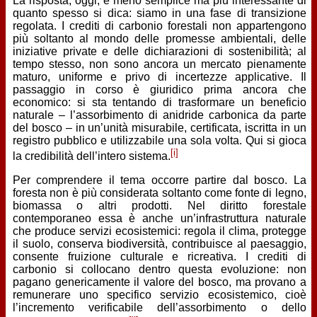
La risposta, oggi, è meno semplice ma più interessante di
quanto spesso si dica: siamo in una fase di transizione
regolata. I crediti di carbonio forestali non appartengono
più soltanto al mondo delle promesse ambientali, delle
iniziative private e delle dichiarazioni di sostenibilità; al
tempo stesso, non sono ancora un mercato pienamente
maturo, uniforme e privo di incertezze applicative. Il
passaggio in corso è giuridico prima ancora che
economico: si sta tentando di trasformare un beneficio
naturale – l’assorbimento di anidride carbonica da parte
del bosco – in un’unità misurabile, certificata, iscritta in un
registro pubblico e utilizzabile una sola volta. Qui si gioca
[i]
la credibilità dell’intero sistema.
Per comprendere il tema occorre partire dal bosco. La
foresta non è più considerata soltanto come fonte di legno,
biomassa o altri prodotti. Nel diritto forestale
contemporaneo essa è anche un’infrastruttura naturale
che produce servizi ecosistemici: regola il clima, protegge
il suolo, conserva biodiversità, contribuisce al paesaggio,
consente fruizione culturale e ricreativa. I crediti di
carbonio si collocano dentro questa evoluzione: non
pagano genericamente il valore del bosco, ma provano a
remunerare uno specifico servizio ecosistemico, cioè
l’incremento verificabile dell’assorbimento o dello