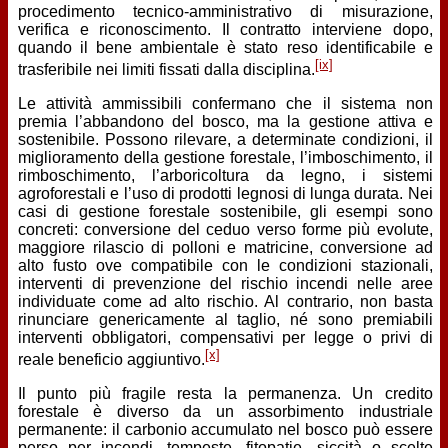
procedimento tecnico-amministrativo di misurazione,
verifica e riconoscimento. Il contratto interviene dopo,
quando il bene ambientale è stato reso identificabile e
[ix]
trasferibile nei limiti fissati dalla disciplina.
Le attività ammissibili confermano che il sistema non
premia l’abbandono del bosco, ma la gestione attiva e
sostenibile. Possono rilevare, a determinate condizioni, il
miglioramento della gestione forestale, l’imboschimento, il
rimboschimento, l’arboricoltura da legno, i sistemi
agroforestali e l’uso di prodotti legnosi di lunga durata. Nei
casi di gestione forestale sostenibile, gli esempi sono
concreti: conversione del ceduo verso forme più evolute,
maggiore rilascio di polloni e matricine, conversione ad
alto fusto ove compatibile con le condizioni stazionali,
interventi di prevenzione del rischio incendi nelle aree
individuate come ad alto rischio. Al contrario, non basta
rinunciare genericamente al taglio, né sono premiabili
interventi obbligatori, compensativi per legge o privi di
[x]
reale beneficio aggiuntivo.
Il punto più fragile resta la permanenza. Un credito
forestale è diverso da un assorbimento industriale
permanente: il carbonio accumulato nel bosco può essere
perso per incendi, tempeste, fitopatie, siccità o scelte