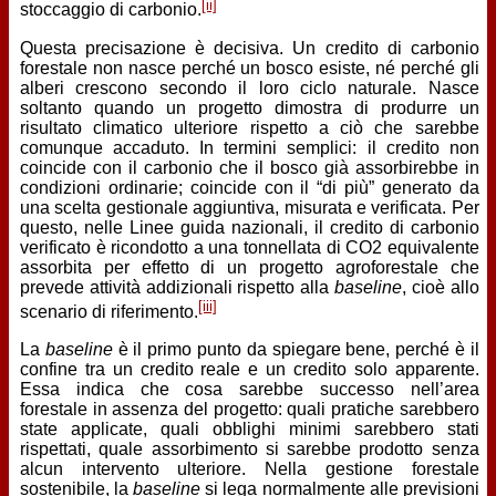
[ii]
stoccaggio di carbonio.
Questa precisazione è decisiva. Un credito di carbonio
forestale non nasce perché un bosco esiste, né perché gli
alberi crescono secondo il loro ciclo naturale. Nasce
soltanto quando un progetto dimostra di produrre un
risultato climatico ulteriore rispetto a ciò che sarebbe
comunque accaduto. In termini semplici: il credito non
coincide con il carbonio che il bosco già assorbirebbe in
condizioni ordinarie; coincide con il “di più” generato da
una scelta gestionale aggiuntiva, misurata e verificata. Per
questo, nelle Linee guida nazionali, il credito di carbonio
verificato è ricondotto a una tonnellata di CO2 equivalente
assorbita per effetto di un progetto agroforestale che
prevede attività addizionali rispetto alla
baseline
, cioè allo
[iii]
scenario di riferimento.
La
baseline
è il primo punto da spiegare bene, perché è il
confine tra un credito reale e un credito solo apparente.
Essa indica che cosa sarebbe successo nell’area
forestale in assenza del progetto: quali pratiche sarebbero
state applicate, quali obblighi minimi sarebbero stati
rispettati, quale assorbimento si sarebbe prodotto senza
alcun intervento ulteriore. Nella gestione forestale
sostenibile, la
baseline
si lega normalmente alle previsioni