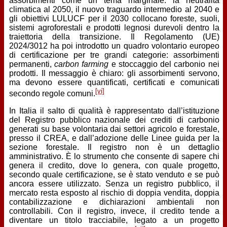
assorbimenti come un tema marginale: la neutralità
climatica al 2050, il nuovo traguardo intermedio al 2040 e
gli obiettivi LULUCF per il 2030 collocano foreste, suoli,
sistemi agroforestali e prodotti legnosi durevoli dentro la
traiettoria della transizione. Il Regolamento (UE)
2024/3012 ha poi introdotto un quadro volontario europeo
di certificazione per tre grandi categorie: assorbimenti
permanenti,
carbon farming
e stoccaggio del carbonio nei
prodotti. Il messaggio è chiaro: gli assorbimenti servono,
ma devono essere quantificati, certificati e comunicati
[vi]
secondo regole comuni.
In Italia il salto di qualità è rappresentato dall’istituzione
del Registro pubblico nazionale dei crediti di carbonio
generati su base volontaria dai settori agricolo e forestale,
presso il CREA, e dall’adozione delle Linee guida per la
sezione forestale. Il registro non è un dettaglio
amministrativo. È lo strumento che consente di sapere chi
genera il credito, dove lo genera, con quale progetto,
secondo quale certificazione, se è stato venduto e se può
ancora essere utilizzato. Senza un registro pubblico, il
mercato resta esposto al rischio di doppia vendita, doppia
contabilizzazione e dichiarazioni ambientali non
controllabili. Con il registro, invece, il credito tende a
diventare un titolo tracciabile, legato a un progetto