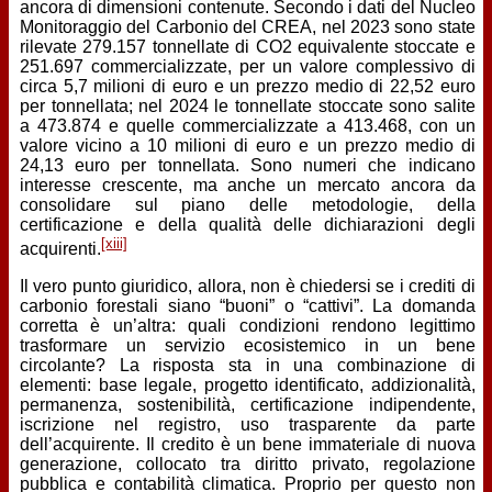
ancora di dimensioni contenute. Secondo i dati del Nucleo
Monitoraggio del Carbonio del CREA, nel 2023 sono state
rilevate 279.157 tonnellate di CO2 equivalente stoccate e
251.697 commercializzate, per un valore complessivo di
circa 5,7 milioni di euro e un prezzo medio di 22,52 euro
per tonnellata; nel 2024 le tonnellate stoccate sono salite
a 473.874 e quelle commercializzate a 413.468, con un
valore vicino a 10 milioni di euro e un prezzo medio di
24,13 euro per tonnellata. Sono numeri che indicano
interesse crescente, ma anche un mercato ancora da
consolidare sul piano delle metodologie, della
certificazione e della qualità delle dichiarazioni degli
[xiii]
acquirenti.
Il vero punto giuridico, allora, non è chiedersi se i crediti di
carbonio forestali siano “buoni” o “cattivi”. La domanda
corretta è un’altra: quali condizioni rendono legittimo
trasformare un servizio ecosistemico in un bene
circolante? La risposta sta in una combinazione di
elementi: base legale, progetto identificato, addizionalità,
permanenza, sostenibilità, certificazione indipendente,
iscrizione nel registro, uso trasparente da parte
dell’acquirente. Il credito è un bene immateriale di nuova
generazione, collocato tra diritto privato, regolazione
pubblica e contabilità climatica. Proprio per questo non