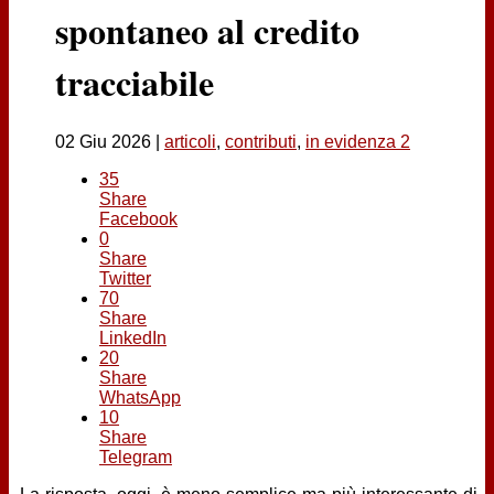
Contatti
spontaneo al credito
tracciabile
02 Giu 2026
|
articoli
,
contributi
,
in evidenza 2
35
Share
Facebook
0
Share
Twitter
70
Share
LinkedIn
20
Share
WhatsApp
10
Share
Telegram