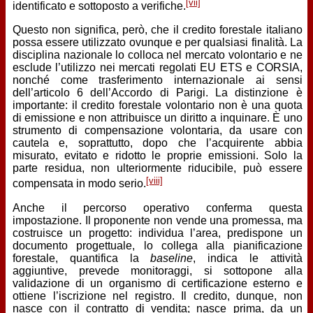
[vii]
identificato e sottoposto a verifiche.
Questo non significa, però, che il credito forestale italiano
possa essere utilizzato ovunque e per qualsiasi finalità. La
disciplina nazionale lo colloca nel mercato volontario e ne
esclude l’utilizzo nei mercati regolati EU ETS e CORSIA,
nonché come trasferimento internazionale ai sensi
dell’articolo 6 dell’Accordo di Parigi. La distinzione è
importante: il credito forestale volontario non è una quota
di emissione e non attribuisce un diritto a inquinare. È uno
strumento di compensazione volontaria, da usare con
cautela e, soprattutto, dopo che l’acquirente abbia
misurato, evitato e ridotto le proprie emissioni. Solo la
parte residua, non ulteriormente riducibile, può essere
[viii]
compensata in modo serio.
Anche il percorso operativo conferma questa
impostazione. Il proponente non vende una promessa, ma
costruisce un progetto: individua l’area, predispone un
documento progettuale, lo collega alla pianificazione
forestale, quantifica la
baseline
, indica le attività
aggiuntive, prevede monitoraggi, si sottopone alla
validazione di un organismo di certificazione esterno e
ottiene l’iscrizione nel registro. Il credito, dunque, non
nasce con il contratto di vendita; nasce prima, da un