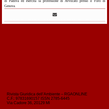
di Padova ed esercita la professione di Avvocato presso il Foro di
Genova.
‹
indietro
La prova della qualifica di un materiale come rifiuto, gli obblighi del
curatore e la gerarchia nella gestione dei rifiuti
avanti
›
Agrivoltaico: il “no” generico non mette radici
Rivista Giuridica dell’Ambiente – RGAONLINE
C.F.:
97831690157
ISSN
2785-6445
Via Cadore 36, 20129 MI