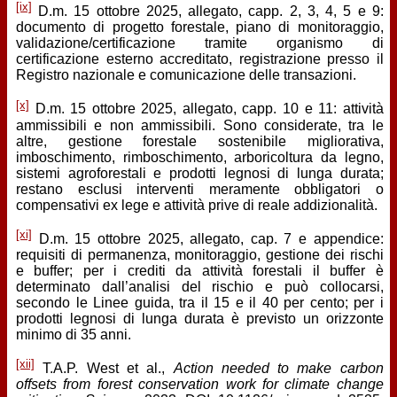
[ix]
D.m. 15 ottobre 2025, allegato, capp. 2, 3, 4, 5 e 9:
documento di progetto forestale, piano di monitoraggio,
validazione/certificazione tramite organismo di
certificazione esterno accreditato, registrazione presso il
Registro nazionale e comunicazione delle transazioni.
[x]
D.m. 15 ottobre 2025, allegato, capp. 10 e 11: attività
ammissibili e non ammissibili. Sono considerate, tra le
altre, gestione forestale sostenibile migliorativa,
imboschimento, rimboschimento, arboricoltura da legno,
sistemi agroforestali e prodotti legnosi di lunga durata;
restano esclusi interventi meramente obbligatori o
compensativi ex lege e attività prive di reale addizionalità.
[xi]
D.m. 15 ottobre 2025, allegato, cap. 7 e appendice:
requisiti di permanenza, monitoraggio, gestione dei rischi
e buffer; per i crediti da attività forestali il buffer è
determinato dall’analisi del rischio e può collocarsi,
secondo le Linee guida, tra il 15 e il 40 per cento; per i
prodotti legnosi di lunga durata è previsto un orizzonte
minimo di 35 anni.
[xii]
T.A.P. West et al.,
Action needed to make carbon
offsets from forest conservation work for climate change