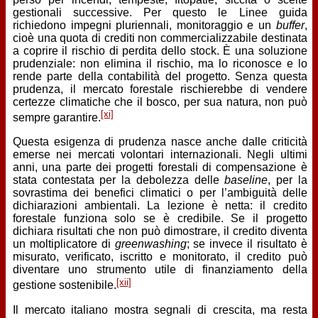
gestionali successive. Per questo le Linee guida
richiedono impegni pluriennali, monitoraggio e un
buffer
,
cioè una quota di crediti non commercializzabile destinata
a coprire il rischio di perdita dello stock. È una soluzione
prudenziale: non elimina il rischio, ma lo riconosce e lo
rende parte della contabilità del progetto. Senza questa
prudenza, il mercato forestale rischierebbe di vendere
certezze climatiche che il bosco, per sua natura, non può
[xi]
sempre garantire.
Questa esigenza di prudenza nasce anche dalle criticità
emerse nei mercati volontari internazionali. Negli ultimi
anni, una parte dei progetti forestali di compensazione è
stata contestata per la debolezza delle
baseline
, per la
sovrastima dei benefici climatici o per l’ambiguità delle
dichiarazioni ambientali. La lezione è netta: il credito
forestale funziona solo se è credibile. Se il progetto
dichiara risultati che non può dimostrare, il credito diventa
un moltiplicatore di
greenwashing
; se invece il risultato è
misurato, verificato, iscritto e monitorato, il credito può
diventare uno strumento utile di finanziamento della
[xii]
gestione sostenibile.
Il mercato italiano mostra segnali di crescita, ma resta