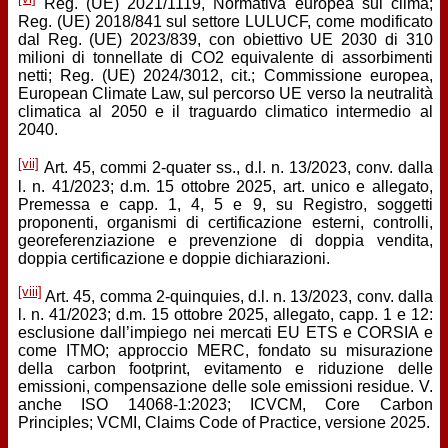
Reg. (UE) 2021/1119, Normativa europea sul clima;
Reg. (UE) 2018/841 sul settore LULUCF, come modificato
dal Reg. (UE) 2023/839, con obiettivo UE 2030 di 310
milioni di tonnellate di CO2 equivalente di assorbimenti
netti; Reg. (UE) 2024/3012, cit.; Commissione europea,
European Climate Law, sul percorso UE verso la neutralità
climatica al 2050 e il traguardo climatico intermedio al
2040.
[vii]
Art. 45, commi 2-quater ss., d.l. n. 13/2023, conv. dalla
l. n. 41/2023; d.m. 15 ottobre 2025, art. unico e allegato,
Premessa e capp. 1, 4, 5 e 9, su Registro, soggetti
proponenti, organismi di certificazione esterni, controlli,
georeferenziazione e prevenzione di doppia vendita,
doppia certificazione e doppie dichiarazioni.
[viii]
Art. 45, comma 2-quinquies, d.l. n. 13/2023, conv. dalla
l. n. 41/2023; d.m. 15 ottobre 2025, allegato, capp. 1 e 12:
esclusione dall’impiego nei mercati EU ETS e CORSIA e
come ITMO; approccio MERC, fondato su misurazione
della carbon footprint, evitamento e riduzione delle
emissioni, compensazione delle sole emissioni residue. V.
anche ISO 14068-1:2023; ICVCM, Core Carbon
Principles; VCMI, Claims Code of Practice, versione 2025.